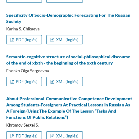
Specificity Of Socio-Demographic Forecasting For The Russian
Society
Karina S. Chikaeva
PDF (Inglés)
XML (Inglés)
Semantic-cognitive structure of social-philosophical discourse
of the end of xixth - the beginning of the xxth century
Fisenko Olga Sergeevna
PDF (Inglés)
XML (Inglés)
About Professional-Communicative Competence Development
Among Students-Foreigners At Practical Lessons In Russian As
A Foreign (Using The Example Of The Lesson “Tasks And
Functions Of Public Relations”)
Khromov Sergej S.
PDF (Inglés)
XML (Inglés)