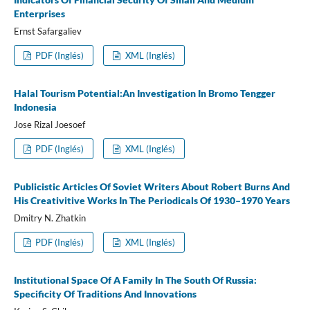
Enterprises
Ernst Safargaliev
PDF (Inglés)
XML (Inglés)
Halal Tourism Potential:An Investigation In Bromo Tengger
Indonesia
Jose Rizal Joesoef
PDF (Inglés)
XML (Inglés)
Publicistic Articles Of Soviet Writers About Robert Burns And
His Creativitive Works In The Periodicals Of 1930–1970 Years
Dmitry N. Zhatkin
PDF (Inglés)
XML (Inglés)
Institutional Space Of A Family In The South Of Russia:
Specificity Of Traditions And Innovations