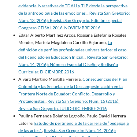
evidencia. Narrativas de TDAH y TLP desde la perspectiva
de la antropología de las emociones.
,
Revista San Gregorio:
Núm. 13 (2016): Revista San Gregorio. Edición especial
Congreso CEISAL 2016. NOVIEMBRE 2016
Edgar Alberto Martinez Arcos, Rossana Estefania Rosales
Mendez, Marieta Magdalena Carrillo Bejarano,
La
definición de perfiles profesionales universitarios: el caso
del licenciado en Educación Inicial.
,
Revista San Gregorio:
Núm. 14 (2016): Número Especial Diseño y Rediseño
Curricular. DICIEMBRE 2016
Alvaro Martino Mantilla Herrera,
Consecuencias del Plan
Colombia y las Secuelas de la Descampesinización en la
Frontera Norte de Ecuador: Conflicto, Desarrollo y
Protagonistas
,
Revista San Gregorio: Núm. 15 (2016):
Revista San Gregorio. JULIO-DICIEMBRE 2016
Paulina Fernanda Bolaños Logroño, Paulo David Herrera
Latorre,
Estudio de pertinencia de la carrera de “pedagogía
de las artes”
,
Revista San Gregorio: Núm. 14 (2016):