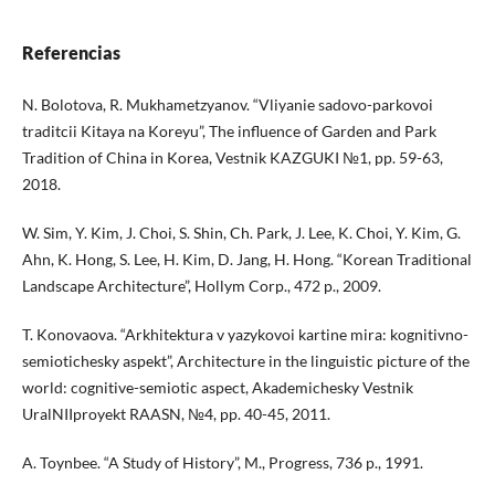
Referencias
N. Bolotova, R. Mukhametzyanov. “Vliyanie sadovo-parkovoi
traditcii Kitaya na Koreyu”, The influence of Garden and Park
Tradition of China in Korea, Vestnik KAZGUKI №1, pp. 59-63,
2018.
W. Sim, Y. Kim, J. Choi, S. Shin, Ch. Park, J. Lee, K. Choi, Y. Kim, G.
Ahn, K. Hong, S. Lee, H. Kim, D. Jang, H. Hong. “Korean Traditional
Landscape Architecture”, Hollym Corp., 472 p., 2009.
T. Konovaova. “Arkhitektura v yazykovoi kartine mira: kognitivno-
semiotichesky aspekt”, Architecture in the linguistic picture of the
world: cognitive-semiotic aspect, Akademichesky Vestnik
UralNIIproyekt RAASN, №4, pp. 40-45, 2011.
A. Toynbee. “A Study of History”, M., Progress, 736 p., 1991.