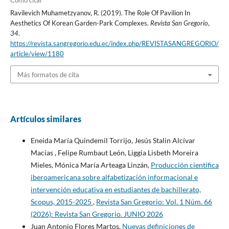
Cómo citar
Ravilevich Muhametzyanov, R. (2019). The Role Of Pavilion In
Aesthetics Of Korean Garden-Park Complexes.
Revista San Gregorio
,
34
.
https://revista.sangregorio.edu.ec/index.php/REVISTASANGREGORIO/
article/view/1180
Más formatos de cita
Artículos similares
Eneida María Quindemil Torrijo, Jesús Stalin Alcívar
Macías , Felipe Rumbaut León, Liggia Lisbeth Moreira
Mieles, Mónica María Arteaga Linzán,
Producción científica
iberoamericana sobre alfabetización informacional e
intervención educativa en estudiantes de bachillerato,
Scopus, 2015-2025
,
Revista San Gregorio: Vol. 1 Núm. 66
(2026): Revista San Gregorio. JUNIO 2026
Juan Antonio Flores Martos,
Nuevas definiciones de