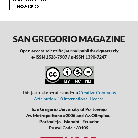
SAN GREGORIO MAGAZINE
Open access scientific journal published quarterly
e-ISSN 2528-7907 / p-ISSN 1390-7247
This journal operates under a
Creative Commons
Attribution 4.0 International License
San Gregorio University of Portoviejo
Av. Metropolitana #2005 and Av. Olimpica.
Portoviejo - Manabí - Ecuador
Postal Code 130105