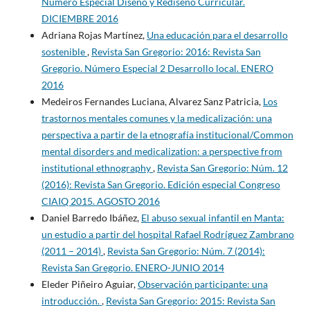
Número Especial Diseño y Rediseño Curricular.
DICIEMBRE 2016
Adriana Rojas Martínez,
Una educación para el desarrollo
sostenible
,
Revista San Gregorio: 2016: Revista San
Gregorio. Número Especial 2 Desarrollo local. ENERO
2016
Medeiros Fernandes Luciana, Alvarez Sanz Patricia,
Los
trastornos mentales comunes y la medicalización: una
perspectiva a partir de la etnografía institucional/Common
mental disorders and medicalization: a perspective from
institutional ethnography
,
Revista San Gregorio: Núm. 12
(2016): Revista San Gregorio. Edición especial Congreso
CIAIQ 2015. AGOSTO 2016
Daniel Barredo Ibáñez,
El abuso sexual infantil en Manta:
un estudio a partir del hospital Rafael Rodríguez Zambrano
(2011 – 2014)
,
Revista San Gregorio: Núm. 7 (2014):
Revista San Gregorio. ENERO-JUNIO 2014
Eleder Piñeiro Aguiar,
Observación participante: una
introducción.
,
Revista San Gregorio: 2015: Revista San