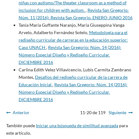
niñas con autismo/The theater classroom as a method of
inclusion for children with autism.
,
Revista San Gregorio:
Núm. 11 (2016): Revista San Gregorio. ENERO-JUNIO 2016
Tania María Guffante Naranjo, María Giuseppina Vanga
Arvelo, Adalberto Fernández Sotelo,
Metodología para el
rediseño curricular de carreras en la educación superior:
Caso UNACH
,
Revista San Gregorio: Núm. 14 (2016):
Número Especial Diseño y Rediseño Curricular.
DICIEMBRE 2016
Carlina Edith Velez Villavicencio, Lubis Carmita Zambrano
Montes,
Desafíos del rediseño curricular de la carrera de
Educación Inicial
,
Revista San Gregorio: Núm. 14 (2016):
Número Especial Diseño y Rediseño Curricular.
DICIEMBRE 2016
Anterior
11-20 de 119
Siguiente
También puede
Iniciar una búsqueda de similitud avanzada
para
este artículo.