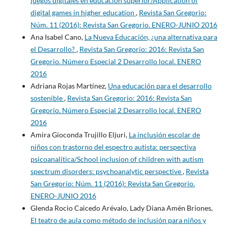
juegos digitales en educación superior/Application of
digital games in higher education
,
Revista San Gregorio:
Núm. 11 (2016): Revista San Gregorio. ENERO-JUNIO 2016
Ana Isabel Cano,
La Nueva Educación, ¿una alternativa para
el Desarrollo?
,
Revista San Gregorio: 2016: Revista San
Gregorio. Número Especial 2 Desarrollo local. ENERO
2016
Adriana Rojas Martínez,
Una educación para el desarrollo
sostenible
,
Revista San Gregorio: 2016: Revista San
Gregorio. Número Especial 2 Desarrollo local. ENERO
2016
Amira Gioconda Trujillo Eljuri,
La inclusión escolar de
niños con trastorno del espectro autista: perspectiva
psicoanalítica/School inclusion of children with autism
spectrum disorders: psychoanalytic perspective
,
Revista
San Gregorio: Núm. 11 (2016): Revista San Gregorio.
ENERO-JUNIO 2016
Glenda Rocio Caicedo Arévalo, Lady Diana Amén Briones,
El teatro de aula como método de inclusión para niños y