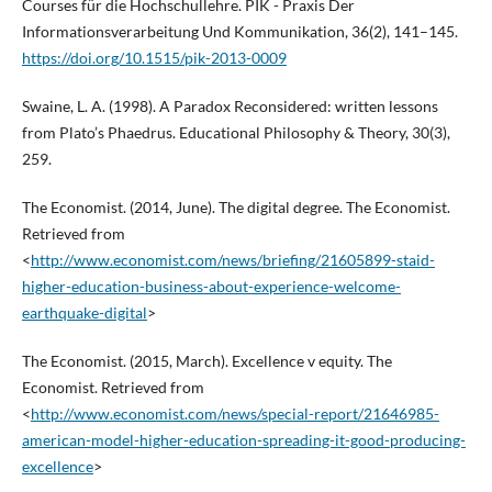
Courses für die Hochschullehre. PIK - Praxis Der
Informationsverarbeitung Und Kommunikation, 36(2), 141–145.
https://doi.org/10.1515/pik-2013-0009
Swaine, L. A. (1998). A Paradox Reconsidered: written lessons
from Plato’s Phaedrus. Educational Philosophy & Theory, 30(3),
259.
The Economist. (2014, June). The digital degree. The Economist.
Retrieved from
<
http://www.economist.com/news/briefing/21605899-staid-
higher-education-business-about-experience-welcome-
earthquake-digital
>
The Economist. (2015, March). Excellence v equity. The
Economist. Retrieved from
<
http://www.economist.com/news/special-report/21646985-
american-model-higher-education-spreading-it-good-producing-
excellence
>