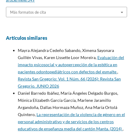
article/view/349
Más formatos de cita
Artículos similares
Mayra Alejandra Cedeño Sabando, Ximena Sayonara
Guillén Vivas, Karen Lissette Loor Moreira,
Evaluación del
impacto psicosocial y autopercepción de la estética en
pacientes odontopediátricos con defectos del esmalte
,
Revista San Gregorio: Vol. 1 Núm. 66 (2026): Revista San
Gregorio. JUNIO 2026
Daniel Barredo Ibáñez, María Ángeles Delgado Burgos,
Mónica Elizabeth García García, Marlene Jaramillo
Argandoña, Dallas Hormaza Muñoz, Ana María Ortolá
Quintero,
La representación de la violencia de género en el
personal administrativo y de servicios de los centros
educativos de enseñanza media del cantón Manta. (2014)
,