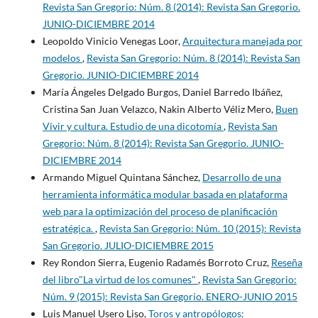
Revista San Gregorio: Núm. 8 (2014): Revista San Gregorio.
JUNIO-DICIEMBRE 2014
Leopoldo Vinicio Venegas Loor,
Arquitectura manejada por
modelos
,
Revista San Gregorio: Núm. 8 (2014): Revista San
Gregorio. JUNIO-DICIEMBRE 2014
María Ángeles Delgado Burgos, Daniel Barredo Ibáñez,
Cristina San Juan Velazco, Nakin Alberto Véliz Mero,
Buen
Vivir y cultura. Estudio de una dicotomía
,
Revista San
Gregorio: Núm. 8 (2014): Revista San Gregorio. JUNIO-
DICIEMBRE 2014
Armando Miguel Quintana Sánchez,
Desarrollo de una
herramienta informática modular basada en plataforma
web para la optimización del proceso de planificación
estratégica.
,
Revista San Gregorio: Núm. 10 (2015): Revista
San Gregorio. JULIO-DICIEMBRE 2015
Rey Rondon Sierra, Eugenio Radamés Borroto Cruz,
Reseña
del libro"La virtud de los comunes"
,
Revista San Gregorio:
Núm. 9 (2015): Revista San Gregorio. ENERO-JUNIO 2015
Luis Manuel Usero Liso,
Toros y antropólogos: