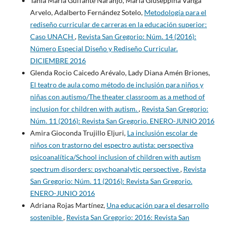
Tania María Guffante Naranjo, María Giuseppina Vanga
Arvelo, Adalberto Fernández Sotelo,
Metodología para el
rediseño curricular de carreras en la educación superior:
Caso UNACH
,
Revista San Gregorio: Núm. 14 (2016):
Número Especial Diseño y Rediseño Curricular.
DICIEMBRE 2016
Glenda Rocio Caicedo Arévalo, Lady Diana Amén Briones,
El teatro de aula como método de inclusión para niños y
niñas con autismo/The theater classroom as a method of
inclusion for children with autism.
,
Revista San Gregorio:
Núm. 11 (2016): Revista San Gregorio. ENERO-JUNIO 2016
Amira Gioconda Trujillo Eljuri,
La inclusión escolar de
niños con trastorno del espectro autista: perspectiva
psicoanalítica/School inclusion of children with autism
spectrum disorders: psychoanalytic perspective
,
Revista
San Gregorio: Núm. 11 (2016): Revista San Gregorio.
ENERO-JUNIO 2016
Adriana Rojas Martínez,
Una educación para el desarrollo
sostenible
,
Revista San Gregorio: 2016: Revista San