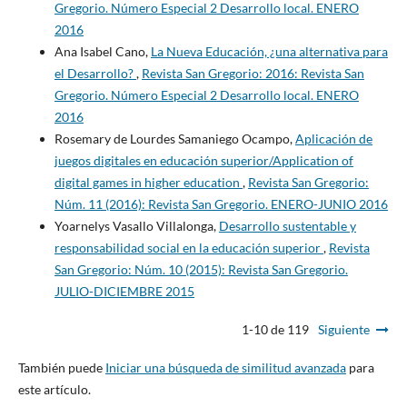
Gregorio. Número Especial 2 Desarrollo local. ENERO
2016
Ana Isabel Cano,
La Nueva Educación, ¿una alternativa para
el Desarrollo?
,
Revista San Gregorio: 2016: Revista San
Gregorio. Número Especial 2 Desarrollo local. ENERO
2016
Rosemary de Lourdes Samaniego Ocampo,
Aplicación de
juegos digitales en educación superior/Application of
digital games in higher education
,
Revista San Gregorio:
Núm. 11 (2016): Revista San Gregorio. ENERO-JUNIO 2016
Yoarnelys Vasallo Villalonga,
Desarrollo sustentable y
responsabilidad social en la educación superior
,
Revista
San Gregorio: Núm. 10 (2015): Revista San Gregorio.
JULIO-DICIEMBRE 2015
1-10 de 119
Siguiente
También puede
Iniciar una búsqueda de similitud avanzada
para
este artículo.