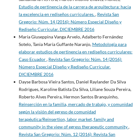
Estudio de pertinencia de la carrera de arquitectura: hacia
la excelencia en rediseños curriculares.
,
Revista San
Gregorio: Núm. 14 (2016): Número Especial Diseño y
Rediseño Curricular. DICIEMBRE 2016
María Giuseppina Vanga Arvelo, Adalberto Fernández
Sotelo, Tania María Guffante Naranjo,
Metodología para
elaborar estudios de pertinencia en rediseños curriculares:
Caso Ecuador
,
Revista San Gregorio: Núm. 14 (2016):
Número Especial Diseño y Rediseño Curricular.
DICIEMBRE 2016
Dayse Barbosa Vieira Santos, Daniel Raylander Da Silva
Rodrigues, Karoline Batista Da Silva, Liliane Souza Pereira,
Roberto Alves Pereira, Hermon Santos Branquinho,
Reinserción en la familia, mercado de trabajo, y comunidad
según la visión del egreso de comunidad
terapéutica/Reinsertion, labor market, family and
community in the view of egress therapeutic community
,
Revista San Gregorio: Núm. 12 (2016): Revista San