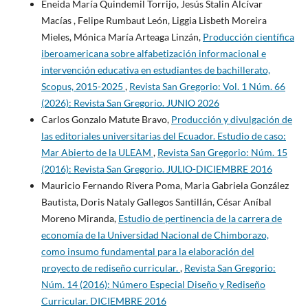
Eneida María Quindemil Torrijo, Jesús Stalin Alcívar
Macías , Felipe Rumbaut León, Liggia Lisbeth Moreira
Mieles, Mónica María Arteaga Linzán,
Producción científica
iberoamericana sobre alfabetización informacional e
intervención educativa en estudiantes de bachillerato,
Scopus, 2015-2025
,
Revista San Gregorio: Vol. 1 Núm. 66
(2026): Revista San Gregorio. JUNIO 2026
Carlos Gonzalo Matute Bravo,
Producción y divulgación de
las editoriales universitarias del Ecuador. Estudio de caso:
Mar Abierto de la ULEAM
,
Revista San Gregorio: Núm. 15
(2016): Revista San Gregorio. JULIO-DICIEMBRE 2016
Mauricio Fernando Rivera Poma, Maria Gabriela González
Bautista, Doris Nataly Gallegos Santillán, César Aníbal
Moreno Miranda,
Estudio de pertinencia de la carrera de
economía de la Universidad Nacional de Chimborazo,
como insumo fundamental para la elaboración del
proyecto de rediseño curricular.
,
Revista San Gregorio:
Núm. 14 (2016): Número Especial Diseño y Rediseño
Curricular. DICIEMBRE 2016