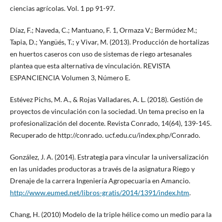
ciencias agrícolas. Vol. 1 pp 91-97.
Díaz, F.; Naveda, C.; Mantuano, F. 1, Ormaza V.; Bermúdez M.;
Tapia, D.; Yangüés, T.; y Vivar, M. (2013). Producción de hortalizas
en huertos caseros con uso de sistemas de riego artesanales
plantea que esta alternativa de vinculación. REVISTA
ESPANCIENCIA Volumen 3, Número E.
Estévez Pichs, M. A., & Rojas Valladares, A. L. (2018). Gestión de
proyectos de vinculación con la sociedad. Un tema preciso en la
profesionalización del docente. Revista Conrado, 14(64), 139-145.
Recuperado de http://conrado. ucf.edu.cu/index.php/Conrado.
González, J. A. (2014). Estrategia para vincular la universalización
en las unidades productoras a través de la asignatura Riego y
Drenaje de la carrera Ingeniería Agropecuaria en Amancio.
http://www.eumed.net/libros-gratis/2014/1391/index.htm
.
Chang, H. (2010) Modelo de la triple hélice como un medio para la