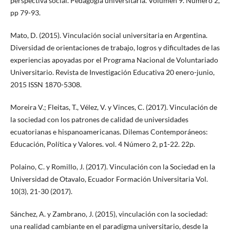
perspectiva social. Pedagogía universitaria. Volumen 9. Número 2,
pp 79-93.
Mato, D. (2015). Vinculación social universitaria en Argentina.
Diversidad de orientaciones de trabajo, logros y dificultades de las
experiencias apoyadas por el Programa Nacional de Voluntariado
Universitario. Revista de Investigación Educativa 20 enero-junio,
2015 ISSN 1870-5308.
Moreira V.; Fleitas, T., Vélez, V. y Vinces, C. (2017). Vinculación de
la sociedad con los patrones de calidad de universidades
ecuatorianas e hispanoamericanas. Dilemas Contemporáneos:
Educación, Política y Valores. vol. 4 Número 2, p1-22. 22p.
Polaino, C. y Romillo, J. (2017). Vinculación con la Sociedad en la
Universidad de Otavalo, Ecuador Formación Universitaria Vol.
10(3), 21-30 (2017).
Sánchez, A. y Zambrano, J. (2015), vinculación con la sociedad:
una realidad cambiante en el paradigma universitario, desde la