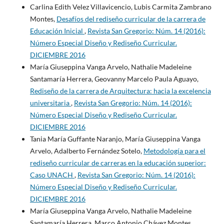
Carlina Edith Velez Villavicencio, Lubis Carmita Zambrano
Montes,
Desafíos del rediseño curricular de la carrera de
Educación Inicial
,
Revista San Gregorio: Núm. 14 (2016):
Número Especial Diseño y Rediseño Curricular.
DICIEMBRE 2016
María Giuseppina Vanga Arvelo, Nathalie Madeleine
Santamaría Herrera, Geovanny Marcelo Paula Aguayo,
Rediseño de la carrera de Arquitectura: hacia la excelencia
universitaria
,
Revista San Gregorio: Núm. 14 (2016):
Número Especial Diseño y Rediseño Curricular.
DICIEMBRE 2016
Tania María Guffante Naranjo, María Giuseppina Vanga
Arvelo, Adalberto Fernández Sotelo,
Metodología para el
rediseño curricular de carreras en la educación superior:
Caso UNACH
,
Revista San Gregorio: Núm. 14 (2016):
Número Especial Diseño y Rediseño Curricular.
DICIEMBRE 2016
María Giuseppina Vanga Arvelo, Nathalie Madeleine
Santamaría Herrera, Marco Antonio Chávez Montes,