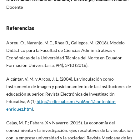
Docente
Referencias
Abreu, O., Naranjo, M.E., Rhea B., Gallegos, M. (2016). Modelo
Didáctico para la Facultad de Ciencias Administrativas y
Económicas de la Universidad Técnica del Norte en Ecuador.
Formación Universitaria, 9(4), 3-10 (2016).
Alcántar, V. M. y Arcos, J. L. (2004). La vinculación como
instrumento de imagen y posicionamiento de las instituciones de
educación superior. Revista Electrónica de Investigación
Educativa, 6 (1)
http://redie.uabc.mx/vol6no1/contenido-
enriquez.html
.
Cejas, M. F.; Fabara, X y Navarro (2015). La economía del
conocimiento y la investigación: ejes resolutivos de la vinculación
con la empresa universidad y la sociedad. Revista Mexicana de las