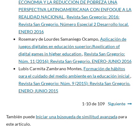
ECONOMIA Y LA REDUCCION DE POBREZA UNA
PERSPECTIVA LATINOAMERICANA CON ENFOQUE A LA
REALIDAD NACIONAL
,
Revista San Gregorio: 2016:
Revista San Gregorio. Número Especial 2 Desarrollo local.
ENERO 2016
Rosemary de Lourdes Samaniego Ocampo,
Aplicación de
juegos digitales en educación superior/Application of
digital games in higher education
,
Revista San Gregorio:
Núm. 11 (2016): Revista San Gregorio. ENERO-JUNIO 2016
Lubis Carmita Zambrano Montes,
Formación de hábitos
para el cuidado del medio ambiente en la educación inicial
,
Revista San Gregorio: Núm. 9 (2015): Revista San Gregorio.
ENERO-JUNIO 2015
1-10 de 109
Siguiente
También puede
Iniciar una búsqueda de similitud avanzada
para
este artículo.