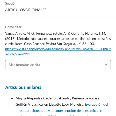
Sección
ARTÍCULOS ORIGINALES
Cómo citar
Vanga Arvelo, M. G., Fernández Sotelo, A., & Guffante Naranjo, T. M.
(2016). Metodología para elaborar estudios de pertinencia en rediseños
curriculares: Caso Ecuador.
Revista San Gregorio
,
14
, 86-103.
https://revista.sangregorio.edu.ec/index.php/REVISTASANGREGORIO/
article/view/223
Más formatos de cita
Artículos similares
Mayra Alejandra Cedeño Sabando, Ximena Sayonara
Guillén Vivas, Karen Lissette Loor Moreira,
Evaluación del
impacto psicosocial y autopercepción de la estética en