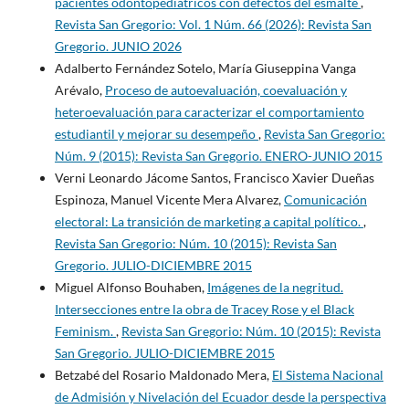
pacientes odontopediátricos con defectos del esmalte
,
Revista San Gregorio: Vol. 1 Núm. 66 (2026): Revista San
Gregorio. JUNIO 2026
Adalberto Fernández Sotelo, María Giuseppina Vanga
Arévalo,
Proceso de autoevaluación, coevaluación y
heteroevaluación para caracterizar el comportamiento
estudiantil y mejorar su desempeño
,
Revista San Gregorio:
Núm. 9 (2015): Revista San Gregorio. ENERO-JUNIO 2015
Verni Leonardo Jácome Santos, Francisco Xavier Dueñas
Espinoza, Manuel Vicente Mera Alvarez,
Comunicación
electoral: La transición de marketing a capital político.
,
Revista San Gregorio: Núm. 10 (2015): Revista San
Gregorio. JULIO-DICIEMBRE 2015
Miguel Alfonso Bouhaben,
Imágenes de la negritud.
Intersecciones entre la obra de Tracey Rose y el Black
Feminism.
,
Revista San Gregorio: Núm. 10 (2015): Revista
San Gregorio. JULIO-DICIEMBRE 2015
Betzabé del Rosario Maldonado Mera,
El Sistema Nacional
de Admisión y Nivelación del Ecuador desde la perspectiva