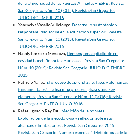
de la Universidad de las Fuerzas Armadas – ESPE
,
Revista
San Gregorio: Núm. 10 (2015): Revista San Gregorio.
JULIO-DICIEMBRE 2015
Yoarnelys Vasallo Villalonga,
Desarrollo sustentable y
responsabilidad social en la educación superior
,
Revista
San Gregorio: Núm. 10 (2015): Revista San Gregorio.
JULIO-DICIEMBRE 2015
Nataly Barreiro Mendoza,
Hemangioma epitelioide en
cavidad bucal: Reporte de un caso.
,
Revista San Gregorio:
Núm. 10 (2015): Revista San Gregorio. JULIO-DICIEMBRE
2015
Patricio Yanez,
El proceso de aprendizaje: fases y elementos
fundamentales/The learning process: phases and key
elements
,
Revista San Gregorio: Núm. 11 (2016): Revista
San Gregorio. ENERO-JUNIO 2016
Rafael Ignacio Rey Fau,
Medición de la pobreza.
Exploración de la metodología y reflexión sobre sus
alcances y limitaciones.
,
Revista San Gregorio: 2015:
Revista San Gregorio. Número especial 1 Metodología de la