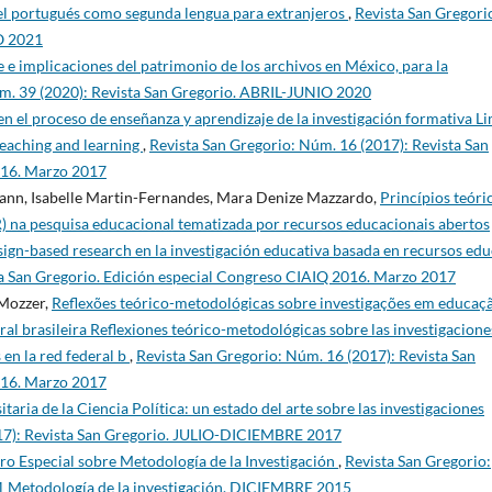
del portugués como segunda lengua para extranjeros
,
Revista San Gregori
O 2021
e e implicaciones del patrimonio de los archivos en México, para la
m. 39 (2020): Revista San Gregorio. ABRIL-JUNIO 2020
 en el proceso de enseñanza y aprendizaje de la investigación formativa Li
 teaching and learning
,
Revista San Gregorio: Núm. 16 (2017): Revista San
016. Marzo 2017
ann, Isabelle Martin-Fernandes, Mara Denize Mazzardo,
Princípios teóri
 na pesquisa educacional tematizada por recursos educacionais abertos
ign-based research en la investigación educativa basada en recursos edu
ta San Gregorio. Edición especial Congreso CIAIQ 2016. Marzo 2017
 Mozzer,
Reflexões teórico-metodológicas sobre investigações em educaç
ral brasileira Reflexiones teórico-metodológicas sobre las investigacione
 en la red federal b
,
Revista San Gregorio: Núm. 16 (2017): Revista San
016. Marzo 2017
taria de la Ciencia Política: un estado del arte sobre las investigaciones
017): Revista San Gregorio. JULIO-DICIEMBRE 2017
o Especial sobre Metodología de la Investigación
,
Revista San Gregorio:
 1 Metodología de la investigación. DICIEMBRE 2015