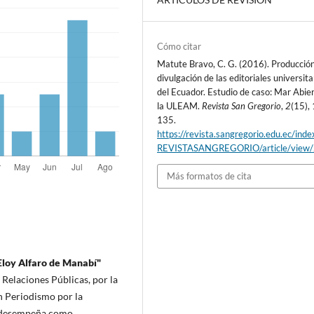
Cómo citar
Matute Bravo, C. G. (2016). Producció
divulgación de las editoriales universita
del Ecuador. Estudio de caso: Mar Abie
la ULEAM.
Revista San Gregorio
,
2
(15),
135.
https://revista.sangregorio.edu.ec/inde
REVISTASANGREGORIO/article/view
Más formatos de cita
Eloy Alfaro de Manabí"
Relaciones Públicas, por la
n Periodismo por la
 desempeña como