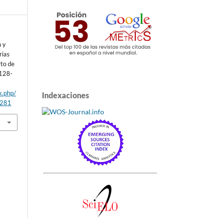
n y
rias
rto de
 128-
x.php/
Indexaciones
/281