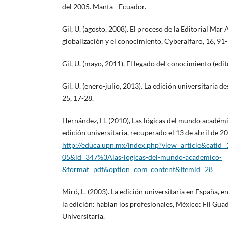
del 2005. Manta - Ecuador.
Gil, U. (agosto, 2008). El proceso de la Editorial Mar A
globalización y el conocimiento, Cyberalfaro, 16, 91-
Gil, U. (mayo, 2011). El legado del conocimiento (edit
Gil, U. (enero-julio, 2013). La edición universitaria 
25, 17-28.
Hernández, H. (2010), Las lógicas del mundo académi
edición universitaria, recuperado el 13 de abril de 2
http://educa.upn.mx/index.php?view=article&cati
05&id=347%3Alas-logicas-del-mundo-academico-
&format=pdf&option=com_content&Itemid=28
Miró, L. (2003). La edición universitaria en España, e
la edición: hablan los profesionales, México: Fil Guad
Universitaria.