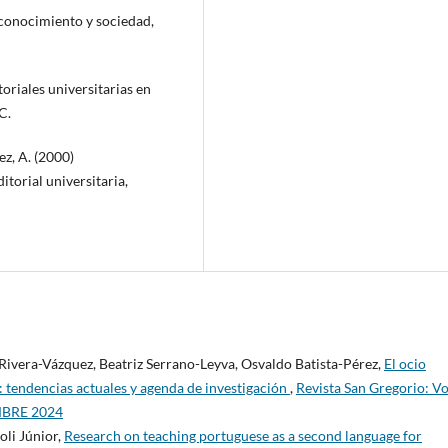
 conocimiento y sociedad,
toriales universitarias en
C.
ez, A. (2000)
itorial universitaria,
vera-Vázquez, Beatriz Serrano-Leyva, Osvaldo Batista-Pérez,
El ocio
s: tendencias actuales y agenda de investigación
,
Revista San Gregorio: Vo
EMBRE 2024
oli Júnior,
Research on teaching portuguese as a second language for