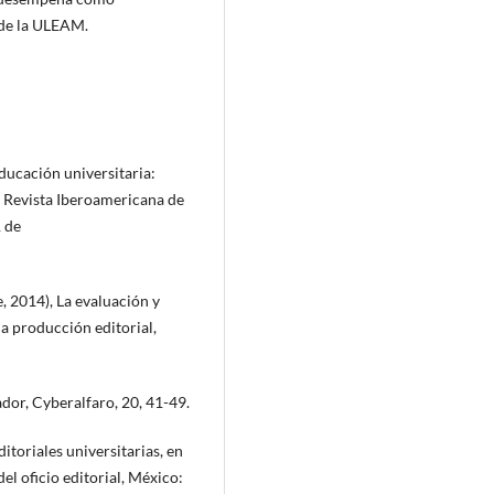
 de la ULEAM.
educación universitaria:
l, Revista Iberoamericana de
 de
e, 2014), La evaluación y
la producción editorial,
uador, Cyberalfaro, 20, 41-49.
itoriales universitarias, en
l oficio editorial, México: