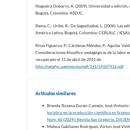
Nogueira Dobarro, Á. (2009). Universidad y edición,
Bogotá, Colombia: ASEUC.
Rama, C.; Uribe, R.; De Sagastizábal, L. (2006). Las edi
América Latina, Bogotá, Colombia: CERLALC / IESAL
Rivas Figueroa, P.; Cárdenas Méndez, P.; Aguilar Vald
Consideraciones filosófico-pedagógicas de la labor ed
recuperado el 11 de abril de 2011 de
http://redalyc.uaemex.mx/pdf/141/14107412.pdf
Artículos similares
Brenda-Roxana Durán-Camejo, José-Antonio Ri
turístico en la producción científica en Scopu
Núm. 60 (2024): Revista San Gregorio. DICI
Mateus Gabilanes Rodrigues, Airton José Vinh