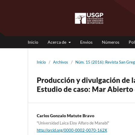
Inicio
Acerca de
Envios
Números
Pol
Inicio
/
Archivos
/
Núm. 15 (2016): Revista San Gr
Producción y divulgación de la
Estudio de caso: Mar Abiert
Carlos Gonzalo Matute Bravo
"Universidad Laica Eloy Alfaro de Manabí"
http://orcid.org/0000-0002-0070-162X