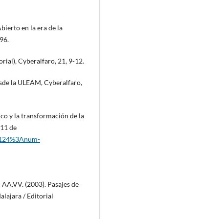
bierto en la era de la
96.
orial), Cyberalfaro, 21, 9-12.
desde la ULEAM, Cyberalfaro,
co y la transformación de la
011 de
d=124%3Anum-
n AA.VV. (2003). Pasajes de
alajara / Editorial