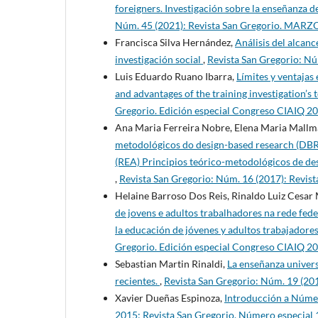
foreigners. Investigación sobre la enseñanza 
Núm. 45 (2021): Revista San Gregorio. MARZ
Francisca Silva Hernández,
Análisis del alcanc
investigación social
,
Revista San Gregorio: Nú
Luis Eduardo Ruano Ibarra,
Límites y ventajas
and advantages of the training investigation’s
Gregorio. Edición especial Congreso CIAIQ 2
Ana Maria Ferreira Nobre, Elena Maria Mallm
metodológicos do design-based research (DBR)
(REA) Principios teórico-metodológicos de des
,
Revista San Gregorio: Núm. 16 (2017): Revis
Helaine Barroso Dos Reis, Rinaldo Luiz Cesar
de jovens e adultos trabalhadores na rede fede
la educación de jóvenes y adultos trabajadores
Gregorio. Edición especial Congreso CIAIQ 2
Sebastian Martin Rinaldi,
La enseñanza universi
recientes.
,
Revista San Gregorio: Núm. 19 (2
Xavier Dueñas Espinoza,
Introducción a Númer
2015: Revista San Gregorio. Número especial