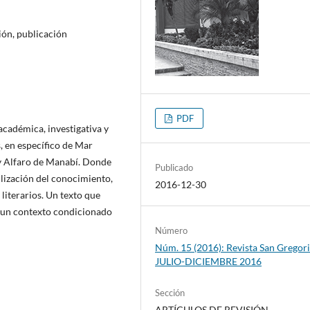
ción, publicación
PDF
académica, investigativa y
s, en específico de Mar
loy Alfaro de Manabí. Donde
Publicado
ilización del conocimiento,
2016-12-30
 literarios. Un texto que
en un contexto condicionado
Número
Núm. 15 (2016): Revista San Gregori
JULIO-DICIEMBRE 2016
Sección
ARTÍCULOS DE REVISIÓN