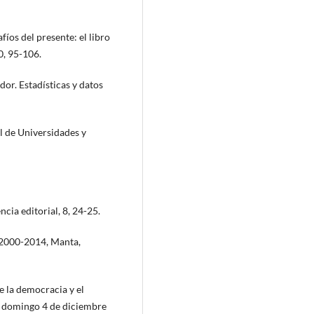
afíos del presente: el libro
0, 95-106.
dor. Estadísticas y datos
 de Universidades y
cia editorial, 8, 24-25.
 2000-2014, Manta,
de la democracia y el
o, domingo 4 de diciembre