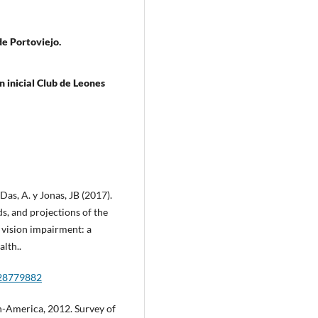
de Portoviejo.
 inicial Club de Leones
 Das, A. y Jonas, JB (2017).
s, and projections of the
 vision impairment: a
lth..
/28779882
-America, 2012. Survey of