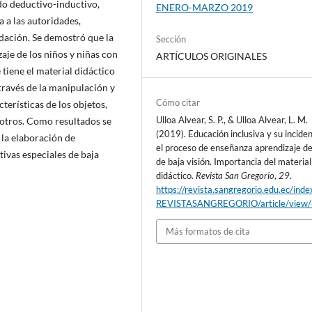
do deductivo-inductivo,
ENERO-MARZO 2019
 a las autoridades,
ndación. Se demostró que la
Sección
aje de los niños y niñas con
ARTÍCULOS ORIGINALES
tiene el material didáctico
 través de la manipulación y
Cómo citar
terísticas de los objetos,
Ulloa Alvear, S. P., & Ulloa Alvear, L. M.
 otros. Como resultados se
(2019). Educación inclusiva y su incide
 la elaboración de
el proceso de enseñanza aprendizaje de
tivas especiales de baja
de baja visión. Importancia del material
didáctico.
Revista San Gregorio
,
29
.
https://revista.sangregorio.edu.ec/inde
REVISTASANGREGORIO/article/view
Más formatos de cita