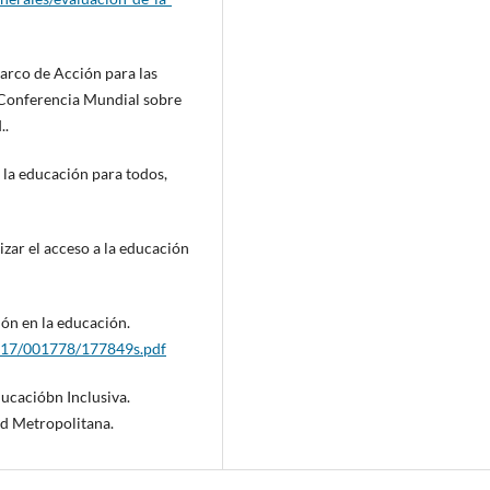
rco de Acción para las
 Conferencia Mundial sobre
..
la educación para todos,
zar el acceso a la educación
ón en la educación.
0017/001778/177849s.pdf
ducacióbn Inclusiva.
d Metropolitana.