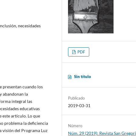
inclusión, necesidades
PDF
Sin título
 se presentan cuando los
 y abandonan la
Publicado
forma integral las
2019-03-31
ecesidades educativas
e este artículo. Lo que
mo problema la deficiencia
Número
ja visión del Programa Luz
Núm. 29 (2019): Revista San Gregori