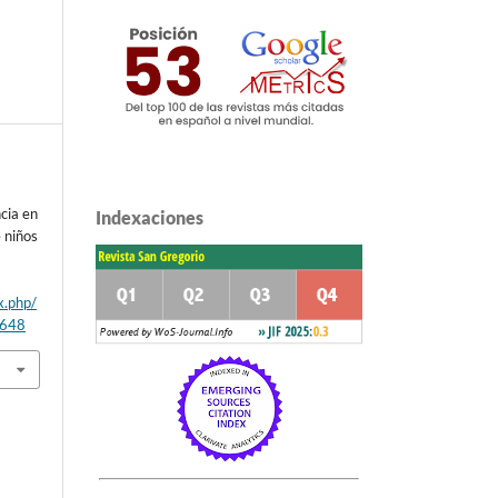
ncia en
Indexaciones
 niños
x.php/
/648