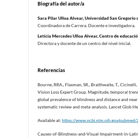
Biografía del autor/a
Sara Pilar Ulloa Alvear, Universidad San Gregorio 
Coordinadora de Carrera. Docente e investigadora.
Leticia Mercedes Ulloa Alvear, Centro de educación
Directora y docente de un centro del nivel inicial.
Referencias
Bourne, RRA., Flaxman, SR., Braithwaite, T., Cicinelli,
Vision Loss Expert Group. Magnitude, temporal trend
global prevalence of blindness and distance and near
systematic review and meta-analysis. Lancet Glob Hea
Available at:
https://www.ncbi.nlm.nih.gov/pubmed
Causes-of-Blindness-and-Visual-Impairment-in-Latin