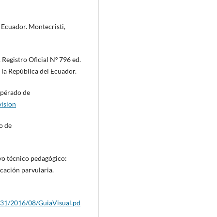
 Ecuador. Montecristi,
Registro Oficial Nº 796 ed.
la República del Ecuador.
upérado de
ision
o de
yo técnico pedagógico:
cación parvularia.
s/31/2016/08/GuiaVisual.pd