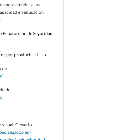
la para atender a las
scapacidad en educación
o.
uo Ecuatoriano de Seguridad
 por provincia. s.l.:s.n.
o de
s/
ado de
s/
visual. Glosario..
pecializados-en-
nerales/evaluacion-de-la-