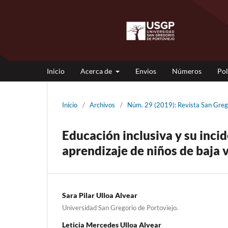
Inicio
Acerca de
Envios
Números
Pol
Inicio
/
Archivos
/
Núm. 29 (2019): Revista San G
Educación inclusiva y su inci
aprendizaje de niños de baja 
Sara Pilar Ulloa Alvear
Universidad San Gregorio de Portoviejo.
Leticia Mercedes Ulloa Alvear