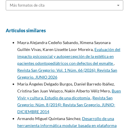
Más formatos de cita
Artículos similares
Mayra Alejandra Cedeño Sabando, Ximena Sayonara
Guillén Vivas, Karen Lissette Loor Moreira,
Evaluación del
impacto psicosocial y autopercepción de la estética en
pacientes odontopediátricos con defectos del esmalte
,
Revista San Gregorio: Vol. 1 Núm. 66 (2026): Revista San
Gregorio. JUNIO 2026
María Ángeles Delgado Burgos, Daniel Barredo Ibáñez,
Cristina San Juan Velazco, Nakin Alberto Véliz Mero,
Buen
Vivir y cultura. Estudio de una dicotomía
,
Revista San
Gregorio: Núm. 8 (2014): Revista San Gregorio. JUNIO-
DICIEMBRE 2014
Armando Miguel Quintana Sánchez,
Desarrollo de una
herramienta informática modular basada en plataforma