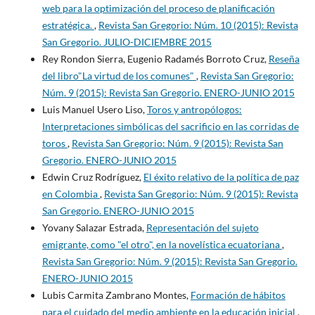
web para la optimización del proceso de planificación
estratégica.
,
Revista San Gregorio: Núm. 10 (2015): Revista
San Gregorio. JULIO-DICIEMBRE 2015
Rey Rondon Sierra, Eugenio Radamés Borroto Cruz,
Reseña
del libro"La virtud de los comunes"
,
Revista San Gregorio:
Núm. 9 (2015): Revista San Gregorio. ENERO-JUNIO 2015
Luis Manuel Usero Liso,
Toros y antropólogos:
Interpretaciones simbólicas del sacrificio en las corridas de
toros
,
Revista San Gregorio: Núm. 9 (2015): Revista San
Gregorio. ENERO-JUNIO 2015
Edwin Cruz Rodríguez,
El éxito relativo de la política de paz
en Colombia
,
Revista San Gregorio: Núm. 9 (2015): Revista
San Gregorio. ENERO-JUNIO 2015
Yovany Salazar Estrada,
Representación del sujeto
emigrante, como "el otro", en la novelística ecuatoriana
,
Revista San Gregorio: Núm. 9 (2015): Revista San Gregorio.
ENERO-JUNIO 2015
Lubis Carmita Zambrano Montes,
Formación de hábitos
para el cuidado del medio ambiente en la educación inicial
,