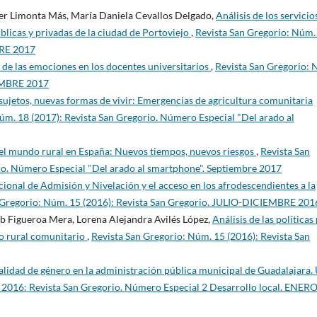
er Limonta Más, María Daniela Cevallos Delgado,
Análisis de los servicio
licas y privadas de la ciudad de Portoviejo
,
Revista San Gregorio: Núm.
BRE 2017
 de las emociones en los docentes universitarios
,
Revista San Gregorio: 
IEMBRE 2017
sujetos, nuevas formas de vivir: Emergencias de agricultura comunitaria
úm. 18 (2017): Revista San Gregorio. Número Especial "Del arado al
 el mundo rural en España: Nuevos tiempos, nuevos riesgos
,
Revista San
io. Número Especial "Del arado al smartphone". Septiembre 2017
ional de Admisión y Nivelación y el acceso en los afrodescendientes a la
 Gregorio: Núm. 15 (2016): Revista San Gregorio. JULIO-DICIEMBRE 201
 Figueroa Mera, Lorena Alejandra Avilés López,
Análisis de las políticas
mo rural comunitario
,
Revista San Gregorio: Núm. 15 (2016): Revista San
nalidad de género en la administración pública municipal de Guadalajara.
: 2016: Revista San Gregorio. Número Especial 2 Desarrollo local. ENER