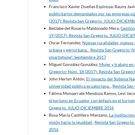
Francisco Xavier Dueñas Espinoza, Rauny Javi
publicitarios demandados por las empresas púb
(2017): Revista San Gregorio. JULIO-DICIEM
Betzabe del Rosario Maldonado Mera,
Gestión
19 (2017): Revista San Gregorio. JULIO-DIC
Oscar Fernandez,
Nuevas ruralidades, nuevos 
urbana y periurbana.
,
Revista San Gregorio: N
smartphone". Septiembre 2017
Miguel González González,
Mujer y trabajo en
Gregorio: Núm. 18 (2017): Revista San Gregor
John Herlyn Antón,
El impacto del Sistema Nac
universidad pública ecuatoriana.
,
Revista San
Fátima Monserrate Mendoza Ramos, Levi Jacob
el turismo en Ecuador con énfasis en el turis
Gregorio. JULIO-DICIEMBRE 2016
Rosa María Castillero Manzano,
La institucio
visión hacia la igualdad
,
Revista San Gregorio
2016