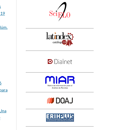
s
 19
Núm.
6
 para
 Una
O