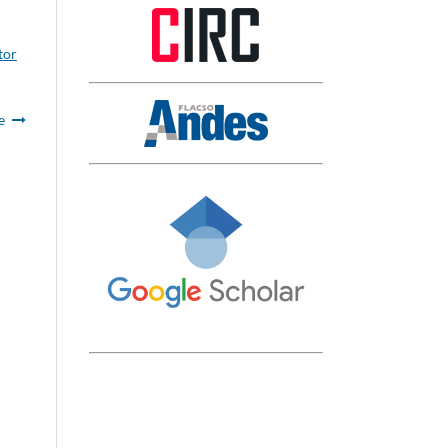
tor
e