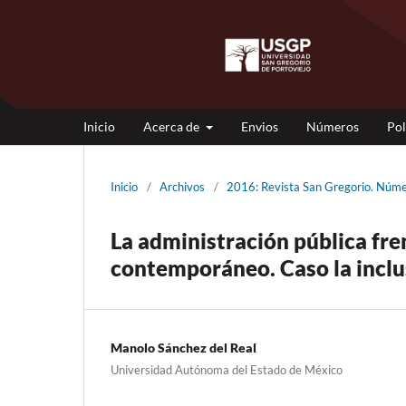
Inicio
Acerca de
Envios
Números
Pol
Inicio
/
Archivos
/
2016: Revista San Gregorio. Núme
La administración pública fren
contemporáneo. Caso la inclu
Manolo Sánchez del Real
Universidad Autónoma del Estado de México