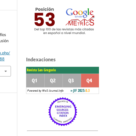
fíos
usión
x.php/
/88
Indexaciones