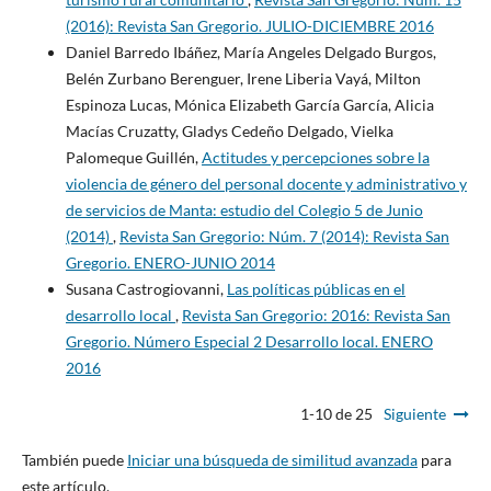
(2016): Revista San Gregorio. JULIO-DICIEMBRE 2016
Daniel Barredo Ibáñez, María Angeles Delgado Burgos,
Belén Zurbano Berenguer, Irene Liberia Vayá, Milton
Espinoza Lucas, Mónica Elizabeth García García, Alicia
Macías Cruzatty, Gladys Cedeño Delgado, Vielka
Palomeque Guillén,
Actitudes y percepciones sobre la
violencia de género del personal docente y administrativo y
de servicios de Manta: estudio del Colegio 5 de Junio
(2014)
,
Revista San Gregorio: Núm. 7 (2014): Revista San
Gregorio. ENERO-JUNIO 2014
Susana Castrogiovanni,
Las políticas públicas en el
desarrollo local
,
Revista San Gregorio: 2016: Revista San
Gregorio. Número Especial 2 Desarrollo local. ENERO
2016
1-10 de 25
Siguiente
También puede
Iniciar una búsqueda de similitud avanzada
para
este artículo.