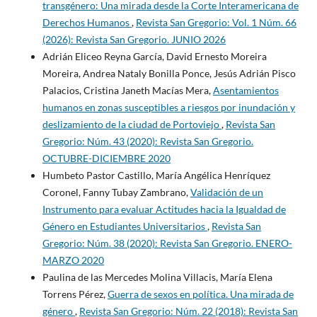
transgénero: Una mirada desde la Corte Interamericana de
Derechos Humanos
,
Revista San Gregorio: Vol. 1 Núm. 66
(2026): Revista San Gregorio. JUNIO 2026
Adrián Eliceo Reyna García, David Ernesto Moreira
Moreira, Andrea Nataly Bonilla Ponce, Jesús Adrián Pisco
Palacios, Cristina Janeth Macías Mera,
Asentamientos
humanos en zonas susceptibles a riesgos por inundación y
deslizamiento de la ciudad de Portoviejo
,
Revista San
Gregorio: Núm. 43 (2020): Revista San Gregorio.
OCTUBRE-DICIEMBRE 2020
Humbeto Pastor Castillo, María Angélica Henríquez
Coronel, Fanny Tubay Zambrano,
Validación de un
Instrumento para evaluar Actitudes hacia la Igualdad de
Género en Estudiantes Universitarios
,
Revista San
Gregorio: Núm. 38 (2020): Revista San Gregorio. ENERO-
MARZO 2020
Paulina de las Mercedes Molina Villacis, María Elena
Torrens Pérez,
Guerra de sexos en política. Una mirada de
género
,
Revista San Gregorio: Núm. 22 (2018): Revista San