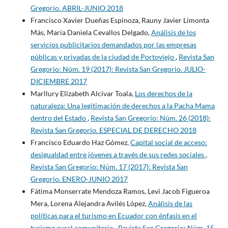
Gregorio. ABRIL-JUNIO 2018
Francisco Xavier Dueñas Espinoza, Rauny Javier Limonta
Más, María Daniela Cevallos Delgado,
Análisis de los
servicios publicitarios demandados por las empresas
públicas y privadas de la ciudad de Portoviejo
,
Revista San
Gregorio: Núm. 19 (2017): Revista San Gregorio. JULIO-
DICIEMBRE 2017
Marllury Elizabeth Alcivar Toala,
Los derechos de la
naturaleza: Una legitimación de derechos a la Pacha Mama
dentro del Estado
,
Revista San Gregorio: Núm. 26 (2018):
Revista San Gregorio. ESPECIAL DE DERECHO 2018
Francisco Eduardo Haz Gómez,
Capital social de acceso:
desigualdad entre jóvenes a través de sus redes sociales
,
Revista San Gregorio: Núm. 17 (2017): Revista San
Gregorio. ENERO-JUNIO 2017
Fátima Monserrate Mendoza Ramos, Levi Jacob Figueroa
Mera, Lorena Alejandra Avilés López,
Análisis de las
políticas para el turismo en Ecuador con énfasis en el
turismo rural comunitario
,
Revista San Gregorio: Núm. 15