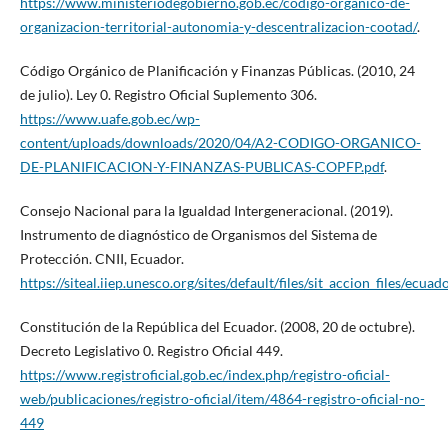
https://www.ministeriodegobierno.gob.ec/codigo-organico-de-
organizacion-territorial-autonomia-y-descentralizacion-cootad/
.
Código Orgánico de Planificación y Finanzas Públicas. (2010, 24
de julio). Ley 0. Registro Oficial Suplemento 306.
https://www.uafe.gob.ec/wp-
content/uploads/downloads/2020/04/A2-CODIGO-ORGANICO-
DE-PLANIFICACION-Y-FINANZAS-PUBLICAS-COPFP.pdf
.
Consejo Nacional para la Igualdad Intergeneracional. (2019).
Instrumento de diagnóstico de Organismos del Sistema de
Protección. CNII, Ecuador.
https://siteal.iiep.unesco.org/sites/default/files/sit_accion_files/e
Constitución de la República del Ecuador. (2008, 20 de octubre).
Decreto Legislativo 0. Registro Oficial 449.
https://www.registroficial.gob.ec/index.php/registro-oficial-
web/publicaciones/registro-oficial/item/4864-registro-oficial-no-
449