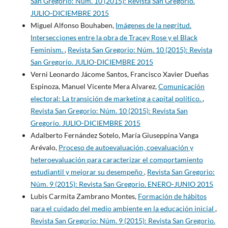
San Gregorio: Núm. 10 (2015): Revista San Gregorio.
JULIO-DICIEMBRE 2015
Miguel Alfonso Bouhaben,
Imágenes de la negritud.
Intersecciones entre la obra de Tracey Rose y el Black
Feminism.
,
Revista San Gregorio: Núm. 10 (2015): Revista
San Gregorio. JULIO-DICIEMBRE 2015
Verni Leonardo Jácome Santos, Francisco Xavier Dueñas
Espinoza, Manuel Vicente Mera Alvarez,
Comunicación
electoral: La transición de marketing a capital político.
,
Revista San Gregorio: Núm. 10 (2015): Revista San
Gregorio. JULIO-DICIEMBRE 2015
Adalberto Fernández Sotelo, María Giuseppina Vanga
Arévalo,
Proceso de autoevaluación, coevaluación y
heteroevaluación para caracterizar el comportamiento
estudiantil y mejorar su desempeño
,
Revista San Gregorio:
Núm. 9 (2015): Revista San Gregorio. ENERO-JUNIO 2015
Lubis Carmita Zambrano Montes,
Formación de hábitos
para el cuidado del medio ambiente en la educación inicial
,
Revista San Gregorio: Núm. 9 (2015): Revista San Gregorio.