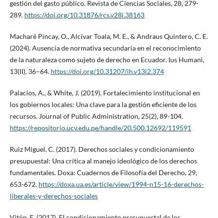
gestión del gasto público. Revista de Ciencias Sociales, 28, 279-
289.
https://doi.org/10.31876/rcs.v28i.38163
Macharé Pincay, O., Alcívar Toala, M. E., & Andraus Quintero, C. E.
(2024). Ausencia de normativa secundaria en el reconocimiento
de la naturaleza como sujeto de derecho en Ecuador. Ius Humani,
13(II), 36–64.
https://doi.org/10.31207/ih.v13i2.374
Palacios, A., & White, J. (2019). Fortalecimiento institucional en
los gobiernos locales: Una clave para la gestión eficiente de los
recursos. Journal of Public Administration, 25(2), 89-104.
https://repositorio.ucv.edu.pe/handle/20.500.12692/119591
Ruiz Miguel, C. (2017). Derechos sociales y condicionamiento
presupuestal: Una crítica al manejo ideológico de los derechos
fundamentales. Doxa: Cuadernos de Filosofía del Derecho, 29,
653-672.
https://doxa.ua.es/article/view/1994-n15-16-derechos-
liberales-y-derechos-sociales
Vitón, E. (2017). El condicionamiento presupuestal de los