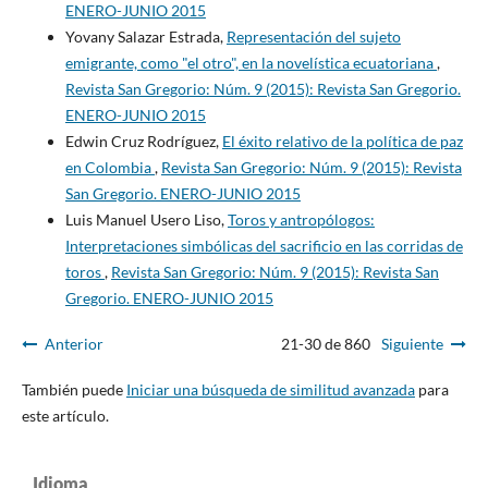
ENERO-JUNIO 2015
Yovany Salazar Estrada,
Representación del sujeto
emigrante, como "el otro", en la novelística ecuatoriana
,
Revista San Gregorio: Núm. 9 (2015): Revista San Gregorio.
ENERO-JUNIO 2015
Edwin Cruz Rodríguez,
El éxito relativo de la política de paz
en Colombia
,
Revista San Gregorio: Núm. 9 (2015): Revista
San Gregorio. ENERO-JUNIO 2015
Luis Manuel Usero Liso,
Toros y antropólogos:
Interpretaciones simbólicas del sacrificio en las corridas de
toros
,
Revista San Gregorio: Núm. 9 (2015): Revista San
Gregorio. ENERO-JUNIO 2015
Anterior
21-30 de 860
Siguiente
También puede
Iniciar una búsqueda de similitud avanzada
para
este artículo.
Idioma