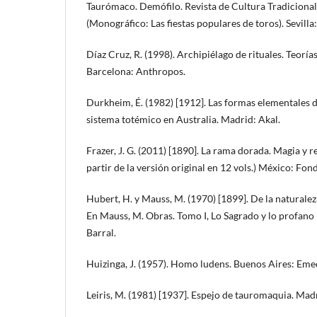
Taurómaco. Demófilo. Revista de Cultura Tradicional d
(Monográfico: Las fiestas populares de toros). Sevil
Díaz Cruz, R. (1998). Archipiélago de rituales. Teorías
Barcelona: Anthropos.
Durkheim, É. (1982) [1912]. Las formas elementales de 
sistema totémico en Australia. Madrid: Akal.
Frazer, J. G. (2011) [1890]. La rama dorada. Magia y r
partir de la versión original en 12 vols.) México: F
Hubert, H. y Mauss, M. (1970) [1899]. De la naturaleza
En Mauss, M. Obras. Tomo I, Lo Sagrado y lo profano 
Barral.
Huizinga, J. (1957). Homo ludens. Buenos Aires: Eme
Leiris, M. (1981) [1937]. Espejo de tauromaquia. Mad