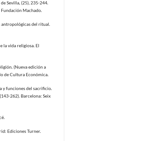
e Sevilla, (25), 235-244.
la: Fundación Machado.
 antropológicas del ritual.
la vida religiosa. El
eligión. (Nueva edición a
ondo de Cultura Económica.
 y funciones del sacrificio.
(143-262). Barcelona: Seix
cé.
rid: Ediciones Turner.