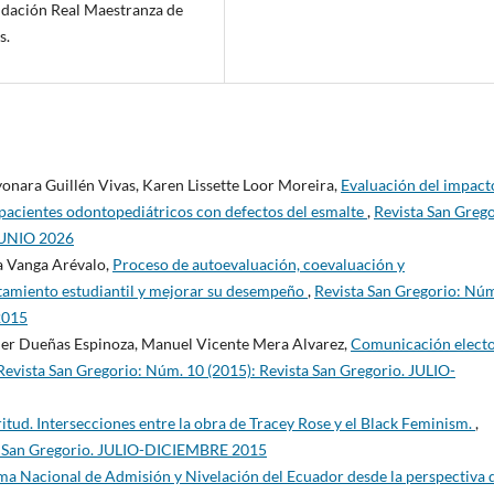
undación Real Maestranza de
s.
nara Guillén Vivas, Karen Lissette Loor Moreira,
Evaluación del impact
n pacientes odontopediátricos con defectos del esmalte
,
Revista San Grego
 JUNIO 2026
a Vanga Arévalo,
Proceso de autoevaluación, coevaluación y
tamiento estudiantil y mejorar su desempeño
,
Revista San Gregorio: Núm
2015
ier Dueñas Espinoza, Manuel Vicente Mera Alvarez,
Comunicación electo
Revista San Gregorio: Núm. 10 (2015): Revista San Gregorio. JULIO-
itud. Intersecciones entre la obra de Tracey Rose y el Black Feminism.
,
ta San Gregorio. JULIO-DICIEMBRE 2015
ema Nacional de Admisión y Nivelación del Ecuador desde la perspectiva d