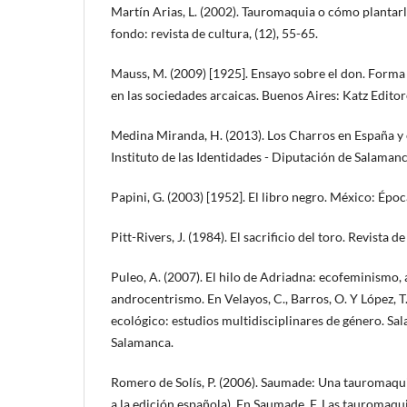
Martín Arias, L. (2002). Tauromaquia o cómo plantarl
fondo: revista de cultura, (12), 55-65.
Mauss, M. (2009) [1925]. Ensayo sobre el don. Forma
en las sociedades arcaicas. Buenos Aires: Katz Editor
Medina Miranda, H. (2013). Los Charros en España y
Instituto de las Identidades - Diputación de Salamanc
Papini, G. (2003) [1952]. El libro negro. México: Époc
Pitt-Rivers, J. (1984). El sacrificio del toro. Revista d
Puleo, A. (2007). El hilo de Adriadna: ecofeminismo, a
androcentrismo. En Velayos, C., Barros, O. Y López, T
ecológico: estudios multidisciplinares de género. Sa
Salamanca.
Romero de Solís, P. (2006). Saumade: Una tauromaqu
a la edición española). En Saumade, F. Las tauromaqu