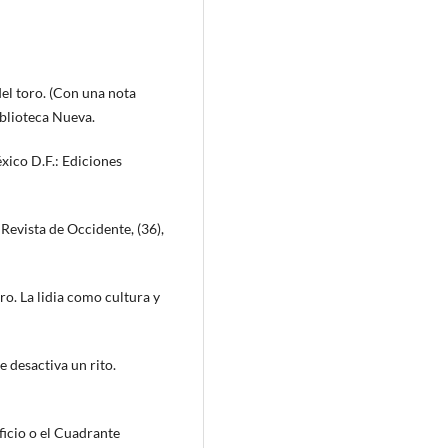
del toro. (Con una nota
blioteca Nueva.
México D.F.: Ediciones
 Revista de Occidente, (36),
o. La lidia como cultura y
 desactiva un rito.
ificio o el Cuadrante