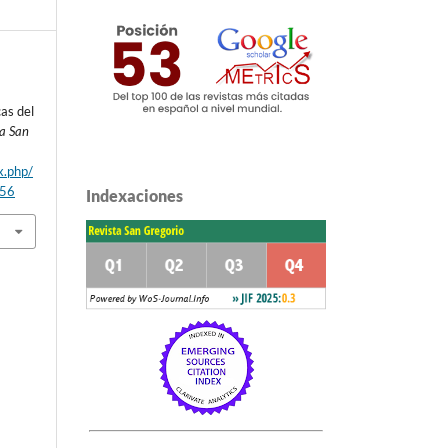
as del
ta San
x.php/
/56
Indexaciones