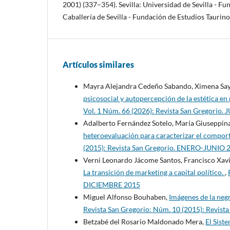
2001) (337–354). Sevilla: Universidad de Sevilla - F
Caballería de Sevilla - Fundación de Estudios Taurino
Artículos similares
Mayra Alejandra Cedeño Sabando, Ximena Sayo
psicosocial y autopercepción de la estética e
Vol. 1 Núm. 66 (2026): Revista San Gregorio.
Adalberto Fernández Sotelo, María Giuseppin
heteroevaluación para caracterizar el compor
(2015): Revista San Gregorio. ENERO-JUNIO 
Verni Leonardo Jácome Santos, Francisco Xav
La transición de marketing a capital político.
,
DICIEMBRE 2015
Miguel Alfonso Bouhaben,
Imágenes de la negr
Revista San Gregorio: Núm. 10 (2015): Revis
Betzabé del Rosario Maldonado Mera,
El Sist