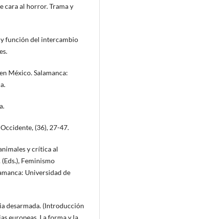
e cara al horror. Trama y
 y función del intercambio
es.
 en México. Salamanca:
a.
a.
e Occidente, (36), 27-47.
nimales y crítica al
. (Eds.), Feminismo
lamanca: Universidad de
ia desarmada. (Introducción
ias europeas. La forma y la