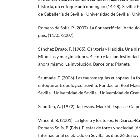
historia, un enfoque antropológico (14-28). Sevilla:
de Caballería de Sevilla - Universidad de Sevilla - U
Romero de Solís, P. (2007). La flor sacrificial. Artícul
país, (11/05/2007).
Sánchez Dragó, F. (1985). Gárgoris y Habidis. Una hist
Minorías y marginaciones. 4. Entre la clandestinidad y
ahora mismo. La involución. Barcelona: Planeta.
Saumade, F. (2006). Las tauromaquias europeas. La for
enfoque antropológico. Sevilla: Fundación Real Maes
Sevilla - Universidad de Sevilla - Universidad de Gran
Schulten, A. (1972). Tartessos. Madrid: Espasa - Calpe
Vincent, B. (2001). La Iglesia y los toros. En García-
Romero Solís, P. (Eds.). Fiestas de toros y sociedad (
Internacional celebrado en Sevilla los días 26 de nov