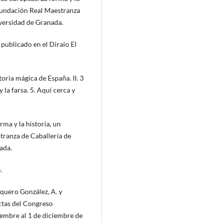
 Fundación Real Maestranza
niversidad de Granada.
o publicado en el Diraio El
oria mágica de España. II. 3
 la farsa. 5. Aquí cerca y
ma y la historia, un
tranza de Caballería de
ada.
.
Baquero González, A. y
Actas del Congreso
iembre al 1 de diciembre de