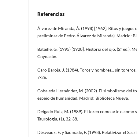
Referencias
Álvarez de Miranda, Á. (1998) [1962]. Ritos y juegos 
preliminar de Pedro Álvarez de Miranda). Madrid: Bi
Bataille, G. (1995) [1928]. Historia del ojo. (2º ed.). 
Coyoacán.
Caro Baroja, J. (1984). Toros y hombres... sin toreros.
7-26.
Cobaleda Hernández, M. (2002). El simbolismo del tor
espejo de humanidad. Madrid: Biblioteca Nueva.
Delgado Ruiz, M. (1989). El toreo como arte o como se
Taurología, (1), 32-38.
Désveaux, E. y Saumade, F. (1998). Relativizar el Sacr