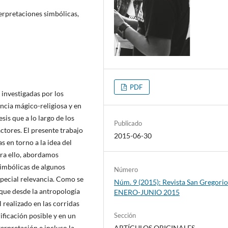
erpretaciones simbólicas,
PDF
 investigadas por los
cia mágico-religiosa y en
esis que a lo largo de los
Publicado
tores. El presente trabajo
2015-06-30
 en torno a la idea del
para ello, abordamos
simbólicas de algunos
Número
special relevancia. Como se
Núm. 9 (2015): Revista San Gregorio
 que desde la antropología
ENERO-JUNIO 2015
l realizado en las corridas
ificación posible y en un
Sección
rpretación e incluso la
ARTÍCULOS ORIGINALES