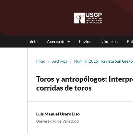
Inicio
Acerca de
Envios
Números
Pol
Inicio
/
Archivos
/
Núm. 9 (2015): Revista San Gre
Toros y antropólogos: Interpre
corridas de toros
Luis Manuel Usero Liso
Universidad de Valladolid