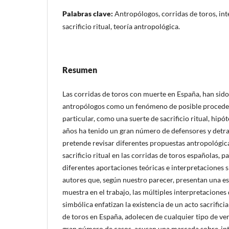
Palabras clave:
Antropólogos, corridas de toros, int
sacrificio ritual, teoría antropológica.
Resumen
Las corridas de toros con muerte en España, han sido
antropólogos como un fenómeno de posible proceden
particular, como una suerte de sacrificio ritual, hipót
años ha tenido un gran número de defensores y detrac
pretende revisar diferentes propuestas antropológicas
sacrificio ritual en las corridas de toros españolas, 
diferentes aportaciones teóricas e interpretaciones 
autores que, según nuestro parecer, presentan una e
muestra en el trabajo, las múltiples interpretaciones
simbólica enfatizan la existencia de un acto sacrificia
de toros en España, adolecen de cualquier tipo de ver
gran número de casos, acusan una marcada sobre-inte