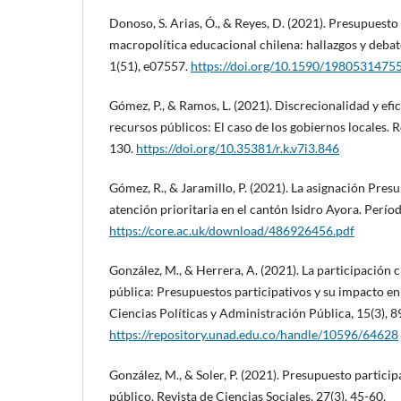
Donoso, S. Arias, Ó., & Reyes, D. (2021). Presupuesto
macropolítica educacional chilena: hallazgos y deba
1(51), e07557.
https://doi.org/10.1590/1980531475
Gómez, P., & Ramos, L. (2021). Discrecionalidad y efic
recursos públicos: El caso de los gobiernos locales. R
130.
https://doi.org/10.35381/r.k.v7i3.846
Gómez, R., & Jaramillo, P. (2021). La asignación Pres
atención prioritaria en el cantón Isidro Ayora. Per
https://core.ac.uk/download/486926456.pdf
González, M., & Herrera, A. (2021). La participación 
pública: Presupuestos participativos y su impacto en 
Ciencias Políticas y Administración Pública, 15(3), 8
https://repository.unad.edu.co/handle/10596/64628
González, M., & Soler, P. (2021). Presupuesto particip
público. Revista de Ciencias Sociales, 27(3), 45-60.