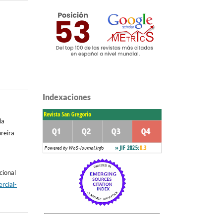
Indexaciones
la
reira
cional
rcial-