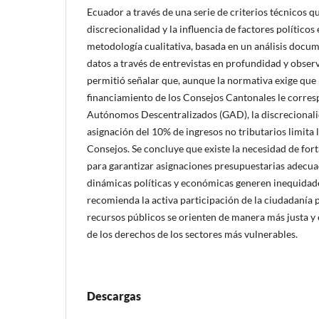
Ecuador a través de una serie de criterios técnicos q
discrecionalidad y la influencia de factores políticos 
metodología cualitativa, basada en un análisis docum
datos a través de entrevistas en profundidad y obser
permitió señalar que, aunque la normativa exige que l
financiamiento de los Consejos Cantonales le corres
Autónomos Descentralizados (GAD), la discrecionalid
asignación del 10% de ingresos no tributarios limita l
Consejos. Se concluye que existe la necesidad de forta
para garantizar asignaciones presupuestarias adecua
dinámicas políticas y económicas generen inequidade
recomienda la activa participación de la ciudadanía 
recursos públicos se orienten de manera más justa y e
de los derechos de los sectores más vulnerables.
Descargas