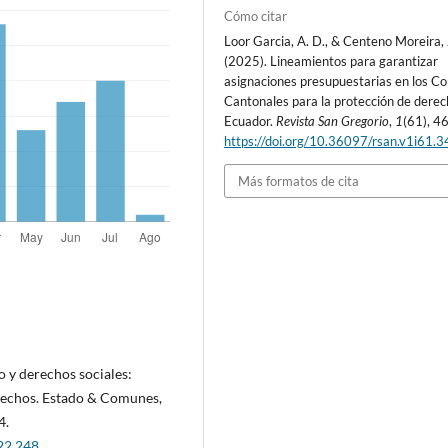
Cómo citar
Loor Garcia, A. D., & Centeno Moreira, J
(2025). Lineamientos para garantizar
asignaciones presupuestarias en los Co
Cantonales para la protección de derec
Ecuador.
Revista San Gregorio
,
1
(61), 4
https://doi.org/10.36097/rsan.v1i61.
Más formatos de cita
co y derechos sociales:
erechos. Estado & Comunes,
4.
22.248