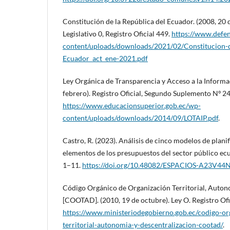
Constitución de la República del Ecuador. (2008, 20 
Legislativo 0, Registro Oficial 449.
https://www.defen
content/uploads/downloads/2021/02/Constitucion-d
Ecuador_act_ene-2021.pdf
Ley Orgánica de Transparencia y Acceso a la Informac
febrero). Registro Oficial, Segundo Suplemento Nº 24
https://www.educacionsuperior.gob.ec/wp-
content/uploads/downloads/2014/09/LOTAIP.pdf
.
Castro, R. (2023). Análisis de cinco modelos de planif
elementos de los presupuestos del sector público ecu
1–11.
https://doi.org/10.48082/ESPACIOS-A23V44
Código Orgánico de Organización Territorial, Auton
[COOTAD]. (2010, 19 de octubre). Ley O. Registro Of
https://www.ministeriodegobierno.gob.ec/codigo-or
territorial-autonomia-y-descentralizacion-cootad/
.