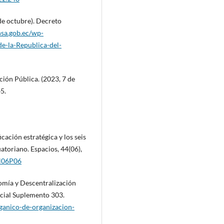
de octubre). Decreto
sa.gob.ec/wp-
e-la-Republica-del-
ión Pública. (2023, 7 de
5.
icación estratégica y los seis
atoriano. Espacios, 44(06),
N06P06
omía y Descentralización
icial Suplemento 303.
ganico-de-organizacion-