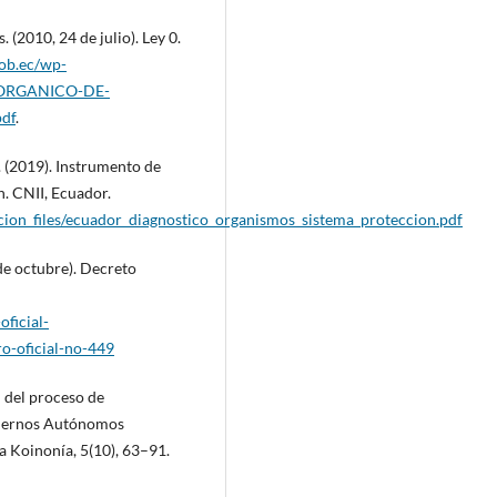
(2010, 24 de julio). Ley 0.
ob.ec/wp-
O-ORGANICO-DE-
df
.
. (2019). Instrumento de
. CNII, Ecuador.
t_accion_files/ecuador_diagnostico_organismos_sistema_proteccion.pdf
de octubre). Decreto
oficial-
ro-oficial-no-449
n del proceso de
obiernos Autónomos
a Koinonía, 5(10), 63–91.