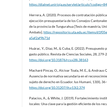
https://dialnet.unirioja.es/servlet/articulo?codigo=
Herrera, A. (2020). Procesos de contratación pública 
ejecución presupuestaria de los Consejos Cantonale
de la provincia de Tungurahua [Tesis de maestría, Un
Ambato].
https://repositorio.uta.edu.ec/items/d1f
a5af2af9b71d
Huárac, Y., Díaz, M., & Cuba, E. (2022). Presupuesto p
gasto público. Revista de Ciencias Sociales, 28, 279-
https://doi.org/10.31876/rcs.v28i.38163
Macharé Pincay, O., Alcívar Toala, M. E., & Andraus Q
Ausencia de normativa secundaria en el reconocimie
sujeto de derecho en Ecuador. Ius Humani, 13(II), 36
https://doi.org/10.31207/ih.v13i2.374
Palacios, A., & White, J. (2019). Fortalecimiento inst
locales: Una clave para la gestión eficiente de los rec