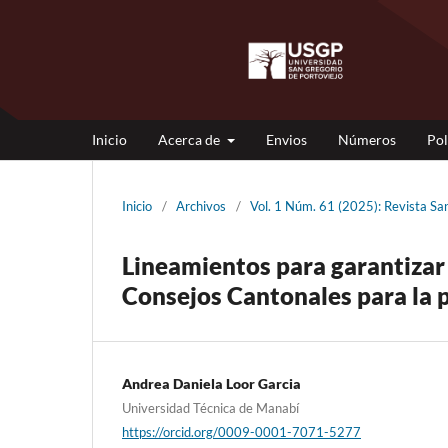
Inicio
Acerca de
Envios
Números
Pol
Inicio
/
Archivos
/
Vol. 1 Núm. 61 (2025): Revista 
Lineamientos para garantizar
Consejos Cantonales para la 
Andrea Daniela Loor Garcia
Universidad Técnica de Manabí
https://orcid.org/0009-0001-7071-5277