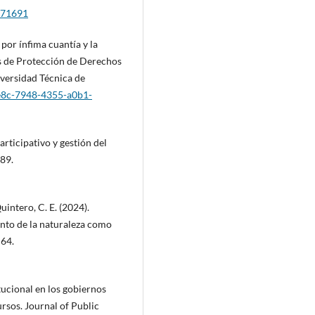
8471691
por ínfima cuantía y la
s de Protección de Derechos
iversidad Técnica de
05e8c-7948-4355-a0b1-
articipativo y gestión del
289.
uintero, C. E. (2024).
nto de la naturaleza como
–64.
itucional en los gobiernos
ursos. Journal of Public