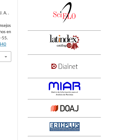
. A. .
nsejos
hos en
6-55.
3440