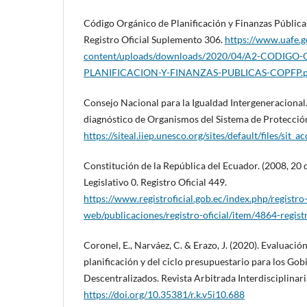
Código Orgánico de Planificación y Finanzas Públicas. 
Registro Oficial Suplemento 306.
https://www.uafe.g
content/uploads/downloads/2020/04/A2-CODIG
PLANIFICACION-Y-FINANZAS-PUBLICAS-COPFP.p
Consejo Nacional para la Igualdad Intergeneracional
diagnóstico de Organismos del Sistema de Protección
https://siteal.iiep.unesco.org/sites/default/files/si
Constitución de la República del Ecuador. (2008, 20 
Legislativo 0. Registro Oficial 449.
https://www.registroficial.gob.ec/index.php/registro-
web/publicaciones/registro-oficial/item/4864-regist
Coronel, E., Narváez, C. & Erazo, J. (2020). Evaluació
planificación y del ciclo presupuestario para los G
Descentralizados. Revista Arbitrada Interdisciplinari
https://doi.org/10.35381/r.k.v5i10.688