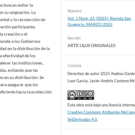
ue buscan evitar la
Número
en su asignación. La
Vol. 1 Núm. 61 (2025): Revista San
ental y la recolección de
Gregorio. MARZO 2025
vación participante,
a creación y el
Sección
ponde a los Gobiernos
ARTÍCULOS ORIGINALES
ad en la distribución de la
a efectividad de los
lecer las instituciones,
Licencia
das, evitando que las
Derechos de autor 2025 Andrea Danie
s en su distribución. Se
Loor Garcia, Javier Andrés Centeno Mo
para asegurar que los
ficiente hacia la protección
Esta obra está bajo una licencia interna
Creative Commons Atribución-NoCome
SinDerivadas 4.0
.