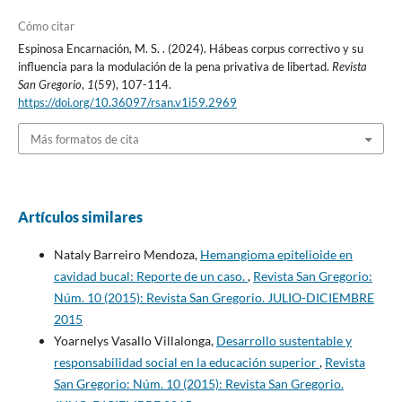
Cómo citar
Espinosa Encarnación, M. S. . (2024). Hábeas corpus correctivo y su
influencia para la modulación de la pena privativa de libertad.
Revista
San Gregorio
,
1
(59), 107-114.
https://doi.org/10.36097/rsan.v1i59.2969
Más formatos de cita
Artículos similares
Nataly Barreiro Mendoza,
Hemangioma epitelioide en
cavidad bucal: Reporte de un caso.
,
Revista San Gregorio:
Núm. 10 (2015): Revista San Gregorio. JULIO-DICIEMBRE
2015
Yoarnelys Vasallo Villalonga,
Desarrollo sustentable y
responsabilidad social en la educación superior
,
Revista
San Gregorio: Núm. 10 (2015): Revista San Gregorio.