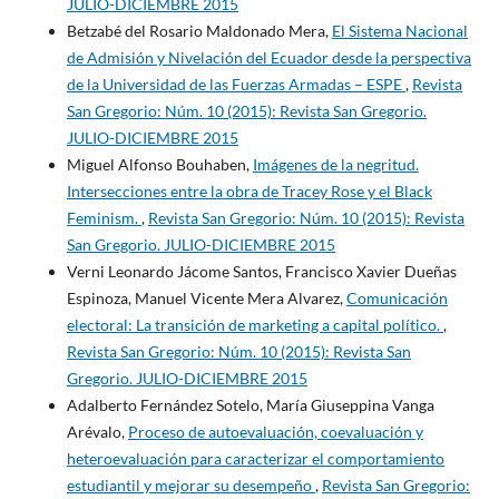
JULIO-DICIEMBRE 2015
Betzabé del Rosario Maldonado Mera,
El Sistema Nacional
de Admisión y Nivelación del Ecuador desde la perspectiva
de la Universidad de las Fuerzas Armadas – ESPE
,
Revista
San Gregorio: Núm. 10 (2015): Revista San Gregorio.
JULIO-DICIEMBRE 2015
Miguel Alfonso Bouhaben,
Imágenes de la negritud.
Intersecciones entre la obra de Tracey Rose y el Black
Feminism.
,
Revista San Gregorio: Núm. 10 (2015): Revista
San Gregorio. JULIO-DICIEMBRE 2015
Verni Leonardo Jácome Santos, Francisco Xavier Dueñas
Espinoza, Manuel Vicente Mera Alvarez,
Comunicación
electoral: La transición de marketing a capital político.
,
Revista San Gregorio: Núm. 10 (2015): Revista San
Gregorio. JULIO-DICIEMBRE 2015
Adalberto Fernández Sotelo, María Giuseppina Vanga
Arévalo,
Proceso de autoevaluación, coevaluación y
heteroevaluación para caracterizar el comportamiento
estudiantil y mejorar su desempeño
,
Revista San Gregorio: