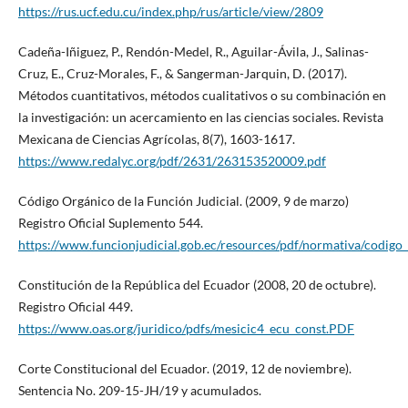
https://rus.ucf.edu.cu/index.php/rus/article/view/2809
Cadeña-Iñiguez, P., Rendón-Medel, R., Aguilar-Ávila, J., Salinas-
Cruz, E., Cruz-Morales, F., & Sangerman-Jarquin, D. (2017).
Métodos cuantitativos, métodos cualitativos o su combinación en
la investigación: un acercamiento en las ciencias sociales. Revista
Mexicana de Ciencias Agrícolas, 8(7), 1603-1617.
https://www.redalyc.org/pdf/2631/263153520009.pdf
Código Orgánico de la Función Judicial. (2009, 9 de marzo)
Registro Oficial Suplemento 544.
https://www.funcionjudicial.gob.ec/resources/pdf/normativa/codigo_
Constitución de la República del Ecuador (2008, 20 de octubre).
Registro Oficial 449.
https://www.oas.org/juridico/pdfs/mesicic4_ecu_const.PDF
Corte Constitucional del Ecuador. (2019, 12 de noviembre).
Sentencia No. 209-15-JH/19 y acumulados.