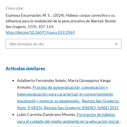
Cómo citar
Espinosa Encarnación, M. S. . (2024). Hábeas corpus correctivo y su
influencia para la modulación de la pena privativa de libertad.
Revista
San Gregorio
,
1
(59), 107-114.
https://doi.org/10.36097/rsan.v1i59.2969
Más formatos de cita
Artículos similares
Adalberto Fernández Sotelo, María Giuseppina Vanga
Arévalo,
Proceso de autoevaluación, coevaluación y
heteroevaluación para caracterizar el comportamiento
estudiantil y mejorar su desempeño
,
Revista San Gregorio:
Núm. 9 (2015): Revista San Gregorio. ENERO-JUNIO 2015
Lubis Carmita Zambrano Montes,
Formación de hábitos
para el cuidado del medio ambiente en la educación inicial
,