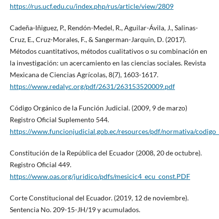
https://rus.ucf.edu.cu/index.php/rus/article/view/2809
Cadeña-Iñiguez, P., Rendón-Medel, R., Aguilar-Ávila, J., Salinas-
Cruz, E., Cruz-Morales, F., & Sangerman-Jarquin, D. (2017).
Métodos cuantitativos, métodos cualitativos o su combinación en
la investigación: un acercamiento en las ciencias sociales. Revista
Mexicana de Ciencias Agrícolas, 8(7), 1603-1617.
https://www.redalyc.org/pdf/2631/263153520009.pdf
Código Orgánico de la Función Judicial. (2009, 9 de marzo)
Registro Oficial Suplemento 544.
https://www.funcionjudicial.gob.ec/resources/pdf/normativa/codigo_
Constitución de la República del Ecuador (2008, 20 de octubre).
Registro Oficial 449.
https://www.oas.org/juridico/pdfs/mesicic4_ecu_const.PDF
Corte Constitucional del Ecuador. (2019, 12 de noviembre).
Sentencia No. 209-15-JH/19 y acumulados.