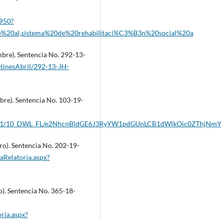
2950?
re%20al,sistema%20de%20rehabilitaci%C3%B3n%20social%20a
mbre). Sentencia No. 292-13-
letinesAbril/292-13-JH-
bre). Sentencia No. 103-19-
rage/api/v1/10_DWL_FL/e2NhcnBldGE6J3RyYW1pdGUnLCB1dWlkOic0ZTh
ro). Sentencia No. 202-19-
haRelatoria.aspx?
o). Sentencia No. 365-18-
oria.aspx?