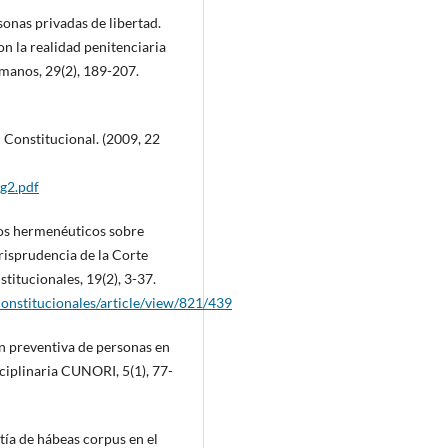
sonas privadas de libertad.
n la realidad penitenciaria
manos, 29(2), 189-207.
 Constitucional. (2009, 22
g2.pdf
rios hermenéuticos sobre
urisprudencia de la Corte
itucionales, 19(2), 3-37.
constitucionales/article/view/821/439
ón preventiva de personas en
sciplinaria CUNORI, 5(1), 77-
antía de hábeas corpus en el