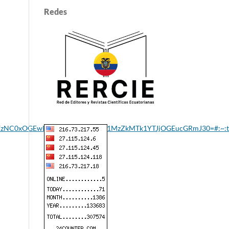
Redes
jNmYzNC0xOGEwLTQ5NjQtOTMzNS01MzZkMTk1YTJjOGEucGRmJ30=#:~:tex