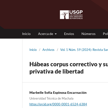
Inicio
Acerca de
Envios
Números
Pol
Inicio
/
Archivos
/
Vol. 1 Núm. 59 (2024): Revista 
Hábeas corpus correctivo y su
privativa de libertad
Marbelle Sofía Espinosa Encarnación
Universidad Técnica de Machala
https://orcid.org/0000-0001-6524-6384