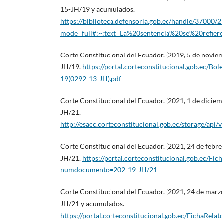
15-JH/19 y acumulados.
https://biblioteca.defensoria.gob.ec/handle/37000/
mode=full#:~:text=La%20sentencia%20se%20refie
Corte Constitucional del Ecuador. (2019, 5 de novie
JH/19.
https://portal.corteconstitucional.gob.ec/Bo
19(0292-13-JH).pdf
Corte Constitucional del Ecuador. (2021, 1 de diciem
JH/21.
http://esacc.corteconstitucional.gob.ec/sto
Corte Constitucional del Ecuador. (2021, 24 de febre
JH/21.
https://portal.corteconstitucional.gob.ec/Fic
numdocumento=202-19-JH/21
Corte Constitucional del Ecuador. (2021, 24 de marz
JH/21 y acumulados.
https://portal.corteconstitucional.gob.ec/FichaRelat