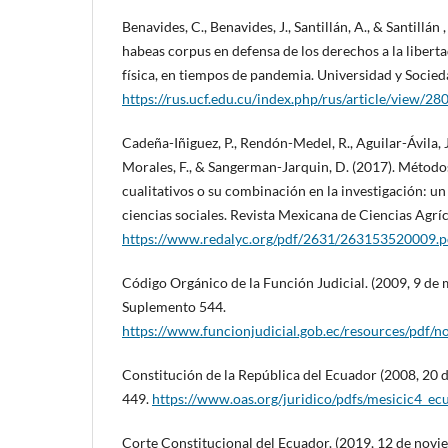
Benavides, C., Benavides, J., Santillán, A., & Santillán 
habeas corpus en defensa de los derechos a la libertad
física, en tiempos de pandemia. Universidad y Socied
https://rus.ucf.edu.cu/index.php/rus/article/view/28
Cadeña-Iñiguez, P., Rendón-Medel, R., Aguilar-Ávila, J.
Morales, F., & Sangerman-Jarquin, D. (2017). Método
cualitativos o su combinación en la investigación: u
ciencias sociales. Revista Mexicana de Ciencias Agríc
https://www.redalyc.org/pdf/2631/263153520009.p
Código Orgánico de la Función Judicial. (2009, 9 de 
Suplemento 544.
https://www.funcionjudicial.gob.ec/resources/pdf/n
Constitución de la República del Ecuador (2008, 20 de
449.
https://www.oas.org/juridico/pdfs/mesicic4_e
Corte Constitucional del Ecuador. (2019, 12 de novi