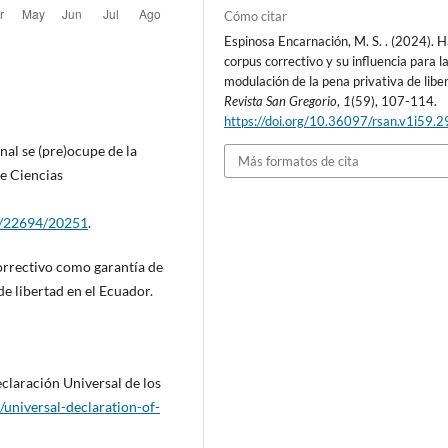
Cómo citar
Espinosa Encarnación, M. S. . (2024). 
corpus correctivo y su influencia para l
modulación de la pena privativa de libe
Revista San Gregorio
,
1
(59), 107-114.
https://doi.org/10.36097/rsan.v1i59.
nal se (pre)ocupe de la
Más formatos de cita
de Ciencias
ew/22694/20251
.
correctivo como garantía de
e libertad en el Ecuador.
claración Universal de los
/universal-declaration-of-