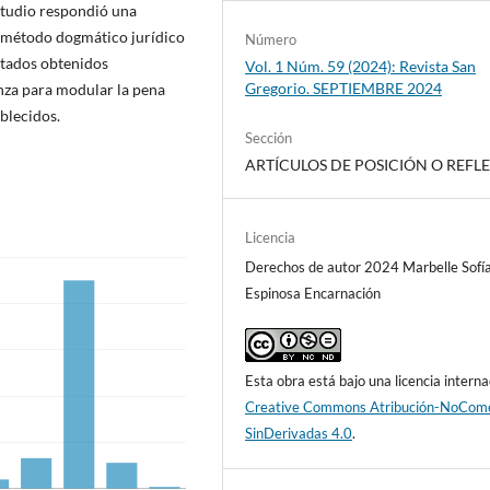
studio respondió una
l método dogmático jurídico
Número
ultados obtenidos
Vol. 1 Núm. 59 (2024): Revista San
Gregorio. SEPTIEMBRE 2024
nza para modular la pena
ablecidos.
Sección
ARTÍCULOS DE POSICIÓN O REFL
Licencia
Derechos de autor 2024 Marbelle Sofí
Espinosa Encarnación
Esta obra está bajo una licencia interna
Creative Commons Atribución-NoCome
SinDerivadas 4.0
.