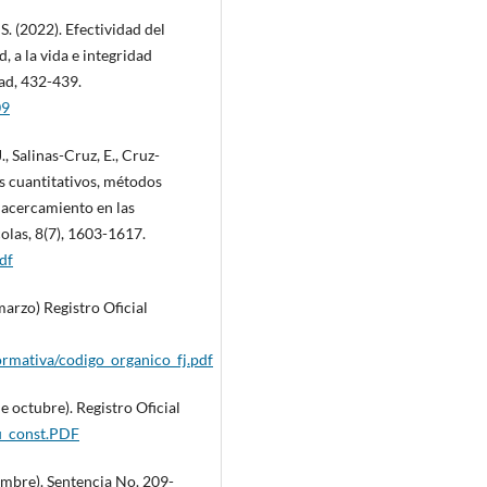
, S. (2022). Efectividad del
, a la vida e integridad
ad, 432-439.
09
, Salinas-Cruz, E., Cruz-
s cuantitativos, métodos
n acercamiento en las
olas, 8(7), 1603-1617.
df
marzo) Registro Oficial
ormativa/codigo_organico_fj.pdf
 octubre). Registro Oficial
cu_const.PDF
embre). Sentencia No. 209-