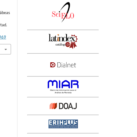
Hábeas
a
rtad.
2969