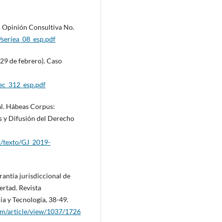
 Opinión Consultiva No.
/seriea_08_esp.pdf
29 de febrero). Caso
iec_312_esp.pdf
al. Hábeas Corpus:
s y Difusión del Derecho
lo/texto/GJ_2019-
rantía jurisdiccional de
ertad. Revista
ia y Tecnología, 38-49.
cm/article/view/1037/1726