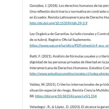
González, J. (2018). Los derechos humanos de las per
Una reflexión doctrinaria y normativa en contraste co
en Ecuador. Revista Latinoamericana de Derecho Hu
http://dx.doi.org/10.15359/rldh.29-2.9
Ley Orgánica de Garantías Jurisdiccionales y Control
de octubre). Registro Oficial Suplemento.
https://www.oas.org/juridico/PDFs/mesicic4_ecu_or
Ratti, F. (2021). Análisis de fórmulas usuales y crite
dignidad de las personas privadas de libertad en la j
Interamericana de Derechos Humanos. Estudios Const
http://www.estudiosconstitucionales.cl/index.php/e
Valdez, W. (2021). Criterios internacionales de prisi
situación especial de riesgo. Revista Ciencia Multidi
88.
https://doi.org/10.36314/cunori.v5i1.154
Velastegui , R., & López , D. (2023). El alcance la gar