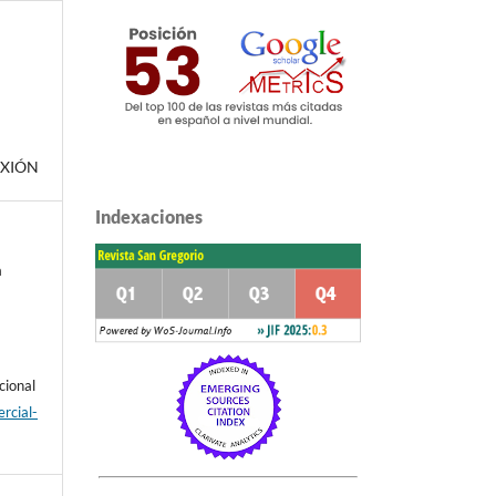
EXIÓN
Indexaciones
a
cional
rcial-