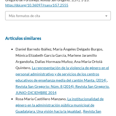
Gregorio de Portoviejo.
Revista San Gregorio
,
1
(57), 1-23.
https://doi.org/10.36097/rsan.v1i57.2555
Más formatos de cita
Artículos similares
Daniel Barredo Ibáñez, María Ángeles Delgado Burgos,
Mónica Elizabeth García García, Marlene Jaramillo
Argandoña, Dallas Hormaza Muñoz, Ana María Ortolá
Quintero,
La representación de la violencia de género en el
personal administrativo y de servicios de los centros
educativos de enseñanza media del cantón Manta. (2014)
,
Revista San Gregorio: Núm. 8 (2014): Revista San Gregorio.
JUNIO-DICIEMBRE 2014
Rosa María Castillero Manzano,
La institucionalidad de
género en la administración pública municipal de
Guadalajara. Una visión hacia la igualdad
,
Revista San