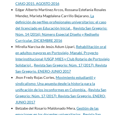
CIAIQ 2015. AGOSTO 2016
Edgar Alberto Martinez Arcos, Rossana Estefania Rosales
Mendez, Marieta Magdalena Carrillo Bejarano,
La
definición de perfiles profesionales universitarios: el caso
del licenciado en Educación Inicial.
,
Revista San Gregorio:
Núm. 14 (2016): Número Especial Diseño y Rediseño
Curricular. DICIEMBRE 2016
Mirella Narcisa de Jesús Adum Lípari,
Rehabilitación oral
en adultos mayores en Portoviejo, Manabí. Proyecto
Interinstitucional (USGP, MIES y Club Rotario de Portoviejo
Solidario).
,
Revista San Gregorio: Núm. 17 (2017): Revista
San Gregorio. ENERO-JUNIO 2017
Jhon Fredy Rojas Cortes,
Movimiento estudiantil y
sindicalismo: Una apuesta desde la historia para la
unificación de los inconformes en Colombia.
,
Revista San
Gregorio: Núm. 17 (2017): Revista San Gregorio. ENERO-
JUNIO 2017
Betzabe del Rosario Maldonado Mera,
Gestión de las
emociones en los docentes universitarios
,
Revista San