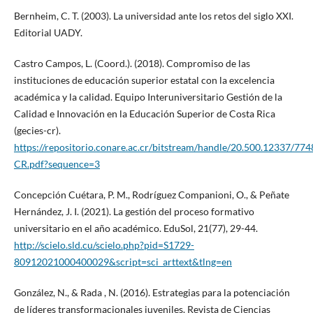
Bernheim, C. T. (2003). La universidad ante los retos del siglo XXI.
Editorial UADY.
Castro Campos, L. (Coord.). (2018). Compromiso de las
instituciones de educación superior estatal con la excelencia
académica y la calidad. Equipo Interuniversitario Gestión de la
Calidad e Innovación en la Educación Superior de Costa Rica
(gecies-cr).
https://repositorio.conare.ac.cr/bitstream/handle/20.500.12337/77
CR.pdf?sequence=3
Concepción Cuétara, P. M., Rodríguez Companioni, O., & Peñate
Hernández, J. I. (2021). La gestión del proceso formativo
universitario en el año académico. EduSol, 21(77), 29-44.
http://scielo.sld.cu/scielo.php?pid=S1729-
80912021000400029&script=sci_arttext&tlng=en
González, N., & Rada , N. (2016). Estrategias para la potenciación
de líderes transformacionales juveniles. Revista de Ciencias