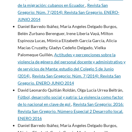
de la migración: cubanos en Ecuador
,
Revista San
Gregorio: Núm. 7 (2014): Revista San Gregorio. ENERO-
JUNIO 2014
Daniel Barredo Ibáñez, María Angeles Delgado Burgos,
Belén Zurbano Berenguer, Irene Liberia Vayá, Milton
Espinoza Lucas, Mónica Elizabeth García García, Alicia
Macías Cruzatty, Gladys Cedeño Delgado, Vielka
Palomeque Guillén,
Actitudes y percepciones sobre la
violencia de género del personal docente y administrativo y
de servicios de Manta: estudio del Colegio 5 de Junio
(2014)
,
Revista San Gregorio: Núm. 7 (2014): Revista San
Gregorio. ENERO-JUNIO 2014
David Leonardo Quitián Roldán, Olga Lucía Urrea Beltrán,
Fútbol, desarrollo social y patria: La violencia como factor
de lo nacional en clave de gol
,
Revista San Gregorio: 2016:
Revista San Gregorio. Número Especial 2 Desarrollo local.
ENERO 2016
Daniel Barredo Ibáñez, María Ángeles Delgado Burgos,