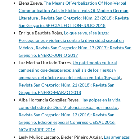
Elena Zueva,
The Means Of Verbalization Of Non-Verbal
Communication Acts In Fiction Texts Of Modern German
Literature
,
Revista San Gregorio: Núm. 23 (2018): Revista
San Gregorio. SPECIAL EDITION-JULIO 2018
Enrique Bautista Rojas,
Lo que se ve, sí se juzga:
Percepciones y violencia contra la diversidad sexual en
México
,
Revista San Gregorio: Núm. 17 (2017): Revista San
Gregorio. ENERO-JUNIO 2017
Luz Marina Hurtado Torres,
Un patrimonio cultural
campesino que desaparece: análisis de los riesgos y
amenazas del oficio y uso del cedazo en Tota (Boyacá)
,
Revista San Gregorio: Núm. 21 (2018): Revista San
Gregorio. ENERO-MARZO 2018
Alba Hortencia González Reyes,
Hay golpes en la vida,
como del odio de Dios. Violencia sexual por incesto
,
Revista San Gregorio: Núm. 13 (2016): Revista San
Gregorio. Edición especial Congreso CEISAL 2016.
NOVIEMBRE 2016
Lesly Muñoz Lascano, Eleder Piñeiro Aguiar,
Las amenazas