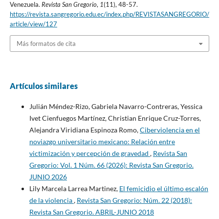
Venezuela.
Revista San Gregorio
,
1
(11), 48-57.
https://revista.sangregorio.edu.ec/index.php/REVISTASANGREGORIO/
article/view/127
Más formatos de cita
Artículos similares
Julián Méndez-Rizo, Gabriela Navarro-Contreras, Yessica
Ivet Cienfuegos Martínez, Christian Enrique Cruz-Torres,
Alejandra Viridiana Espinoza Romo,
Ciberviolencia en el
noviazgo universitario mexicano: Relación entre
victimización y percepción de gravedad
,
Revista San
Gregorio: Vol. 1 Núm. 66 (2026): Revista San Gregorio.
JUNIO 2026
Lily Marcela Larrea Martinez,
El femicidio el último escalón
de la violencia
,
Revista San Gregorio: Núm. 22 (2018):
Revista San Gregorio. ABRIL-JUNIO 2018