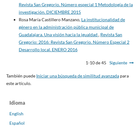
Revista San Gregorio. Número especial 1 Metodología de la
investigación. DICIEMBRE 2015
Rosa María Castillero Manzano,
La institucionalidad de
género en la administración pública municipal de
Guadalajara. Una visión hacia la igualdad
,
Revista San
Gregorio: 2016: Revista San Gregorio. Número Especial 2
Desarrollo local. ENERO 2016
1-10 de 45
Siguiente
También puede
Iniciar una búsqueda de similitud avanzada
para
este artículo.
Idioma
English
Español