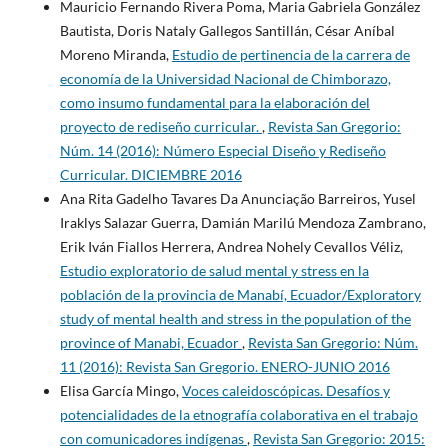
Mauricio Fernando Rivera Poma, Maria Gabriela González
Bautista, Doris Nataly Gallegos Santillán, César Aníbal
Moreno Miranda,
Estudio de pertinencia de la carrera de
economía de la Universidad Nacional de Chimborazo,
como insumo fundamental para la elaboración del
proyecto de rediseño curricular.
,
Revista San Gregorio:
Núm. 14 (2016): Número Especial Diseño y Rediseño
Curricular. DICIEMBRE 2016
Ana Rita Gadelho Tavares Da Anunciação Barreiros, Yusel
Iraklys Salazar Guerra, Damián Marilú Mendoza Zambrano,
Erik Iván Fiallos Herrera, Andrea Nohely Cevallos Véliz,
Estudio exploratorio de salud mental y stress en la
población de la provincia de Manabí, Ecuador/Exploratory
study of mental health and stress in the population of the
province of Manabi, Ecuador
,
Revista San Gregorio: Núm.
11 (2016): Revista San Gregorio. ENERO-JUNIO 2016
Elisa García Mingo,
Voces caleidoscópicas. Desafíos y
potencialidades de la etnografía colaborativa en el trabajo
con comunicadores indígenas
,
Revista San Gregorio: 2015: