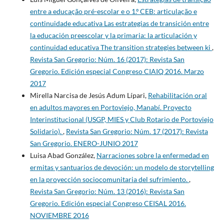
entre a educação pré-escolar e o 1.º CEB: articulação e
continuidade educativa Las estrategias de transición entre
la educación preescolar y la primaria: la articulación y
continuidad educativa The transition strategies between ki
,
Revista San Gregorio: Núm. 16 (2017): Revista San
Gregorio. Edición especial Congreso CIAIQ 2016. Marzo
2017
Mirella Narcisa de Jesús Adum Lípari,
Rehabilitación oral
en adultos mayores en Portoviejo, Manabí. Proyecto
Interinstitucional (USGP, MIES y Club Rotario de Portoviejo
Solidario).
,
Revista San Gregorio: Núm. 17 (2017): Revista
San Gregorio. ENERO-JUNIO 2017
Luisa Abad González,
Narraciones sobre la enfermedad en
ermitas y santuarios de devoción: un modelo de storytelling
en la proyección sociocomunitaria del sufrimiento.
,
Revista San Gregorio: Núm. 13 (2016): Revista San
Gregorio. Edición especial Congreso CEISAL 2016.
NOVIEMBRE 2016