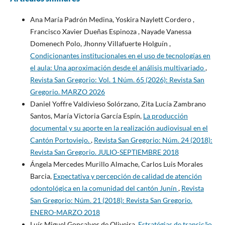
Ana María Padrón Medina, Yoskira Naylett Cordero ,
Francisco Xavier Dueñas Espinoza , Nayade Vanessa
Domenech Polo, Jhonny Villafuerte Holguín ,
Condicionantes institucionales en el uso de tecnologías en
el aula: Una aproximación desde el análisis multivariado
,
Revista San Gregorio: Vol. 1 Núm. 65 (2026): Revista San
Gregorio. MARZO 2026
Daniel Yoffre Valdivieso Solórzano, Zita Lucía Zambrano
Santos, María Victoria García Espín,
La producción
documental y su aporte en la realización audiovisual en el
Cantón Portoviejo.
,
Revista San Gregorio: Núm. 24 (2018):
Revista San Gregorio. JULIO-SEPTIEMBRE 2018
Ángela Mercedes Murillo Almache, Carlos Luis Morales
Barcia,
Expectativa y percepción de calidad de atención
odontológica en la comunidad del cantón Junín
,
Revista
San Gregorio: Núm. 21 (2018): Revista San Gregorio.
ENERO-MARZO 2018
Luís Miguel Gonçalves de Oliveira,
Estratégias de transição