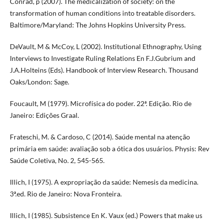
Conrad, p (2007). The medicalization of society: on the
transformation of human conditions into treatable disorders.
Baltimore/Maryland: The Johns Hopkins University Press.
DeVault, M & McCoy, L (2002). Institutional Ethnography, Using
Interviews to Investigate Ruling Relations En F.J.Gubrium and
J.A.Holteins (Eds). Handbook of Interview Research. Thousand
Oaks/London: Sage.
Foucault, M (1979). Microfísica do poder. 22ª. Edição. Rio de
Janeiro: Edições Graal.
Frateschi, M. & Cardoso, C (2014). Saúde mental na atenção
primária em saúde: avaliação sob a ótica dos usuários. Physis: Rev
Saúde Coletiva, No. 2, 545-565.
Illich, I (1975). A expropriação da saúde: Nemesis da medicina.
3ª.ed. Rio de Janeiro: Nova Fronteira.
Illich, I (1985). Subsistence En K. Vaux (ed.) Powers that make us