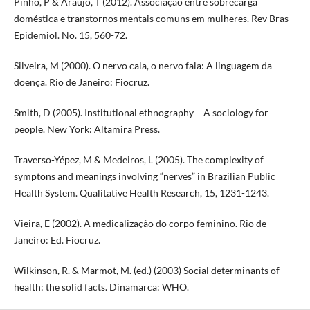
Pinho, P & Araújo, T (2012). Associação entre sobrecarga
doméstica e transtornos mentais comuns em mulheres. Rev Bras
Epidemiol. No. 15, 560-72.
Silveira, M (2000). O nervo cala, o nervo fala: A linguagem da
doença. Rio de Janeiro: Fiocruz.
Smith, D (2005). Institutional ethnography – A sociology for
people. New York: Altamira Press.
Traverso-Yépez, M & Medeiros, L (2005). The complexity of
symptons and meanings involving “nerves” in Brazilian Public
Health System. Qualitative Health Research, 15, 1231-1243.
Vieira, E (2002). A medicalização do corpo feminino. Rio de
Janeiro: Ed. Fiocruz.
Wilkinson, R. & Marmot, M. (ed.) (2003) Social determinants of
health: the solid facts. Dinamarca: WHO.