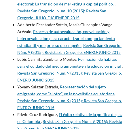
electoral: La transición de marketing a capital político.
,
Revista San Gregorio: Núm. 10 (2015): Revista San
Gregorio. JULIO-DICIEMBRE 2015
Adalberto Fernández Sotelo, María Giuseppina Vanga
Arévalo,
Proceso de autoevaluación, coevaluación y
heteroevaluación para caracterizar el comportamiento
estudiantil y mejorar su desempeño
,
Revista San Gregorio:
Núm. 9 (2015): Revista San Gregorio. ENERO-JUNIO 2015
Lubis Carmita Zambrano Montes,
Formación de hábitos
para el cuidado del medio ambiente en la educación inicial
,
Revista San Gregorio: Núm. 9 (2015): Revista San Gregorio.
ENERO-JUNIO 2015
Yovany Salazar Estrada,
Representación del sujeto
emigrante, como "el otro", en la novelística ecuatoriana
,
Revista San Gregorio: Núm. 9 (2015): Revista San Gregorio.
ENERO-JUNIO 2015
Edwin Cruz Rodríguez,
El éxito relativo de la política de paz
en Colombia
,
Revista San Gregorio: Núm. 9 (2015): Revista
San Gregorio. ENERO-JUNIO 2015