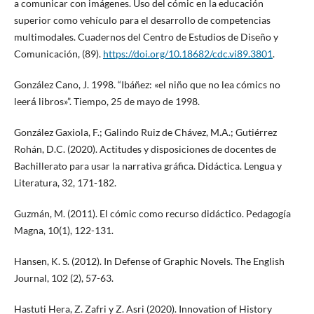
a comunicar con imágenes. Uso del cómic en la educación
superior como vehículo para el desarrollo de competencias
multimodales. Cuadernos del Centro de Estudios de Diseño y
Comunicación, (89).
https://doi.org/10.18682/cdc.vi89.3801
.
González Cano, J. 1998. “Ibáñez: «el niño que no lea cómics no
leerá́ libros»”. Tiempo, 25 de mayo de 1998.
González Gaxiola, F.; Galindo Ruiz de Chávez, M.A.; Gutiérrez
Rohán, D.C. (2020). Actitudes y disposiciones de docentes de
Bachillerato para usar la narrativa gráfica. Didáctica. Lengua y
Literatura, 32, 171-182.
Guzmán, M. (2011). El cómic como recurso didáctico. Pedagogía
Magna, 10(1), 122-131.
Hansen, K. S. (2012). In Defense of Graphic Novels. The English
Journal, 102 (2), 57-63.
Hastuti Hera, Z. Zafri y Z. Asri (2020). Innovation of History