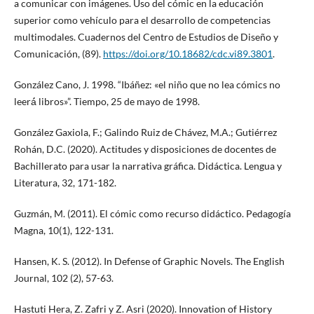
a comunicar con imágenes. Uso del cómic en la educación
superior como vehículo para el desarrollo de competencias
multimodales. Cuadernos del Centro de Estudios de Diseño y
Comunicación, (89).
https://doi.org/10.18682/cdc.vi89.3801
.
González Cano, J. 1998. “Ibáñez: «el niño que no lea cómics no
leerá́ libros»”. Tiempo, 25 de mayo de 1998.
González Gaxiola, F.; Galindo Ruiz de Chávez, M.A.; Gutiérrez
Rohán, D.C. (2020). Actitudes y disposiciones de docentes de
Bachillerato para usar la narrativa gráfica. Didáctica. Lengua y
Literatura, 32, 171-182.
Guzmán, M. (2011). El cómic como recurso didáctico. Pedagogía
Magna, 10(1), 122-131.
Hansen, K. S. (2012). In Defense of Graphic Novels. The English
Journal, 102 (2), 57-63.
Hastuti Hera, Z. Zafri y Z. Asri (2020). Innovation of History