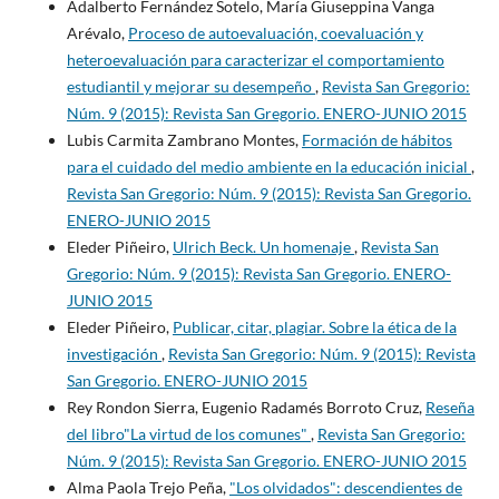
Adalberto Fernández Sotelo, María Giuseppina Vanga
Arévalo,
Proceso de autoevaluación, coevaluación y
heteroevaluación para caracterizar el comportamiento
estudiantil y mejorar su desempeño
,
Revista San Gregorio:
Núm. 9 (2015): Revista San Gregorio. ENERO-JUNIO 2015
Lubis Carmita Zambrano Montes,
Formación de hábitos
para el cuidado del medio ambiente en la educación inicial
,
Revista San Gregorio: Núm. 9 (2015): Revista San Gregorio.
ENERO-JUNIO 2015
Eleder Piñeiro,
Ulrich Beck. Un homenaje
,
Revista San
Gregorio: Núm. 9 (2015): Revista San Gregorio. ENERO-
JUNIO 2015
Eleder Piñeiro,
Publicar, citar, plagiar. Sobre la ética de la
investigación
,
Revista San Gregorio: Núm. 9 (2015): Revista
San Gregorio. ENERO-JUNIO 2015
Rey Rondon Sierra, Eugenio Radamés Borroto Cruz,
Reseña
del libro"La virtud de los comunes"
,
Revista San Gregorio:
Núm. 9 (2015): Revista San Gregorio. ENERO-JUNIO 2015
Alma Paola Trejo Peña,
"Los olvidados": descendientes de