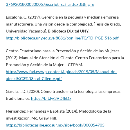
37692018000300057&script=sci_arttext&tlng=e
Escalona, C. (2019). Gerencia en la pequeña y mediana empresa
manufacturera. Una visión desde la complejidad. [Tesis de grado,
Universidad Yacambú]. Biblioteca Digital UNY.
http://biblioteca.uny.edu.ve:8081/bonline/TG/TD_PGE_516.pdf
Centro Ecuatoriano para la Prevención y Acción de las Mujeres
(2013). Manual de Atención al Cliente. Centro Ecuatoriano para la
Promoción y Acción de la Mujer – CEPAM.
https://www.fad.es/wp-content/uploads/2019/05/Manual-de-
atenci%C3%B3n-al-Cliente.pdf
García, I. D. (2020). Cómo transforma la tecnología las empresas
tradicionales.
https://bit.ly/3VDfkDx
Hernández, Fernández y Baptista (2014). Metodología de la
investigación. Mc. Graw Hill.
https://bibliotecasibe.ecosur.mx/sibe/book/000054705