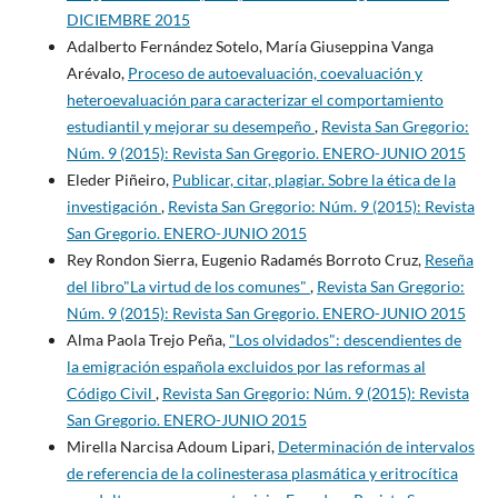
DICIEMBRE 2015
Adalberto Fernández Sotelo, María Giuseppina Vanga
Arévalo,
Proceso de autoevaluación, coevaluación y
heteroevaluación para caracterizar el comportamiento
estudiantil y mejorar su desempeño
,
Revista San Gregorio:
Núm. 9 (2015): Revista San Gregorio. ENERO-JUNIO 2015
Eleder Piñeiro,
Publicar, citar, plagiar. Sobre la ética de la
investigación
,
Revista San Gregorio: Núm. 9 (2015): Revista
San Gregorio. ENERO-JUNIO 2015
Rey Rondon Sierra, Eugenio Radamés Borroto Cruz,
Reseña
del libro"La virtud de los comunes"
,
Revista San Gregorio:
Núm. 9 (2015): Revista San Gregorio. ENERO-JUNIO 2015
Alma Paola Trejo Peña,
"Los olvidados": descendientes de
la emigración española excluidos por las reformas al
Código Civil
,
Revista San Gregorio: Núm. 9 (2015): Revista
San Gregorio. ENERO-JUNIO 2015
Mirella Narcisa Adoum Lipari,
Determinación de intervalos
de referencia de la colinesterasa plasmática y eritrocítica