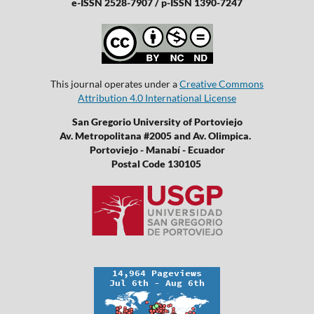
e-ISSN 2528-7907 / p-ISSN 1390-7247
This journal operates under a
Creative Commons
Attribution 4.0 International License
San Gregorio University of Portoviejo
Av. Metropolitana #2005 and Av. Olimpica.
Portoviejo - Manabí - Ecuador
Postal Code 130105