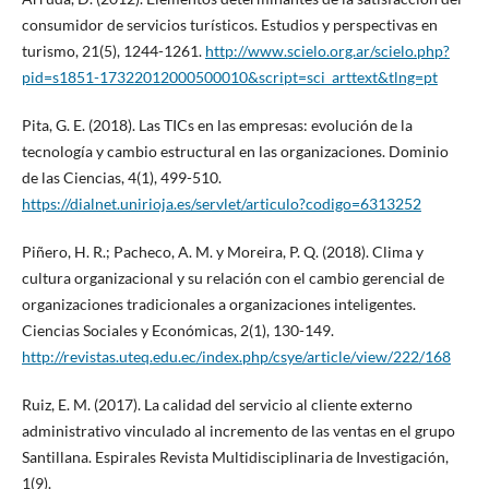
consumidor de servicios turísticos. Estudios y perspectivas en
turismo, 21(5), 1244-1261.
http://www.scielo.org.ar/scielo.php?
pid=s1851-17322012000500010&script=sci_arttext&tlng=pt
Pita, G. E. (2018). Las TICs en las empresas: evolución de la
tecnología y cambio estructural en las organizaciones. Dominio
de las Ciencias, 4(1), 499-510.
https://dialnet.unirioja.es/servlet/articulo?codigo=6313252
Piñero, H. R.; Pacheco, A. M. y Moreira, P. Q. (2018). Clima y
cultura organizacional y su relación con el cambio gerencial de
organizaciones tradicionales a organizaciones inteligentes.
Ciencias Sociales y Económicas, 2(1), 130-149.
http://revistas.uteq.edu.ec/index.php/csye/article/view/222/168
Ruiz, E. M. (2017). La calidad del servicio al cliente externo
administrativo vinculado al incremento de las ventas en el grupo
Santillana. Espirales Revista Multidisciplinaria de Investigación,
1(9).