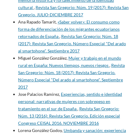
memoria histórica y fortalecimiento de la identidad
cultural
,
Revista San Gregorio: Núm. 19 (2017): Revista San
Gregorio. JULIO-DICIEMBRE 2017
Ana Rapado Tamarit,
«Saber volver»: El consumo como
forma de diferenciación de los migrantes ecuatorianos
retornados de España
,
Revista San Gregorio: Núm. 18
(2017): Revista San Gregorio. Número Especial "Del arado
al smartphone". Septiembre 2017
Miguel González González,
Mujer y trabajo en el mundo
rural en España: Nuevos tiempos, nuevos riesgos
,
Revista
San Gregorio: Núm. 18 (2017): Revista San Gregorio.
Número Especial "Del arado al smartphone". Septiembre
2017
Jose Palacios Ramirez,
Experiencias, sentido e identidad
personal: narrativas de mujeres con sobrepeso en
tratamiento en el sur de España
,
Revista San Gregorio:
Núm. 13 (2016): Revista San Gregorio. Edición especial
Congreso CEISAL 2016. NOVIEMBRE 2016
Lorena González Godoy,
Umbanda y sanación: experiencia