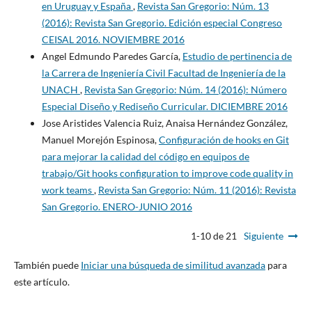
en Uruguay y España
,
Revista San Gregorio: Núm. 13
(2016): Revista San Gregorio. Edición especial Congreso
CEISAL 2016. NOVIEMBRE 2016
Angel Edmundo Paredes García,
Estudio de pertinencia de
la Carrera de Ingeniería Civil Facultad de Ingeniería de la
UNACH
,
Revista San Gregorio: Núm. 14 (2016): Número
Especial Diseño y Rediseño Curricular. DICIEMBRE 2016
Jose Aristides Valencia Ruiz, Anaisa Hernández González,
Manuel Morejón Espinosa,
Configuración de hooks en Git
para mejorar la calidad del código en equipos de
trabajo/Git hooks configuration to improve code quality in
work teams
,
Revista San Gregorio: Núm. 11 (2016): Revista
San Gregorio. ENERO-JUNIO 2016
1-10 de 21
Siguiente
También puede
Iniciar una búsqueda de similitud avanzada
para
este artículo.