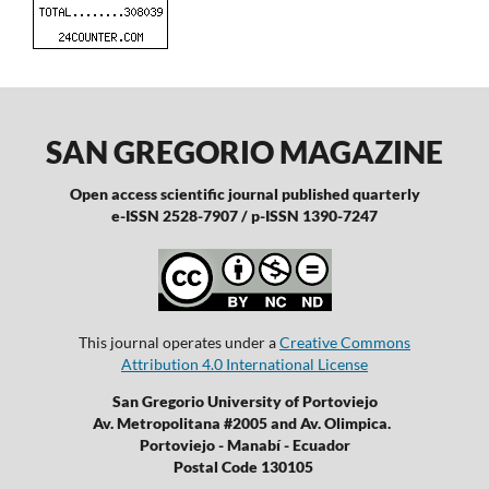
SAN GREGORIO MAGAZINE
Open access scientific journal published quarterly
e-ISSN 2528-7907 / p-ISSN 1390-7247
This journal operates under a
Creative Commons
Attribution 4.0 International License
San Gregorio University of Portoviejo
Av. Metropolitana #2005 and Av. Olimpica.
Portoviejo - Manabí - Ecuador
Postal Code 130105