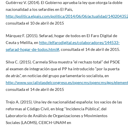
Gutiérrez V. (2014). El Gobierno aprueba la ley que otorga la doble
nacionalidad a los sefardíes en El País,
http://politica.elpais.com/politica/2014/06/06/actualidad/1402043
consultada el 10 de abril de 2015
Márquez F. (2015). Sefarad, hogar de todos en El Faro Digital de
Ceuta y Melilla, en
http://elfarodigital.es/colaboradores/144533-
sefarad-hogar-de-todos.html#
, consultada el 14 de abril de 2015.
Silva C. (2015). Carmela Silva muestra “el rechazo total” del PSOE
al examen de integración que el PP ha introducido “por la puerta
de atrás”, en noticias del grupo parlamentario socialista, en
http://www.socialistasdelcongreso.es/opencms/opencms/gps/element
consultada el 14 de abril de 2015
Trejo A. (2015). Una ley de nacionalidad española: los vacíos de las
reformas al Código Civil, en blog "Incidencia Pública", del
Laboratorio de Análisis de Organizaciones y Movimientos
Sociales (LAOMS), CEIICH-UNAM en