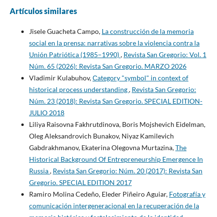
Artículos similares
Jisele Guacheta Campo,
La construcción de la memoria
social en la prensa: narrativas sobre la violencia contra la
Unión Patriótica (1985–1990)
,
Revista San Gregorio: Vol. 1
Núm. 65 (2026): Revista San Gregorio. MARZO 2026
Vladimir Kulabuhov,
Сategory "symbol" in context of
historical process understanding
,
Revista San Gregorio:
Núm. 23 (2018): Revista San Gregorio. SPECIAL EDITION-
JULIO 2018
Liliya Raisovna Fakhrutdinova, Boris Mojshevich Eidelman,
Oleg Aleksandrovich Bunakov, Niyaz Kamilevich
Gabdrakhmanov, Ekaterina Olegovna Murtazina,
The
Historical Background Of Entrepreneurship Emergence In
Russia
,
Revista San Gregorio: Núm. 20 (2017): Revista San
Gregorio. SPECIAL EDITION 2017
Ramiro Molina Cedeño, Eleder Piñeiro Aguiar,
Fotografía y
comunicación intergeneracional en la recuperación de la