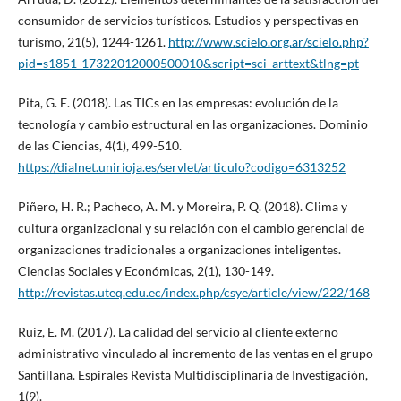
consumidor de servicios turísticos. Estudios y perspectivas en
turismo, 21(5), 1244-1261.
http://www.scielo.org.ar/scielo.php?
pid=s1851-17322012000500010&script=sci_arttext&tlng=pt
Pita, G. E. (2018). Las TICs en las empresas: evolución de la
tecnología y cambio estructural en las organizaciones. Dominio
de las Ciencias, 4(1), 499-510.
https://dialnet.unirioja.es/servlet/articulo?codigo=6313252
Piñero, H. R.; Pacheco, A. M. y Moreira, P. Q. (2018). Clima y
cultura organizacional y su relación con el cambio gerencial de
organizaciones tradicionales a organizaciones inteligentes.
Ciencias Sociales y Económicas, 2(1), 130-149.
http://revistas.uteq.edu.ec/index.php/csye/article/view/222/168
Ruiz, E. M. (2017). La calidad del servicio al cliente externo
administrativo vinculado al incremento de las ventas en el grupo
Santillana. Espirales Revista Multidisciplinaria de Investigación,
1(9).