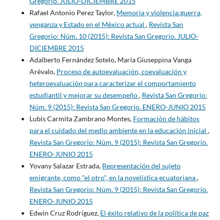
Gregorio. JULIO-DICIEMBRE 2015
Rafael Antonio Perez Taylor,
Memoria y violencia:guerra,
venganza y Estado en el Mèxico actual
,
Revista San
Gregorio: Núm. 10 (2015): Revista San Gregorio. JULIO-
DICIEMBRE 2015
Adalberto Fernández Sotelo, María Giuseppina Vanga
Arévalo,
Proceso de autoevaluación, coevaluación y
heteroevaluación para caracterizar el comportamiento
estudiantil y mejorar su desempeño
,
Revista San Gregorio:
Núm. 9 (2015): Revista San Gregorio. ENERO-JUNIO 2015
Lubis Carmita Zambrano Montes,
Formación de hábitos
para el cuidado del medio ambiente en la educación inicial
,
Revista San Gregorio: Núm. 9 (2015): Revista San Gregorio.
ENERO-JUNIO 2015
Yovany Salazar Estrada,
Representación del sujeto
emigrante, como "el otro", en la novelística ecuatoriana
,
Revista San Gregorio: Núm. 9 (2015): Revista San Gregorio.
ENERO-JUNIO 2015
Edwin Cruz Rodríguez,
El éxito relativo de la política de paz