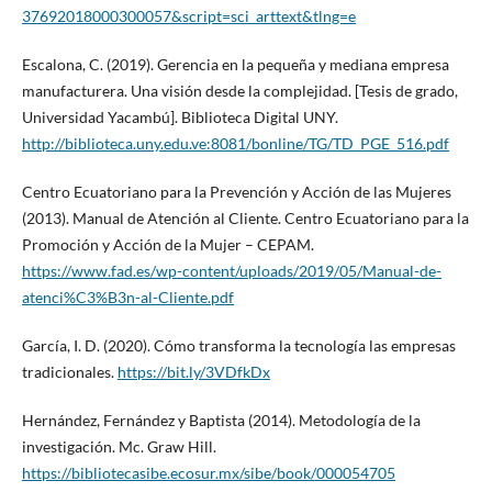
37692018000300057&script=sci_arttext&tlng=e
Escalona, C. (2019). Gerencia en la pequeña y mediana empresa
manufacturera. Una visión desde la complejidad. [Tesis de grado,
Universidad Yacambú]. Biblioteca Digital UNY.
http://biblioteca.uny.edu.ve:8081/bonline/TG/TD_PGE_516.pdf
Centro Ecuatoriano para la Prevención y Acción de las Mujeres
(2013). Manual de Atención al Cliente. Centro Ecuatoriano para la
Promoción y Acción de la Mujer – CEPAM.
https://www.fad.es/wp-content/uploads/2019/05/Manual-de-
atenci%C3%B3n-al-Cliente.pdf
García, I. D. (2020). Cómo transforma la tecnología las empresas
tradicionales.
https://bit.ly/3VDfkDx
Hernández, Fernández y Baptista (2014). Metodología de la
investigación. Mc. Graw Hill.
https://bibliotecasibe.ecosur.mx/sibe/book/000054705