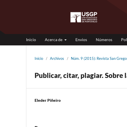
Inicio
Acerca de
Envios
Números
Pol
Inicio
/
Archivos
/
Núm. 9 (2015): Revista San Gre
Publicar, citar, plagiar. Sobre 
Eleder Piñeiro