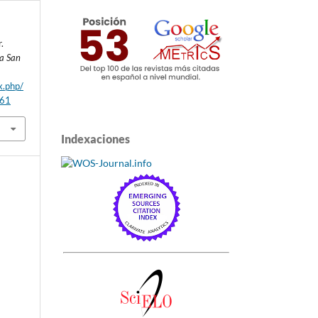
.
ta San
x.php/
/61
Indexaciones