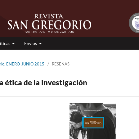
íticas
Envios
gorio. ENERO-JUNIO 2015
/
RESEÑAS
la ética de la investigación