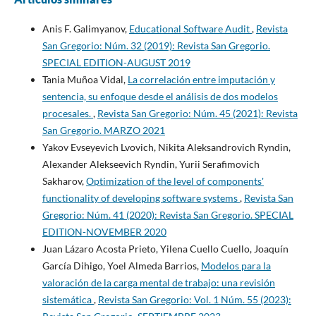
Anis F. Galimyanov,
Educational Software Audit
,
Revista
San Gregorio: Núm. 32 (2019): Revista San Gregorio.
SPECIAL EDITION-AUGUST 2019
Tania Muñoa Vidal,
La correlación entre imputación y
sentencia, su enfoque desde el análisis de dos modelos
procesales.
,
Revista San Gregorio: Núm. 45 (2021): Revista
San Gregorio. MARZO 2021
Yakov Evseyevich Lvovich, Nikita Aleksandrovich Ryndin,
Alexander Alekseevich Ryndin, Yurii Serafimovich
Sakharov,
Optimization of the level of components'
functionality of developing software systems
,
Revista San
Gregorio: Núm. 41 (2020): Revista San Gregorio. SPECIAL
EDITION-NOVEMBER 2020
Juan Lázaro Acosta Prieto, Yilena Cuello Cuello, Joaquín
García Dihigo, Yoel Almeda Barrios,
Modelos para la
valoración de la carga mental de trabajo: una revisión
sistemática
,
Revista San Gregorio: Vol. 1 Núm. 55 (2023):