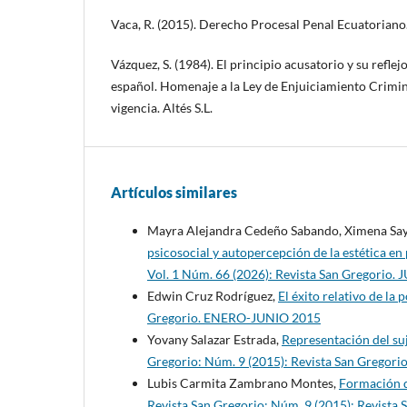
Vaca, R. (2015). Derecho Procesal Penal Ecuatoriano. 
Vázquez, S. (1984). El principio acusatorio y su reflej
español. Homenaje a la Ley de Enjuiciamiento Crimina
vigencia. Altés S.L.
Artículos similares
Mayra Alejandra Cedeño Sabando, Ximena Sayo
psicosocial y autopercepción de la estética e
Vol. 1 Núm. 66 (2026): Revista San Gregorio.
Edwin Cruz Rodríguez,
El éxito relativo de la
Gregorio. ENERO-JUNIO 2015
Yovany Salazar Estrada,
Representación del suj
Gregorio: Núm. 9 (2015): Revista San Grego
Lubis Carmita Zambrano Montes,
Formación d
Revista San Gregorio: Núm. 9 (2015): Revist