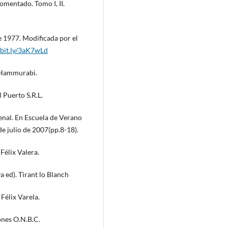
omentado. Tomo I, II.
e 1977. Modificada por el
/bit.ly/3aK7wLd
. Hammurabi.
 Puerto S.R.L.
enal. En Escuela de Verano
 julio de 2007(pp.8-18).
Félix Valera.
 ed). Tirant lo Blanch
Félix Varela.
iones O.N.B.C.