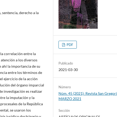
 sentencia, derecho a la
PDF
la correlación entre la
 atención a los diversos
Publicado
 ahí la importancia de su
2021-03-30
encia entre los términos de
el ejercicio de la acción
lución del órgano imparcial
Número
e investigación es realizar
Núm. 45 (2021): Revista San Gregori
ntre la imputación y la
MARZO 2021
 procesales de la República
ntal, se usaron los
Sección
isis jurídico doctrinario y
ARTÍCULOS ORIGINALES