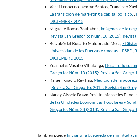
Verni Leonardo Jácome Santos, Francisco Xav
La transición de marketing a capital político.
,
DICIEMBRE 2015
Miguel Alfonso Bouhaben,
Imágenes de la negr
Revista San Gregorio: Núm. 10 (2015): Revis
Betzabé del Rosario Maldonado Mera,
El Sist
Universidad de las Fuerzas Armadas – ESPE
,
R
DICIEMBRE 2015
Yoarnelys Vasallo Villalonga,
Desarrollo suste
Gregorio: Núm. 10 (2015): Revista San Greg
Rafael Ignacio Rey Fau,
Medición de la pobreza
,
Revista San Gregorio: 2015: Revista San Gre
Nancy Gissela Bravo Rosillo, Mercedes Elina 
de las Unidades Económicas Populares y Solidar
Gregorio: Núm. 28 (2018): Revista San Gre
También puede
Iniciar una búsqueda de similitud av