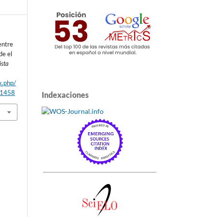
entre
de el
ista
x.php/
/1458
Indexaciones