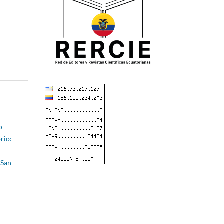
o
rio:
 San