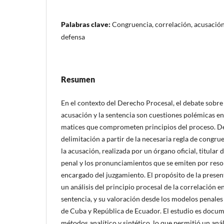
Palabras clave:
Congruencia, correlación, acusación,
defensa
Resumen
En el contexto del Derecho Procesal, el debate sobre 
acusación y la sentencia son cuestiones polémicas en
matices que comprometen principios del proceso. De
delimitación a partir de la necesaria regla de congru
la acusación, realizada por un órgano oficial, titular d
penal y los pronunciamientos que se emiten por reso
encargado del juzgamiento. El propósito de la present
un análisis del principio procesal de la correlación e
sentencia, y su valoración desde los modelos penales
de Cuba y República de Ecuador. El estudio es docume
métodos analítico y sintético, lo que permitió un anál