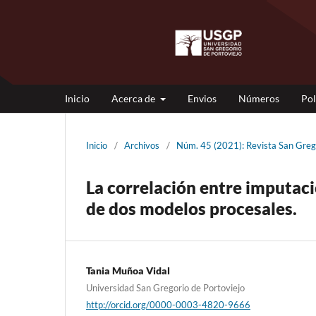
Inicio
Acerca de
Envios
Números
Pol
Inicio
/
Archivos
/
Núm. 45 (2021): Revista San Gr
La correlación entre imputaci
de dos modelos procesales.
Tania Muñoa Vidal
Universidad San Gregorio de Portoviejo
http://orcid.org/0000-0003-4820-9666