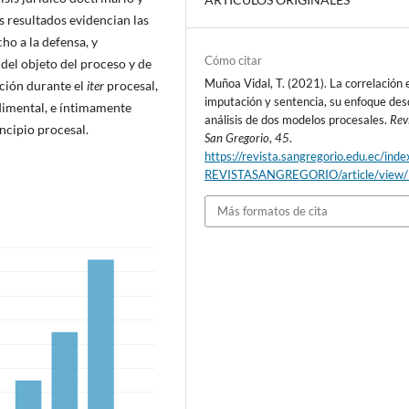
 resultados evidencian las
ho a la defensa, y
Cómo citar
del objeto del proceso y de
Muñoa Vidal, T. (2021). La correlación 
ación durante el
iter
procesal,
imputación y sentencia, su enfoque des
imental, e íntimamente
análisis de dos modelos procesales.
Rev
ncipio procesal.
San Gregorio
,
45
.
https://revista.sangregorio.edu.ec/inde
REVISTASANGREGORIO/article/view
Más formatos de cita