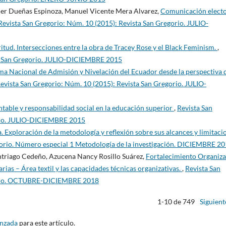
ier Dueñas Espinoza, Manuel Vicente Mera Alvarez,
Comunicación electo
Revista San Gregorio: Núm. 10 (2015): Revista San Gregorio. JULIO-
itud. Intersecciones entre la obra de Tracey Rose y el Black Feminism.
,
ta San Gregorio. JULIO-DICIEMBRE 2015
ema Nacional de Admisión y Nivelación del Ecuador desde la perspectiva d
evista San Gregorio: Núm. 10 (2015): Revista San Gregorio. JULIO-
ntable y responsabilidad social en la educación superior
,
Revista San
orio. JULIO-DICIEMBRE 2015
. Exploración de la metodología y reflexión sobre sus alcances y limitaci
gorio. Número especial 1 Metodología de la investigación. DICIEMBRE 2
Intriago Cedeño, Azucena Nancy Rosillo Suárez,
Fortalecimiento Organiza
ias – Área textil y las capacidades técnicas organizativas.
,
Revista San
gorio. OCTUBRE-DICIEMBRE 2018
1-10 de 749
Siguient
anzada
para este artículo.