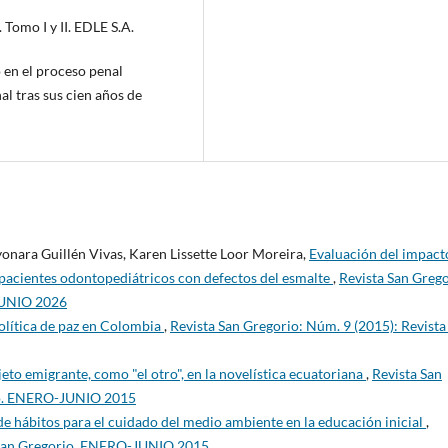
Tomo I y II. EDLE S.A.
o en el proceso penal
l tras sus cien años de
nara Guillén Vivas, Karen Lissette Loor Moreira,
Evaluación del impact
n pacientes odontopediátricos con defectos del esmalte
,
Revista San Grego
 JUNIO 2026
 política de paz en Colombia
,
Revista San Gregorio: Núm. 9 (2015): Revista
eto emigrante, como "el otro", en la novelística ecuatoriana
,
Revista San
rio. ENERO-JUNIO 2015
e hábitos para el cuidado del medio ambiente en la educación inicial
,
a San Gregorio. ENERO-JUNIO 2015