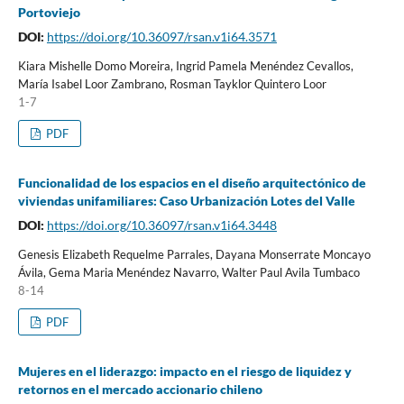
Portoviejo
DOI:
https://doi.org/10.36097/rsan.v1i64.3571
Kiara Mishelle Domo Moreira, Ingrid Pamela Menéndez Cevallos,
María Isabel Loor Zambrano, Rosman Tayklor Quintero Loor
1-7
PDF
Funcionalidad de los espacios en el diseño arquitectónico de
viviendas unifamiliares: Caso Urbanización Lotes del Valle
DOI:
https://doi.org/10.36097/rsan.v1i64.3448
Genesis Elizabeth Requelme Parrales, Dayana Monserrate Moncayo
Ávila, Gema Maria Menéndez Navarro, Walter Paul Avila Tumbaco
8-14
PDF
Mujeres en el liderazgo: impacto en el riesgo de liquidez y
retornos en el mercado accionario chileno