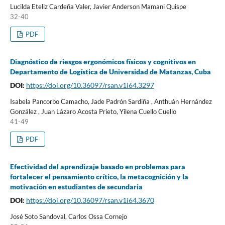
Lucilda Eteliz Cardeña Valer, Javier Anderson Mamani Quispe
32-40
PDF
Diagnóstico de riesgos ergonómicos físicos y cognitivos en
Departamento de Logística de Universidad de Matanzas, Cuba
DOI:
https://doi.org/10.36097/rsan.v1i64.3297
Isabela Pancorbo Camacho, Jade Padrón Sardiña , Anthuán Hernández
González , Juan Lázaro Acosta Prieto, Yilena Cuello Cuello
41-49
PDF
Efectividad del aprendizaje basado en problemas para
fortalecer el pensamiento crítico, la metacognición y la
motivación en estudiantes de secundaria
DOI:
https://doi.org/10.36097/rsan.v1i64.3670
José Soto Sandoval, Carlos Ossa Cornejo