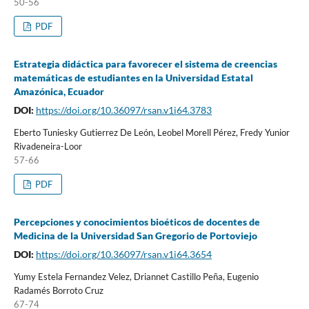
50-56
PDF
Estrategia didáctica para favorecer el sistema de creencias
matemáticas de estudiantes en la Universidad Estatal
Amazónica, Ecuador
DOI:
https://doi.org/10.36097/rsan.v1i64.3783
Eberto Tuniesky Gutierrez De León, Leobel Morell Pérez, Fredy Yunior
Rivadeneira-Loor
57-66
PDF
Percepciones y conocimientos bioéticos de docentes de
Medicina de la Universidad San Gregorio de Portoviejo
DOI:
https://doi.org/10.36097/rsan.v1i64.3654
Yumy Estela Fernandez Velez, Driannet Castillo Peña, Eugenio
Radamés Borroto Cruz
67-74