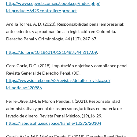
http://www.cepweb.com.ec/ebookcep/index.php?
id_product=642&controller=product
Ardila Torres, A. D. (2023). Responsabilidad penal empresarial:
antecedentes y aproximación a la legislación en Colombia.
Derecho Penal y Criminología, 44 (117), 247-67.
https://doi.org/10.18601/01210483.v44n117.09
.
Caro Coria, D.C. (2018). Imputación objetiva y compliance penal.
Revista General de Derecho Penal, (30).
https://www.iustel.com/v2/revistas/detalle_revista.asp?
id_noticia=420986
Ferré Olivé, J.M. & Moron Pendás, I. (2021). Responsabilidad
administrativa y penal de las personas jurídicas en materia de
lavado de dinero. Revista Penal México, (19),16-29.
https://rabida.uhu.es/dspace/handle/10272/20104
García Arán, M & Muñoz Conde, F. (2019). Derecho Penal Parte