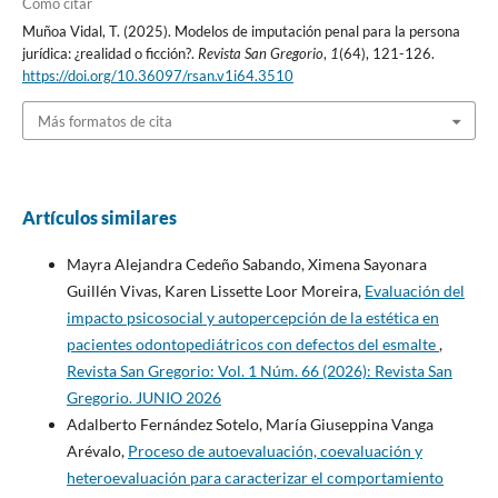
Cómo citar
Muñoa Vidal, T. (2025). Modelos de imputación penal para la persona
jurídica: ¿realidad o ficción?.
Revista San Gregorio
,
1
(64), 121-126.
https://doi.org/10.36097/rsan.v1i64.3510
Más formatos de cita
Artículos similares
Mayra Alejandra Cedeño Sabando, Ximena Sayonara
Guillén Vivas, Karen Lissette Loor Moreira,
Evaluación del
impacto psicosocial y autopercepción de la estética en
pacientes odontopediátricos con defectos del esmalte
,
Revista San Gregorio: Vol. 1 Núm. 66 (2026): Revista San
Gregorio. JUNIO 2026
Adalberto Fernández Sotelo, María Giuseppina Vanga
Arévalo,
Proceso de autoevaluación, coevaluación y
heteroevaluación para caracterizar el comportamiento