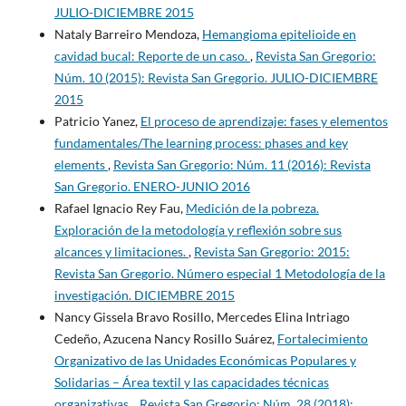
JULIO-DICIEMBRE 2015
Nataly Barreiro Mendoza,
Hemangioma epitelioide en
cavidad bucal: Reporte de un caso.
,
Revista San Gregorio:
Núm. 10 (2015): Revista San Gregorio. JULIO-DICIEMBRE
2015
Patricio Yanez,
El proceso de aprendizaje: fases y elementos
fundamentales/The learning process: phases and key
elements
,
Revista San Gregorio: Núm. 11 (2016): Revista
San Gregorio. ENERO-JUNIO 2016
Rafael Ignacio Rey Fau,
Medición de la pobreza.
Exploración de la metodología y reflexión sobre sus
alcances y limitaciones.
,
Revista San Gregorio: 2015:
Revista San Gregorio. Número especial 1 Metodología de la
investigación. DICIEMBRE 2015
Nancy Gissela Bravo Rosillo, Mercedes Elina Intriago
Cedeño, Azucena Nancy Rosillo Suárez,
Fortalecimiento
Organizativo de las Unidades Económicas Populares y
Solidarias – Área textil y las capacidades técnicas
organizativas.
,
Revista San Gregorio: Núm. 28 (2018):