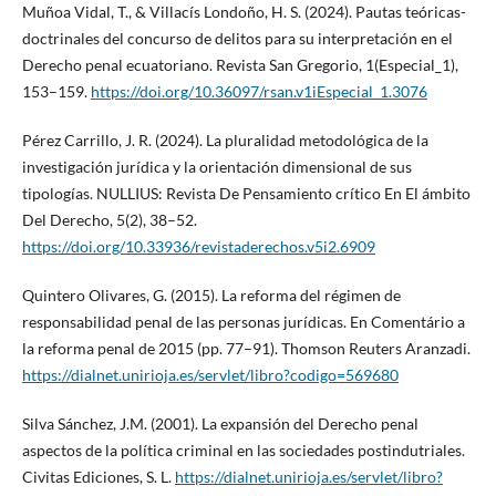
Muñoa Vidal, T., & Villacís Londoño, H. S. (2024). Pautas teóricas-
doctrinales del concurso de delitos para su interpretación en el
Derecho penal ecuatoriano. Revista San Gregorio, 1(Especial_1),
153–159.
https://doi.org/10.36097/rsan.v1iEspecial_1.3076
Pérez Carrillo, J. R. (2024). La pluralidad metodológica de la
investigación jurídica y la orientación dimensional de sus
tipologías. NULLIUS: Revista De Pensamiento crítico En El ámbito
Del Derecho, 5(2), 38–52.
https://doi.org/10.33936/revistaderechos.v5i2.6909
Quintero Olivares, G. (2015). La reforma del régimen de
responsabilidad penal de las personas jurídicas. En Comentário a
la reforma penal de 2015 (pp. 77–91). Thomson Reuters Aranzadi.
https://dialnet.unirioja.es/servlet/libro?codigo=569680
Silva Sánchez, J.M. (2001). La expansión del Derecho penal
aspectos de la política criminal en las sociedades postindutriales.
Civitas Ediciones, S. L.
https://dialnet.unirioja.es/servlet/libro?