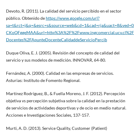
Devoto, R. (2011). La calidad del servicio percibido en el sector
público. Obtenido de
https://www.google.com/url?
sa=t&rct=j&q=&esrc=s&source=web&cd=1&cad=rja&uact=8&ve
CKoQFggeMAA&url=http%3A%2F%2Fwww.ingcomercial.ucv.cl%2Fsi
Docentes%2FApunteDocenteCalidaddeServicioPercib
Duque Oliva, E. J. (2005). Revisión del concepto de calidad del
servicio y sus modelos de medición. INNOVAR, 64-80.
Fernández, A. (2000). Calidad en las empresas de servicios.
Asturias: Instituto de Fomento Regional.
Martínez Rodríguez, B., & Fuella Moreno, J. F. (2012). Percepción
objetiva vs percepción subjetiva sobre la calidad en la prestación
de servicios de actividades deportivas y de ocio en medio natural.
Acciones e Investigaciones Sociales, 137-157.
Murti, A. D. (2013). Service Quality, Customer (Patient)