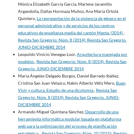
Mónica Elizabeth García García, Marlene Jaramillo
Argandoña, Dallas Hormaza Muñoz, Ana María Ortolá
Quintero,
La representación de la violencia de género en el
personal administrativo y de servicios de los centros
educativos de enseñanza media del cantón Manta. (2014)
,
Revista San Gregorio: Núm. 8 (2014): Revista San Gregorio.
JUNIO-DICIEMBRE 2014
Leopoldo Vinicio Venegas Loor,
Arquitectura manejada por
modelos
,
Revista San Gregorio: Núm. 8 (2014): Revista San
Gregorio. JUNIO-DICIEMBRE 2014
María Ángeles Delgado Burgos, Daniel Barredo Ibáñez,
Cristina San Juan Velazco, Nakin Alberto Véliz Mero,
Buen
Vivir y cultura. Estudio de una dicotomía
,
Revista San
Gregorio: Núm. 8 (2014): Revista San Gregorio. JUNIO-
DICIEMBRE 2014
Armando Miguel Quintana Sánchez,
Desarrollo de una
herramienta informática modular basada en plataforma
web para la optimización del proceso de planificación
estratégica.
,
Revista San Gregorio: Núm. 10 (2015): Revista