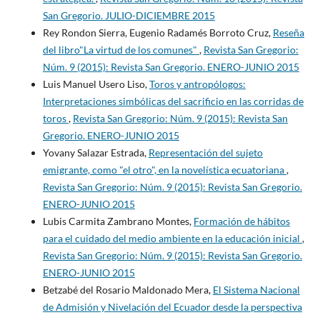
San Gregorio. JULIO-DICIEMBRE 2015
Rey Rondon Sierra, Eugenio Radamés Borroto Cruz,
Reseña
del libro"La virtud de los comunes"
,
Revista San Gregorio:
Núm. 9 (2015): Revista San Gregorio. ENERO-JUNIO 2015
Luis Manuel Usero Liso,
Toros y antropólogos:
Interpretaciones simbólicas del sacrificio en las corridas de
toros
,
Revista San Gregorio: Núm. 9 (2015): Revista San
Gregorio. ENERO-JUNIO 2015
Yovany Salazar Estrada,
Representación del sujeto
emigrante, como "el otro", en la novelística ecuatoriana
,
Revista San Gregorio: Núm. 9 (2015): Revista San Gregorio.
ENERO-JUNIO 2015
Lubis Carmita Zambrano Montes,
Formación de hábitos
para el cuidado del medio ambiente en la educación inicial
,
Revista San Gregorio: Núm. 9 (2015): Revista San Gregorio.
ENERO-JUNIO 2015
Betzabé del Rosario Maldonado Mera,
El Sistema Nacional
de Admisión y Nivelación del Ecuador desde la perspectiva