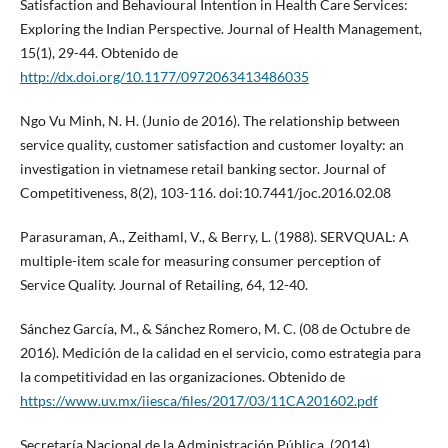
Satisfaction and Behavioural Intention in Health Care Services:
Exploring the Indian Perspective. Journal of Health Management,
15(1), 29-44. Obtenido de
http://dx.doi.org/10.1177/0972063413486035
Ngo Vu Minh, N. H. (Junio de 2016). The relationship between
service quality, customer satisfaction and customer loyalty: an
investigation in vietnamese retail banking sector. Journal of
Competitiveness, 8(2), 103-116. doi:10.7441/joc.2016.02.08
Parasuraman, A., Zeithaml, V., & Berry, L. (1988). SERVQUAL: A
multiple-item scale for measuring consumer perception of
Service Quality. Journal of Retailing, 64, 12-40.
Sánchez García, M., & Sánchez Romero, M. C. (08 de Octubre de
2016). Medición de la calidad en el servicio, como estrategia para
la competitividad en las organizaciones. Obtenido de
https://www.uv.mx/iiesca/files/2017/03/11CA201602.pdf
Secretaría Nacional de la Administración Pública. (2014).