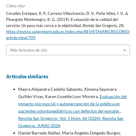
Cómo citar
Cevallos Enríquez, R. P., Carreno Villavicencio, D. V., Peña Vélez, I. V., &
Pinargote Montenegro, K. G. (2019). Evaluación de la calidad del
servicio: Un paso más cerca a la objetividad.
Revista San Gregorio
,
28
.
https://revista.sangregorio.edu.ec/index.php/REVISTASANGREGORIO/
article/view/709
Más formatos de cita
Artículos similares
Mayra Alejandra Cedeño Sabando, Ximena Sayonara
Guillén Vivas, Karen Lissette Loor Moreira,
Evaluación del
impacto psicosocial y autopercepción de la estética en
pacientes odontopediátricos con defectos del esmalte
,
Revista San Gregorio: Vol. 1 Núm. 66 (2026): Revista San
Gregorio. JUNIO 2026
Daniel Barredo Ibáñez, María Ángeles Delgado Burgos,