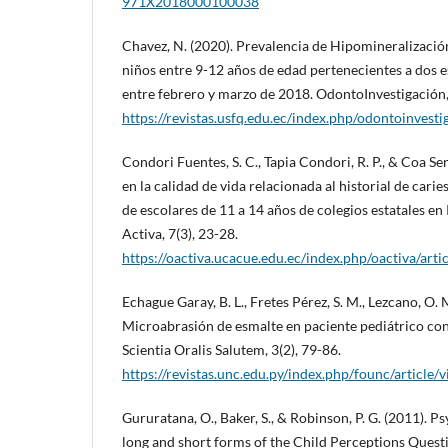
971X2018000100038
Chavez, N. (2020). Prevalencia de Hipomineralizació
niños entre 9-12 años de edad pertenecientes a dos e
entre febrero y marzo de 2018. OdontoInvestigación, 
https://revistas.usfq.edu.ec/index.php/odontoinvest
Condori Fuentes, S. C., Tapia Condori, R. P., & Coa Se
en la calidad de vida relacionada al historial de cari
de escolares de 11 a 14 años de colegios estatales e
Activa, 7(3), 23-28.
https://oactiva.ucacue.edu.ec/index.php/oactiva/arti
Echague Garay, B. L., Fretes Pérez, S. M., Lezcano, O. M
Microabrasión de esmalte en paciente pediátrico con 
Scientia Oralis Salutem, 3(2), 79-86.
https://revistas.unc.edu.py/index.php/founc/article
Gururatana, O., Baker, S., & Robinson, P. G. (2011). 
long and short forms of the Child Perceptions Quest