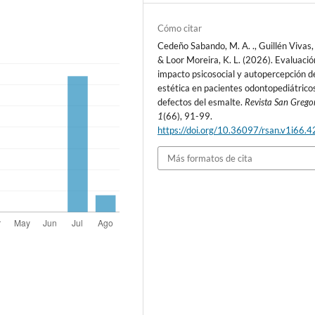
Cómo citar
Cedeño Sabando, M. A. ., Guillén Vivas, X
& Loor Moreira, K. L. (2026). Evaluació
impacto psicosocial y autopercepción de
estética en pacientes odontopediátrico
defectos del esmalte.
Revista San Grego
1
(66), 91-99.
https://doi.org/10.36097/rsan.v1i66.
Más formatos de cita