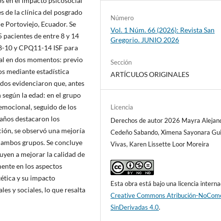
s en el impacto psicosocial
s de la clínica del posgrado
Número
e Portoviejo, Ecuador. Se
Vol. 1 Núm. 66 (2026): Revista San
5 pacientes de entre 8 y 14
Gregorio. JUNIO 2026
Q8-10 y CPQ11-14 ISF para
cal en dos momentos: previo
Sección
os mediante estadística
ARTÍCULOS ORIGINALES
ados evidenciaron que, antes
 según la edad: en el grupo
emocional, seguido de los
Licencia
 años destacaron los
Derechos de autor 2026 Mayra Alejan
nción, se observó una mejoría
Cedeño Sabando, Ximena Sayonara Gui
en ambos grupos. Se concluye
Vivas, Karen Lissette Loor Moreira
yen a mejorar la calidad de
mente en los aspectos
tética y su impacto
Esta obra está bajo una licencia interna
les y sociales, lo que resalta
Creative Commons Atribución-NoCome
SinDerivadas 4.0
.