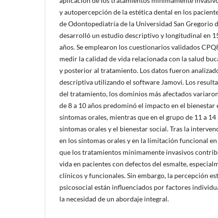
aplicación de los tratamientos mínimamente invasivo
y autopercepción de la estética dental en los paciente
de Odontopediatría de la Universidad San Gregorio d
desarrolló un estudio descriptivo y longitudinal en 1
años. Se emplearon los cuestionarios validados CP
medir la calidad de vida relacionada con la salud bu
y posterior al tratamiento. Los datos fueron analizad
descriptiva utilizando el software Jamovi. Los result
del tratamiento, los dominios más afectados variaron
de 8 a 10 años predominó el impacto en el bienestar 
síntomas orales, mientras que en el grupo de 11 a 14
síntomas orales y el bienestar social. Tras la interve
en los síntomas orales y en la limitación funcional 
que los tratamientos mínimamente invasivos contribu
vida en pacientes con defectos del esmalte, especial
clínicos y funcionales. Sin embargo, la percepción es
psicosocial están influenciados por factores individua
la necesidad de un abordaje integral.