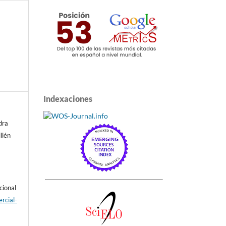
Indexaciones
dra
llén
cional
rcial-