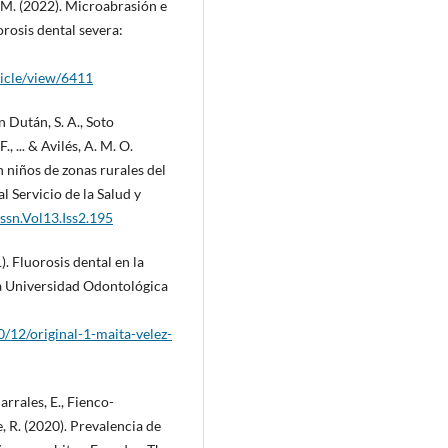
, M. (2022). Microabrasión e
orosis dental severa:
ticle/view/6411
 Dután, S. A., Soto
, ... & Avilés, A. M. O.
n niños de zonas rurales del
l Servicio de la Salud y
cssn.Vol13.Iss2.195
). Fluorosis dental en la
ca Universidad Odontológica
0/12/original-1-maita-velez-
rrales, E., Fienco-
, R. (2020). Prevalencia de