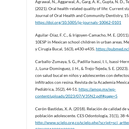
Agrawal, N., Aggarwal, A., Garg, A. K., Gupta, N. D., Te
(2021). Oral health-related quality of life: Current s
Journal of Oral Health and Community Dentistry, 15(
https://doi.org/10.5005/jp-journals-10062-0101
Aguilar-Díaz, F. C., & Irigoyen-Camacho, M. E. (2011)
10ESP in Mexican school children in urban areas. Me
y Cirugía Bucal, 16(3), e430-e435.
https://pubmed.nc
Carballo-Zumaya, S. G., Padilla-Isassi, I. I., Isassi-He
J., Luna-Domínguez, J. H., & Trejo-Tejeda, S. E. (2023
con salud bucal en niños y adolescentes con defectos
infiltrados con resina. Revista de la Academia Mexi
Pediátrica, 35(2), 44-51.
https://amop.mx/wp-
content/uploads/2023/07/V35N2.pdf#page=5
Cerón-Bastidas, X. A. (2018). Relación de calidad de v
población adolescente. CES Odontología, 31(1), 38-4
http://www.scielo.org.co/scielo.php?script=sci_art