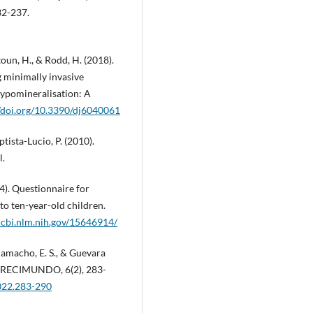
32-237.
toun, H., & Rodd, H. (2018).
g minimally invasive
hypomineralisation: A
//doi.org/10.3390/dj6040061
ista-Lucio, P. (2010).
l.
04). Questionnaire for
 to ten-year-old children.
ncbi.nlm.nih.gov/15646914/
Camacho, E. S., & Guevara
®. RECIMUNDO, 6(2), 283-
2022.283-290