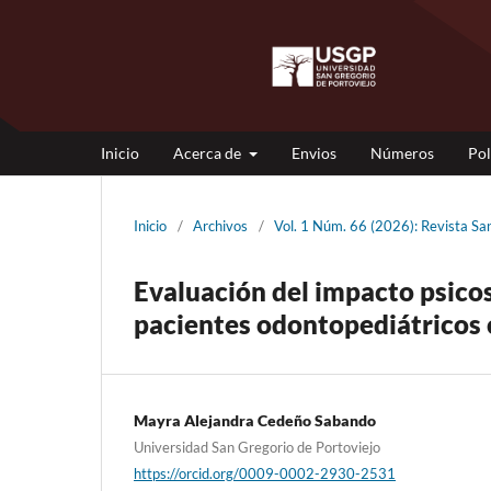
Inicio
Acerca de
Envios
Números
Pol
Inicio
/
Archivos
/
Vol. 1 Núm. 66 (2026): Revista S
Evaluación del impacto psicos
pacientes odontopediátricos 
Mayra Alejandra Cedeño Sabando
Universidad San Gregorio de Portoviejo
https://orcid.org/0009-0002-2930-2531