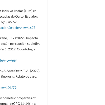
n Incisivo-Molar (HIM) en
scuelas de Quito, Ecuador;
6(1), 46-57.
igacion/article/view/1627
rrano, P. G. (2022). Impacto
es según percepción subjetiva
n Perú, 2019. Odontología
cle/view/664
., & Arce Ortiz, T. A. (2022).
fluorosis: Relato de caso.
/view/101/79
Psychometric properties of
ionnaire (CPQ11-14) in a