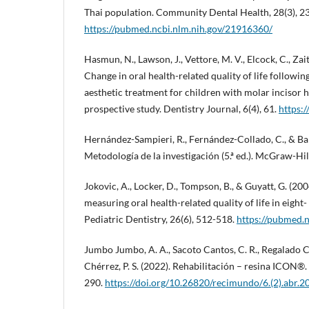
Thai population. Community Dental Health, 28(3), 2
https://pubmed.ncbi.nlm.nih.gov/21916360/
Hasmun, N., Lawson, J., Vettore, M. V., Elcock, C., Zai
Change in oral health-related quality of life followin
aesthetic treatment for children with molar incisor 
prospective study. Dentistry Journal, 6(4), 61.
https:
Hernández-Sampieri, R., Fernández-Collado, C., & Bapt
Metodología de la investigación (5.ª ed.). McGraw-Hil
Jokovic, A., Locker, D., Tompson, B., & Guyatt, G. (20
measuring oral health-related quality of life in eight-
Pediatric Dentistry, 26(6), 512-518.
https://pubmed.
Jumbo Jumbo, A. A., Sacoto Cantos, C. R., Regalado 
Chérrez, P. S. (2022). Rehabilitación – resina ICON
290.
https://doi.org/10.26820/recimundo/6.(2).abr.