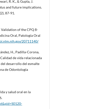
wari, R. K., & Gupta, J.
tatus and future implications.
2), 87-91.
. Validation of the CPQ 8-
dicina Oral, Patología Oral
bi.nlm.nih.gov/20711140/
rnández, H., Padilla-Corona,
). Calidad de vida relacionada
 del desarrollo del esmalte
cana de Odontología
ida y salud oral en la
6.
text&pid=S0120-