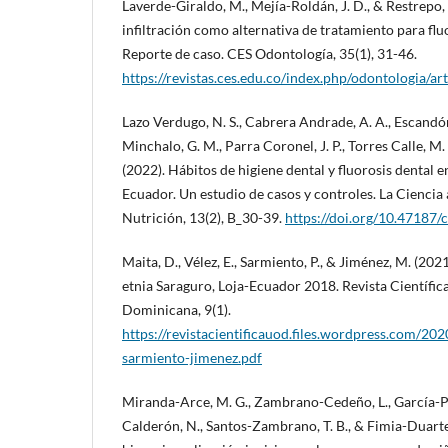
Laverde-Giraldo, M., Mejía-Roldán, J. D., & Restrepo
infiltración como alternativa de tratamiento para flu
Reporte de caso. CES Odontología, 35(1), 31-46.
https://revistas.ces.edu.co/index.php/odontologia/ar
Lazo Verdugo, N. S., Cabrera Andrade, A. A., Escandón
Minchalo, G. M., Parra Coronel, J. P., Torres Calle, M. F.
(2022). Hábitos de higiene dental y fluorosis dental e
Ecuador. Un estudio de casos y controles. La Ciencia a
Nutrición, 13(2), B_30-39.
https://doi.org/10.47187/
Maita, D., Vélez, E., Sarmiento, P., & Jiménez, M. (2021
etnia Saraguro, Loja-Ecuador 2018. Revista Científi
Dominicana, 9(1).
https://revistacientificauod.files.wordpress.com/202
sarmiento-jimenez.pdf
Miranda-Arce, M. G., Zambrano-Cedeño, L., García-Pa
Calderón, N., Santos-Zambrano, T. B., & Fimia-Duarte