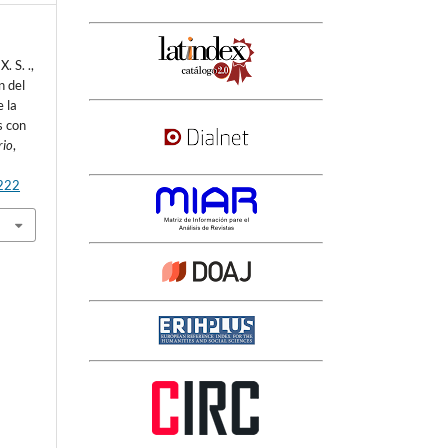
. S. .,
n del
 la
s con
rio
,
4222