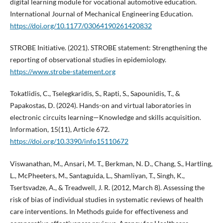
digital learning module for vocational automotive education.
International Journal of Mechanical Engineering Education.
https://doi.org/10.1177/03064190261420832
STROBE Initiative. (2021). STROBE statement: Strengthening the
reporting of observational studies in epidemiology.
https://www.strobe-statement.org
Tokatlidis, C., Tselegkaridis, S., Rapti, S., Sapounidis, T., &
Papakostas, D. (2024). Hands-on and virtual laboratories in
electronic circuits learning—Knowledge and skills acquisition.
Information, 15(11), Article 672.
https://doi.org/10.3390/info15110672
Viswanathan, M., Ansari, M. T., Berkman, N. D., Chang, S., Hartling,
L., McPheeters, M., Santaguida, L., Shamliyan, T., Singh, K.,
Tsertsvadze, A., & Treadwell, J. R. (2012, March 8). Assessing the
risk of bias of individual studies in systematic reviews of health
care interventions. In Methods guide for effectiveness and