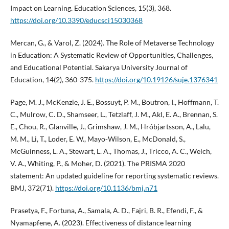
Impact on Learning. Education Sciences, 15(3), 368.
https://doi.org/10.3390/educsci15030368
Mercan, G., & Varol, Z. (2024). The Role of Metaverse Technology
in Education: A Systematic Review of Opportunities, Challenges,
and Educational Potential. Sakarya University Journal of
Education, 14(2), 360-375.
https://doi.org/10.19126/suje.1376341
Page, M. J., McKenzie, J. E., Bossuyt, P. M., Boutron, I., Hoffmann, T.
C., Mulrow, C. D., Shamseer, L., Tetzlaff, J. M., Akl, E. A., Brennan, S.
E., Chou, R., Glanville, J., Grimshaw, J. M., Hróbjartsson, A., Lalu,
M. M., Li, T., Loder, E. W., Mayo-Wilson, E., McDonald, S.,
McGuinness, L. A., Stewart, L. A., Thomas, J., Tricco, A. C., Welch,
V. A., Whiting, P., & Moher, D. (2021). The PRISMA 2020
statement: An updated guideline for reporting systematic reviews.
BMJ, 372(71).
https://doi.org/10.1136/bmj.n71
Prasetya, F., Fortuna, A., Samala, A. D., Fajri, B. R., Efendi, F., &
Nyamapfene, A. (2023). Effectiveness of distance learning