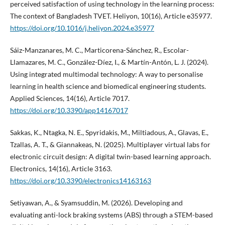
perceived satisfaction of using technology in the learning process:
The context of Bangladesh TVET. Heliyon, 10(16), Article e35977.
https://doi.org/10.1016/j.heliyon.2024.e35977
Sáiz-Manzanares, M. C., Marticorena-Sánchez, R., Escolar-
Llamazares, M. C., González-Díez, I., & Martín-Antón, L. J. (2024).
Using integrated multimodal technology: A way to personalise
learning in health science and biomedical engineering students.
Applied Sciences, 14(16), Article 7017.
https://doi.org/10.3390/app14167017
Sakkas, K., Ntagka, N. E., Spyridakis, M., Miltiadous, A., Glavas, E.,
Tzallas, A. T., & Giannakeas, N. (2025). Multiplayer virtual labs for
electronic circuit design: A digital twin-based learning approach.
Electronics, 14(16), Article 3163.
https://doi.org/10.3390/electronics14163163
Setiyawan, A., & Syamsuddin, M. (2026). Developing and
evaluating anti-lock braking systems (ABS) through a STEM-based