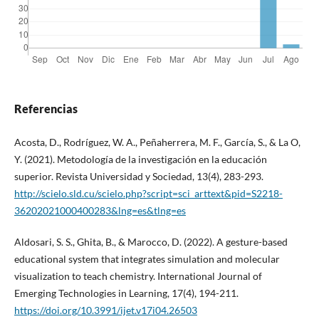
Referencias
Acosta, D., Rodríguez, W. A., Peñaherrera, M. F., García, S., & La O,
Y. (2021). Metodología de la investigación en la educación
superior. Revista Universidad y Sociedad, 13(4), 283-293.
http://scielo.sld.cu/scielo.php?script=sci_arttext&pid=S2218-
36202021000400283&lng=es&tlng=es
Aldosari, S. S., Ghita, B., & Marocco, D. (2022). A gesture-based
educational system that integrates simulation and molecular
visualization to teach chemistry. International Journal of
Emerging Technologies in Learning, 17(4), 194-211.
https://doi.org/10.3991/ijet.v17i04.26503