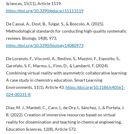
Sciences, 15(11), Article 1519.
https://doi.org/10.3390/educsci15111519
De Cassai, A., Dost, B., Tulgar, S., & Boscolo, A. (2025).
Methodological standards for conducting high-quality systematic
reviews. Biology, 14(8), 973.
https://doi.org/10.3390/biology14080973
De Lorenzis, F., Visconti, A., Restivo, S., Mazzini, F., Esposito, S.,
Garofalo, S. F., Marmo, L., Fino, D., & Lamberti, F. (2024).
Combining virtual reality with asymmetric collaborative learning:
A case study in chemistry education. Smart Learning
Environments, 11(1), Article 43.
https://doi.org/10.1186/s40561-
024-00331-8
Díaz, M. J., Mantell, C., Caro, I., de Ory, I., Sánchez, J., & Portela, J.
R. (2022). Creation of immersive resources based on virtual
reality for dissemination and teaching in chemical engineering.
Education Sciences, 12(8), Article 572.