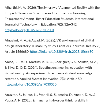
Alharthi, M. A. (2026). The Synergy of Augmented Reality with the
Flipped Classroom Structure and Its Impact on Learning
Engagement Among Higher Education Students. International
Journal of Technology in Education, 9(2), 326-342.
https://doi.org/10.46328/ijte.7001
Alnuaimi, M. A., & Awad, M. (2025). VR environment of digital
design laboratory: A usability study. Frontiers in Virtual Reality, 6,
Article 1566680.
https://doi.org/10.3389/frvir.2025.1566680
Anjos, F. E. V. D., Martins, A. D. O., Rodrigues, G. S., Sellitto, M. A.,
& Silva, D. O. D. (2024). Boosting engineering education with
virtual reality: An experiment to enhance student knowledge
retention. Applied System Innovation, 7(3), Article 50.
https://doi.org/10.3390/asi7030050
Anugrah, S., Jalinus, N., Syahril, S., Supendra, D., Austin, D. A., &
Putra, A. H. (2025). Enhancing high-order thinking skills in