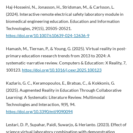
Haj-Hosseini, N., Jonasson, H., Stridsman, M., & Carlsson, L.
(2024). Interactive remote electrical safety laboratory module in
biomedical engineering education. Education and Information
Technologies, 29(15), 20505-20521.
https://doi.org/10.1007/s10639-024-12636-9
Hamash, M., Tiernan, P., & Young, G. (2025). Virtual reality in post-
primary education research trends from 2013 to 2024: A
systematic-narrative review. Computers & Education: X Reality, 7,
100123.
https://doi.org/10.1016/j.cexr.2025.100123
Kazlaris, G. C., Keramopoulos, E., Bratsas, C., & Kokkonis, G.
(2025). Augmented Reality in Education Through Collaborative
Learning: A Systematic Literature Review. Multimodal
Technologies and Interaction, 9(9), 94.
https://doi.org/10.3390/mti9090094
Lestari, D. P., Supahar, Paidi, Suwarjo, & Herianto. (2023). Effect of
science virtual laboratory combination with demonstration