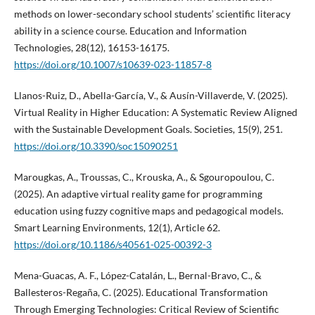
methods on lower-secondary school students’ scientific literacy
ability in a science course. Education and Information
Technologies, 28(12), 16153-16175.
https://doi.org/10.1007/s10639-023-11857-8
Llanos-Ruiz, D., Abella-García, V., & Ausín-Villaverde, V. (2025).
Virtual Reality in Higher Education: A Systematic Review Aligned
with the Sustainable Development Goals. Societies, 15(9), 251.
https://doi.org/10.3390/soc15090251
Marougkas, A., Troussas, C., Krouska, A., & Sgouropoulou, C.
(2025). An adaptive virtual reality game for programming
education using fuzzy cognitive maps and pedagogical models.
Smart Learning Environments, 12(1), Article 62.
https://doi.org/10.1186/s40561-025-00392-3
Mena-Guacas, A. F., López-Catalán, L., Bernal-Bravo, C., &
Ballesteros-Regaña, C. (2025). Educational Transformation
Through Emerging Technologies: Critical Review of Scientific