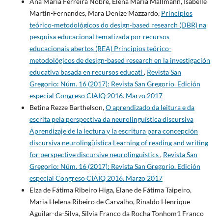
Ana Maria Ferreira Nobre, Elena Maria Mallmann, Isabelle
Martin-Fernandes, Mara Denize Mazzardo,
Princípios
teórico-metodológicos do design-based research (DBR) na
pesquisa educacional tematizada por recursos
educacionais abertos (REA) Principios teórico-
metodológicos de design-based research en la investigación
educativa basada en recursos educati
,
Revista San
Gregorio: Núm. 16 (2017): Revista San Gregorio. Edición
especial Congreso CIAIQ 2016. Marzo 2017
Betina Rezze Barthelson,
O aprendizado da leitura e da
escrita pela perspectiva da neurolinguística discursiva
Aprendizaje de la lectura y la escritura para concepción
discursiva neurolingüística Learning of reading and writing
for perspective discursive neurolinguistics
,
Revista San
Gregorio: Núm. 16 (2017): Revista San Gregorio. Edición
especial Congreso CIAIQ 2016. Marzo 2017
Elza de Fátima Ribeiro Higa, Elane de Fátima Taipeiro,
Maria Helena Ribeiro de Carvalho, Rinaldo Henrique
Aguilar-da-Silva, Silvia Franco da Rocha Tonhom1 Franco