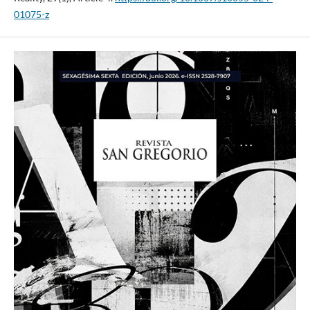
01075-z