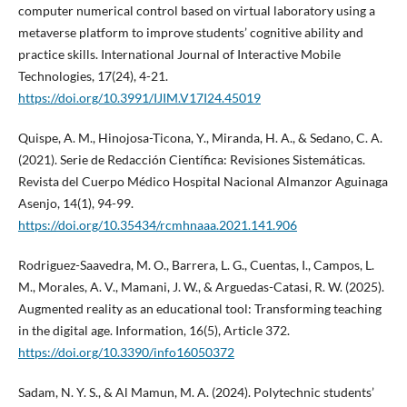
computer numerical control based on virtual laboratory using a
metaverse platform to improve students’ cognitive ability and
practice skills. International Journal of Interactive Mobile
Technologies, 17(24), 4-21.
https://doi.org/10.3991/IJIM.V17I24.45019
Quispe, A. M., Hinojosa-Ticona, Y., Miranda, H. A., & Sedano, C. A.
(2021). Serie de Redacción Científica: Revisiones Sistemáticas.
Revista del Cuerpo Médico Hospital Nacional Almanzor Aguinaga
Asenjo, 14(1), 94-99.
https://doi.org/10.35434/rcmhnaaa.2021.141.906
Rodriguez-Saavedra, M. O., Barrera, L. G., Cuentas, I., Campos, L.
M., Morales, A. V., Mamani, J. W., & Arguedas-Catasi, R. W. (2025).
Augmented reality as an educational tool: Transforming teaching
in the digital age. Information, 16(5), Article 372.
https://doi.org/10.3390/info16050372
Sadam, N. Y. S., & Al Mamun, M. A. (2024). Polytechnic students’