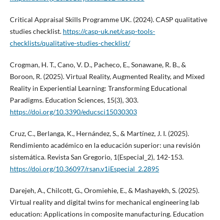
Critical Appraisal Skills Programme UK. (2024). CASP qualitative
studies checklist.
https://casp-uk.net/casp-tools-
checklists/qualitative-studies-checklist/
Crogman, H. T., Cano, V. D., Pacheco, E., Sonawane, R. B., &
Boroon, R. (2025). Virtual Reality, Augmented Reality, and Mixed
Reality in Experiential Learning: Transforming Educational
Paradigms. Education Sciences, 15(3), 303.
https://doi.org/10.3390/educsci15030303
Cruz, C., Berlanga, K., Hernández, S., & Martínez, J. I. (2025).
Rendimiento académico en la educación superior: una revisión
sistemática. Revista San Gregorio, 1(Especial_2), 142-153.
https://doi.org/10.36097/rsan.v1iEspecial_2.2895
Darejeh, A., Chilcott, G., Oromiehie, E., & Mashayekh, S. (2025).
Virtual reality and digital twins for mechanical engineering lab
education: Applications in composite manufacturing. Education