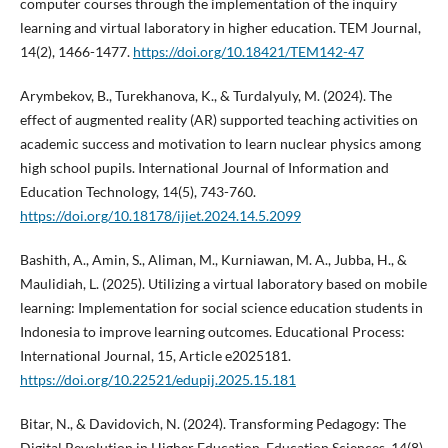
computer courses through the implementation of the inquiry
learning and virtual laboratory in higher education. TEM Journal,
14(2), 1466-1477.
https://doi.org/10.18421/TEM142-47
Arymbekov, B., Turekhanova, K., & Turdalyuly, M. (2024). The
effect of augmented reality (AR) supported teaching activities on
academic success and motivation to learn nuclear physics among
high school pupils. International Journal of Information and
Education Technology, 14(5), 743-760.
https://doi.org/10.18178/ijiet.2024.14.5.2099
Bashith, A., Amin, S., Aliman, M., Kurniawan, M. A., Jubba, H., &
Maulidiah, L. (2025). Utilizing a virtual laboratory based on mobile
learning: Implementation for social science education students in
Indonesia to improve learning outcomes. Educational Process:
International Journal, 15, Article e2025181.
https://doi.org/10.22521/edupij.2025.15.181
Bitar, N., & Davidovich, N. (2024). Transforming Pedagogy: The
Digital Revolution in Higher Education. Education Sciences, 14(8),