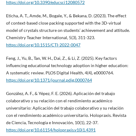
https://doi.org/10.3390/educsci12080572
Eticha, A. T., Amde, M., Bogale, Y., & Bekana, D. (2023). The effect
of context-based close packing supported with the 3D-virtual
model of crystals structure on students’ achievement and attitude.
Chemistry Teacher International, 5(3), 311-323.
https://doi.org/10.1515/CTI-2022-0047
Feng, J., Yu, B., Tan, W. H., Dai, Z., & Li, Z. (2025). Key factors
influencing educational technology adoption in higher education:
A systematic review. PLOS Digital Health, 4(4), e0000764.
https://doi.org/10.1371/journal.pdig.0000764
González, A. F., & Yépez, F. E. (2026). Aplicación del trabajo
colaborativo y su relación con el rendimiento académico
universitario: Aplicación del trabajo colaborativo y su relación
con el rendimiento académico universitario. Holopraxis. Revista
de Ciencia, Tecnología e Innovación, 10(1), 22-37.
https://doi.org/10.61154/holopraxis.v10i1.4391