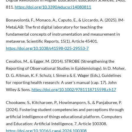
811.
https://doi.org/10.3390/educsci14080811
Bonavolontà, F., Monaco, A., Caputo, E., & Liccardo, A. (2025). IM-
MetaLAB: The first digital laboratory for teaching the
fundamental concepts of instrumentation and measurement in
metaverse. Scientific Reports, 15(1), Article 45401.
https://doi.org/10.1038/s41598-025-29553-7
Cevallos, M., & Egger, M. (2014). STROBE (Strengthening the
Reporting of Observational Studies in Epidemiology). In D. Moher,
D. G. Altman, K. F. Schulz, I. Simera & E. Wager (Eds.), Guidelines
for reporting health research: A user’s manual (cap. 17). John
Wiley & Sons.
https://doi.org/10.1002/9781118715598.ch17
Chookaew, S., Kitcharoen, P., Howimanporn, S., & Panjaburee, P.
(2024). Fostering student competencies and perceptions through
artificial intelligence of things educational platform. Computers
and Education: Artificial Intelligence, 7, Article 100308.
https://doi.org/10.1016/j.caeai.2024.100308