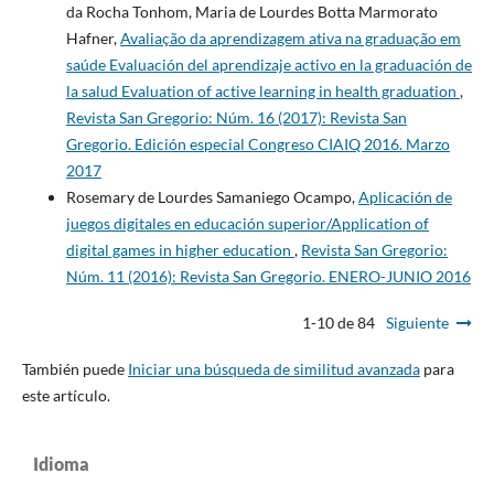
da Rocha Tonhom, Maria de Lourdes Botta Marmorato
Hafner,
Avaliação da aprendizagem ativa na graduação em
saúde Evaluación del aprendizaje activo en la graduación de
la salud Evaluation of active learning in health graduation
,
Revista San Gregorio: Núm. 16 (2017): Revista San
Gregorio. Edición especial Congreso CIAIQ 2016. Marzo
2017
Rosemary de Lourdes Samaniego Ocampo,
Aplicación de
juegos digitales en educación superior/Application of
digital games in higher education
,
Revista San Gregorio:
Núm. 11 (2016): Revista San Gregorio. ENERO-JUNIO 2016
1-10 de 84
Siguiente
También puede
Iniciar una búsqueda de similitud avanzada
para
este artículo.
Idioma