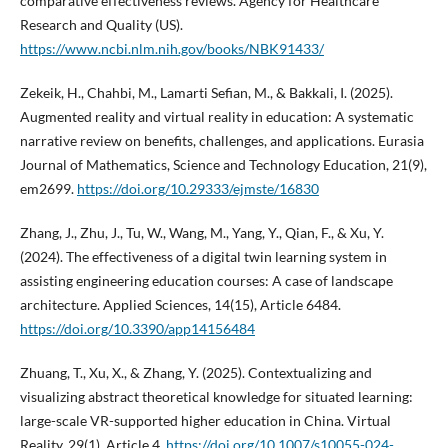
comparative effectiveness reviews. Agency for Healthcare
Research and Quality (US).
https://www.ncbi.nlm.nih.gov/books/NBK91433/
Zekeik, H., Chahbi, M., Lamarti Sefian, M., & Bakkali, I. (2025).
Augmented reality and virtual reality in education: A systematic
narrative review on benefits, challenges, and applications. Eurasia
Journal of Mathematics, Science and Technology Education, 21(9),
em2699.
https://doi.org/10.29333/ejmste/16830
Zhang, J., Zhu, J., Tu, W., Wang, M., Yang, Y., Qian, F., & Xu, Y.
(2024). The effectiveness of a digital twin learning system in
assisting engineering education courses: A case of landscape
architecture. Applied Sciences, 14(15), Article 6484.
https://doi.org/10.3390/app14156484
Zhuang, T., Xu, X., & Zhang, Y. (2025). Contextualizing and
visualizing abstract theoretical knowledge for situated learning:
large-scale VR-supported higher education in China. Virtual
Reality, 29(1), Article 4.
https://doi.org/10.1007/s10055-024-