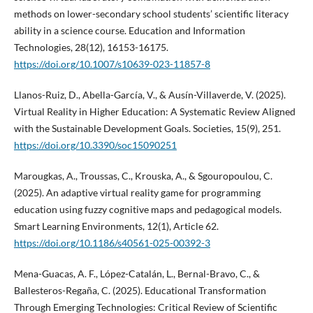
methods on lower-secondary school students’ scientific literacy
ability in a science course. Education and Information
Technologies, 28(12), 16153-16175.
https://doi.org/10.1007/s10639-023-11857-8
Llanos-Ruiz, D., Abella-García, V., & Ausín-Villaverde, V. (2025).
Virtual Reality in Higher Education: A Systematic Review Aligned
with the Sustainable Development Goals. Societies, 15(9), 251.
https://doi.org/10.3390/soc15090251
Marougkas, A., Troussas, C., Krouska, A., & Sgouropoulou, C.
(2025). An adaptive virtual reality game for programming
education using fuzzy cognitive maps and pedagogical models.
Smart Learning Environments, 12(1), Article 62.
https://doi.org/10.1186/s40561-025-00392-3
Mena-Guacas, A. F., López-Catalán, L., Bernal-Bravo, C., &
Ballesteros-Regaña, C. (2025). Educational Transformation
Through Emerging Technologies: Critical Review of Scientific