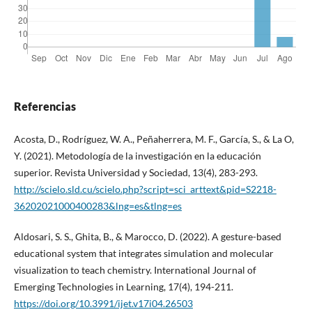
Referencias
Acosta, D., Rodríguez, W. A., Peñaherrera, M. F., García, S., & La O,
Y. (2021). Metodología de la investigación en la educación
superior. Revista Universidad y Sociedad, 13(4), 283-293.
http://scielo.sld.cu/scielo.php?script=sci_arttext&pid=S2218-
36202021000400283&lng=es&tlng=es
Aldosari, S. S., Ghita, B., & Marocco, D. (2022). A gesture-based
educational system that integrates simulation and molecular
visualization to teach chemistry. International Journal of
Emerging Technologies in Learning, 17(4), 194-211.
https://doi.org/10.3991/ijet.v17i04.26503