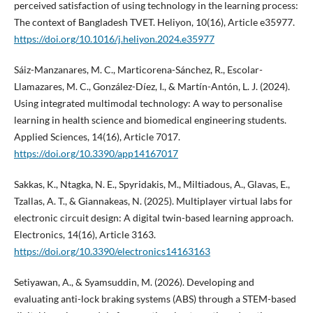
perceived satisfaction of using technology in the learning process:
The context of Bangladesh TVET. Heliyon, 10(16), Article e35977.
https://doi.org/10.1016/j.heliyon.2024.e35977
Sáiz-Manzanares, M. C., Marticorena-Sánchez, R., Escolar-
Llamazares, M. C., González-Díez, I., & Martín-Antón, L. J. (2024).
Using integrated multimodal technology: A way to personalise
learning in health science and biomedical engineering students.
Applied Sciences, 14(16), Article 7017.
https://doi.org/10.3390/app14167017
Sakkas, K., Ntagka, N. E., Spyridakis, M., Miltiadous, A., Glavas, E.,
Tzallas, A. T., & Giannakeas, N. (2025). Multiplayer virtual labs for
electronic circuit design: A digital twin-based learning approach.
Electronics, 14(16), Article 3163.
https://doi.org/10.3390/electronics14163163
Setiyawan, A., & Syamsuddin, M. (2026). Developing and
evaluating anti-lock braking systems (ABS) through a STEM-based