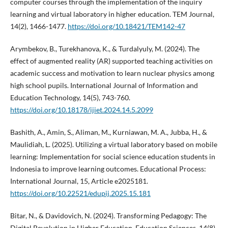
computer courses through the implementation of the inquiry
learning and virtual laboratory in higher education. TEM Journal,
14(2), 1466-1477.
https://doi.org/10.18421/TEM142-47
Arymbekov, B., Turekhanova, K., & Turdalyuly, M. (2024). The
effect of augmented reality (AR) supported teaching activities on
academic success and motivation to learn nuclear physics among
high school pupils. International Journal of Information and
Education Technology, 14(5), 743-760.
https://doi.org/10.18178/ijiet.2024.14.5.2099
Bashith, A., Amin, S., Aliman, M., Kurniawan, M. A., Jubba, H., &
Maulidiah, L. (2025). Utilizing a virtual laboratory based on mobile
learning: Implementation for social science education students in
Indonesia to improve learning outcomes. Educational Process:
International Journal, 15, Article e2025181.
https://doi.org/10.22521/edupij.2025.15.181
Bitar, N., & Davidovich, N. (2024). Transforming Pedagogy: The
Digital Revolution in Higher Education. Education Sciences, 14(8),