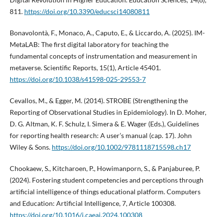
811.
https://doi.org/10.3390/educsci14080811
Bonavolontà, F., Monaco, A., Caputo, E., & Liccardo, A. (2025). IM-
MetaLAB: The first digital laboratory for teaching the
fundamental concepts of instrumentation and measurement in
metaverse. Scientific Reports, 15(1), Article 45401.
https://doi.org/10.1038/s41598-025-29553-7
Cevallos, M., & Egger, M. (2014). STROBE (Strengthening the
Reporting of Observational Studies in Epidemiology). In D. Moher,
D. G. Altman, K. F. Schulz, I. Simera & E. Wager (Eds.), Guidelines
for reporting health research: A user’s manual (cap. 17). John
Wiley & Sons.
https://doi.org/10.1002/9781118715598.ch17
Chookaew, S., Kitcharoen, P., Howimanporn, S., & Panjaburee, P.
(2024). Fostering student competencies and perceptions through
artificial intelligence of things educational platform. Computers
and Education: Artificial Intelligence, 7, Article 100308.
https://doi.org/10.1016/j.caeai.2024.100308