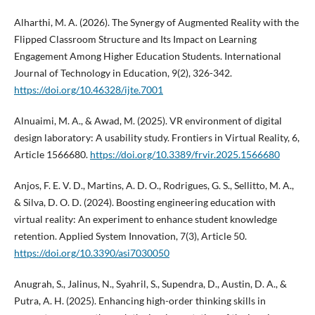
Alharthi, M. A. (2026). The Synergy of Augmented Reality with the
Flipped Classroom Structure and Its Impact on Learning
Engagement Among Higher Education Students. International
Journal of Technology in Education, 9(2), 326-342.
https://doi.org/10.46328/ijte.7001
Alnuaimi, M. A., & Awad, M. (2025). VR environment of digital
design laboratory: A usability study. Frontiers in Virtual Reality, 6,
Article 1566680.
https://doi.org/10.3389/frvir.2025.1566680
Anjos, F. E. V. D., Martins, A. D. O., Rodrigues, G. S., Sellitto, M. A.,
& Silva, D. O. D. (2024). Boosting engineering education with
virtual reality: An experiment to enhance student knowledge
retention. Applied System Innovation, 7(3), Article 50.
https://doi.org/10.3390/asi7030050
Anugrah, S., Jalinus, N., Syahril, S., Supendra, D., Austin, D. A., &
Putra, A. H. (2025). Enhancing high-order thinking skills in