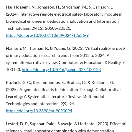
Haj-Hosseini, N., Jonasson, H., Stridsman, M., & Carlsson, L.
(2024). Interactive remote electrical safety laboratory module in
biomedical engineering education. Education and Information
Technologies, 29(15), 20505-20521.
https://doi.org/10.1007/s10639-024-12636-9
Hamash, M., Tiernan, P., & Young, G. (2025). Virtual reality in post-
primary education research trends from 2013 to 2024: A
systematic-narrative review. Computers & Education: X Reality, 7,
100123.
https://doi.org/10.1016/j.cexr.2025.100123
Kazlaris, G. C., Keramopoulos, E., Bratsas, C., & Kokkonis, G.
(2025). Augmented Reality in Education Through Collaborative
Learning: A Systematic Literature Review. Multimodal
Technologies and Interaction, 9(9), 94.
https://doi.org/10.3390/mti9090094
Lestari, D. P., Supahar, Paidi, Suwarjo, & Herianto. (2023). Effect of
science virtual laboratory combination with demonstration