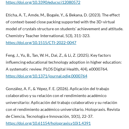
https://doi.org/10.3390/educsci12080572
Eticha, A. T., Amde, M., Bogale, Y., & Bekana, D. (2023). The effect
of context-based close packing supported with the 3D-virtual
model of crystals structure on students’ achievement and attitude.
Chemistry Teacher International, 5(3), 311-323.
https://doi.org/10.1515/CTI-2022-0047
Feng, J., Yu, B., Tan, W. H., Dai, Z., & Li, Z. (2025). Key factors
influencing educational technology adoption in higher education:
A systematic review. PLOS Digital Health, 4(4), e0000764.
https://doi.org/10.1371/journal.pdig.0000764
González, A. F., & Yépez, F. E. (2026). Aplicación del trabajo
colaborativo y su relación con el rendimiento académico
universitario: Aplicación del trabajo colaborativo y su relación
con el rendimiento académico universitario. Holopraxis. Revista
de Ciencia, Tecnología e Innovación, 10(1), 22-37.
https://doi.org/10.61154/holopraxis.v10i1.4391