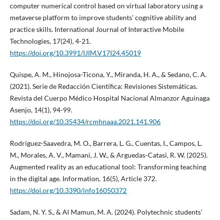
computer numerical control based on virtual laboratory using a
metaverse platform to improve students’ cognitive ability and
practice skills. International Journal of Interactive Mobile
Technologies, 17(24), 4-21.
https://doi.org/10.3991/IJIM.V17I24.45019
Quispe, A. M., Hinojosa-Ticona, Y., Miranda, H. A., & Sedano, C. A.
(2021). Serie de Redacción Científica: Revisiones Sistemáticas.
Revista del Cuerpo Médico Hospital Nacional Almanzor Aguinaga
Asenjo, 14(1), 94-99.
https://doi.org/10.35434/rcmhnaaa.2021.141.906
Rodriguez-Saavedra, M. O., Barrera, L. G., Cuentas, I., Campos, L.
M., Morales, A. V., Mamani, J. W., & Arguedas-Catasi, R. W. (2025).
Augmented reality as an educational tool: Transforming teaching
in the digital age. Information, 16(5), Article 372.
https://doi.org/10.3390/info16050372
Sadam, N. Y. S., & Al Mamun, M. A. (2024). Polytechnic students’