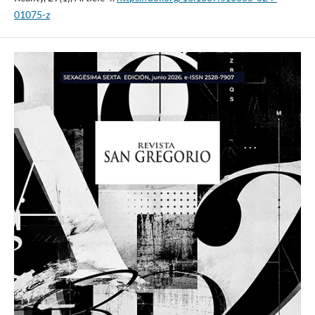
01075-z