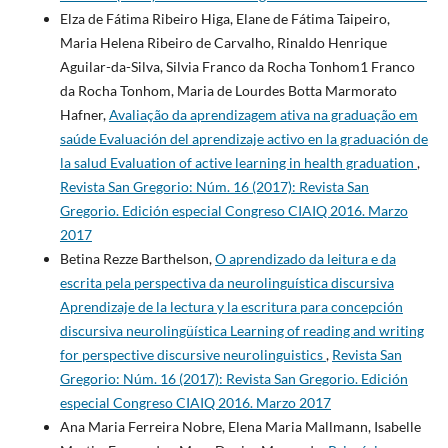
Elza de Fátima Ribeiro Higa, Elane de Fátima Taipeiro,
Maria Helena Ribeiro de Carvalho, Rinaldo Henrique
Aguilar-da-Silva, Silvia Franco da Rocha Tonhom1 Franco
da Rocha Tonhom, Maria de Lourdes Botta Marmorato
Hafner,
Avaliação da aprendizagem ativa na graduação em
saúde Evaluación del aprendizaje activo en la graduación de
la salud Evaluation of active learning in health graduation
,
Revista San Gregorio: Núm. 16 (2017): Revista San
Gregorio. Edición especial Congreso CIAIQ 2016. Marzo
2017
Betina Rezze Barthelson,
O aprendizado da leitura e da
escrita pela perspectiva da neurolinguística discursiva
Aprendizaje de la lectura y la escritura para concepción
discursiva neurolingüística Learning of reading and writing
for perspective discursive neurolinguistics
,
Revista San
Gregorio: Núm. 16 (2017): Revista San Gregorio. Edición
especial Congreso CIAIQ 2016. Marzo 2017
Ana Maria Ferreira Nobre, Elena Maria Mallmann, Isabelle