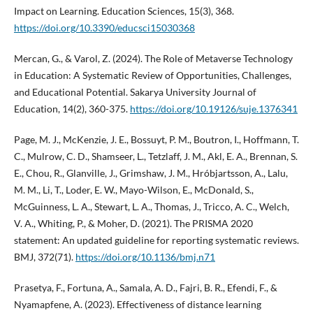
Impact on Learning. Education Sciences, 15(3), 368.
https://doi.org/10.3390/educsci15030368
Mercan, G., & Varol, Z. (2024). The Role of Metaverse Technology
in Education: A Systematic Review of Opportunities, Challenges,
and Educational Potential. Sakarya University Journal of
Education, 14(2), 360-375.
https://doi.org/10.19126/suje.1376341
Page, M. J., McKenzie, J. E., Bossuyt, P. M., Boutron, I., Hoffmann, T.
C., Mulrow, C. D., Shamseer, L., Tetzlaff, J. M., Akl, E. A., Brennan, S.
E., Chou, R., Glanville, J., Grimshaw, J. M., Hróbjartsson, A., Lalu,
M. M., Li, T., Loder, E. W., Mayo-Wilson, E., McDonald, S.,
McGuinness, L. A., Stewart, L. A., Thomas, J., Tricco, A. C., Welch,
V. A., Whiting, P., & Moher, D. (2021). The PRISMA 2020
statement: An updated guideline for reporting systematic reviews.
BMJ, 372(71).
https://doi.org/10.1136/bmj.n71
Prasetya, F., Fortuna, A., Samala, A. D., Fajri, B. R., Efendi, F., &
Nyamapfene, A. (2023). Effectiveness of distance learning