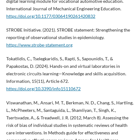
digital learning module for vocational automotive education.
International Journal of Mechanical Engineering Education.
https://doi.org/10.1177/03064190261420832
STROBE Initiative. (2021). STROBE statement: Strengthening the
reporting of observational studies in epidemiology.
https://www.strobe-statement.org
Tokatlidis, C., Tselegkaridis, S., Rapti, S., Sapounidis, T., &
Papakostas, D. (2024). Hands-on and virtual laboratories in
electronic circuits learning—Knowledge and skills acquisition.
Information, 15(11), Article 672.
https://doi.org/10.3390/info15110672
Viswanathan, M., Ansari, M. T., Berkman, N. D., Chang, S., Hartling,
L., McPheeters, M., Santaguida, L., Shamliyan, T., Singh, K.,
Tsertsvadze, A., & Treadwell, J. R. (2012, March 8). Assessing the
risk of bias of individual studies in systematic reviews of health
care interventions. In Methods guide for effectiveness and