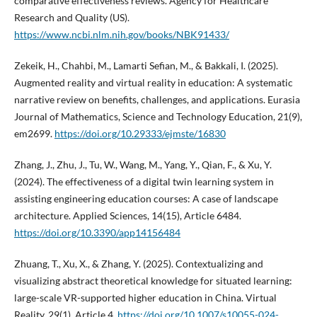
comparative effectiveness reviews. Agency for Healthcare
Research and Quality (US).
https://www.ncbi.nlm.nih.gov/books/NBK91433/
Zekeik, H., Chahbi, M., Lamarti Sefian, M., & Bakkali, I. (2025).
Augmented reality and virtual reality in education: A systematic
narrative review on benefits, challenges, and applications. Eurasia
Journal of Mathematics, Science and Technology Education, 21(9),
em2699.
https://doi.org/10.29333/ejmste/16830
Zhang, J., Zhu, J., Tu, W., Wang, M., Yang, Y., Qian, F., & Xu, Y.
(2024). The effectiveness of a digital twin learning system in
assisting engineering education courses: A case of landscape
architecture. Applied Sciences, 14(15), Article 6484.
https://doi.org/10.3390/app14156484
Zhuang, T., Xu, X., & Zhang, Y. (2025). Contextualizing and
visualizing abstract theoretical knowledge for situated learning:
large-scale VR-supported higher education in China. Virtual
Reality, 29(1), Article 4.
https://doi.org/10.1007/s10055-024-