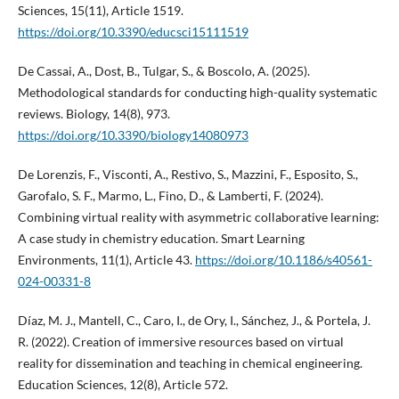
Sciences, 15(11), Article 1519.
https://doi.org/10.3390/educsci15111519
De Cassai, A., Dost, B., Tulgar, S., & Boscolo, A. (2025).
Methodological standards for conducting high-quality systematic
reviews. Biology, 14(8), 973.
https://doi.org/10.3390/biology14080973
De Lorenzis, F., Visconti, A., Restivo, S., Mazzini, F., Esposito, S.,
Garofalo, S. F., Marmo, L., Fino, D., & Lamberti, F. (2024).
Combining virtual reality with asymmetric collaborative learning:
A case study in chemistry education. Smart Learning
Environments, 11(1), Article 43.
https://doi.org/10.1186/s40561-
024-00331-8
Díaz, M. J., Mantell, C., Caro, I., de Ory, I., Sánchez, J., & Portela, J.
R. (2022). Creation of immersive resources based on virtual
reality for dissemination and teaching in chemical engineering.
Education Sciences, 12(8), Article 572.