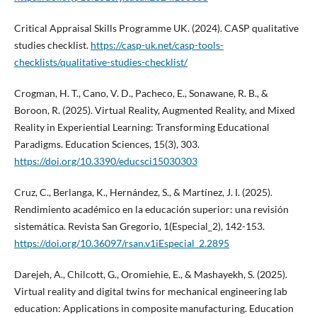
Critical Appraisal Skills Programme UK. (2024). CASP qualitative
studies checklist.
https://casp-uk.net/casp-tools-
checklists/qualitative-studies-checklist/
Crogman, H. T., Cano, V. D., Pacheco, E., Sonawane, R. B., &
Boroon, R. (2025). Virtual Reality, Augmented Reality, and Mixed
Reality in Experiential Learning: Transforming Educational
Paradigms. Education Sciences, 15(3), 303.
https://doi.org/10.3390/educsci15030303
Cruz, C., Berlanga, K., Hernández, S., & Martínez, J. I. (2025).
Rendimiento académico en la educación superior: una revisión
sistemática. Revista San Gregorio, 1(Especial_2), 142-153.
https://doi.org/10.36097/rsan.v1iEspecial_2.2895
Darejeh, A., Chilcott, G., Oromiehie, E., & Mashayekh, S. (2025).
Virtual reality and digital twins for mechanical engineering lab
education: Applications in composite manufacturing. Education