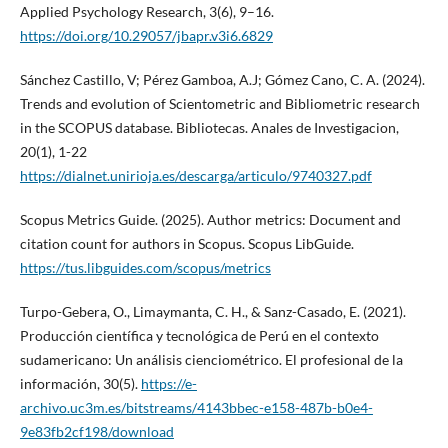
Applied Psychology Research, 3(6), 9–16.
https://doi.org/10.29057/jbapr.v3i6.6829
Sánchez Castillo, V; Pérez Gamboa, A.J; Gómez Cano, C. A. (2024).
Trends and evolution of Scientometric and Bibliometric research
in the SCOPUS database. Bibliotecas. Anales de Investigacion,
20(1), 1-22
https://dialnet.unirioja.es/descarga/articulo/9740327.pdf
Scopus Metrics Guide. (2025). Author metrics: Document and
citation count for authors in Scopus. Scopus LibGuide.
https://tus.libguides.com/scopus/metrics
Turpo-Gebera, O., Limaymanta, C. H., & Sanz-Casado, E. (2021).
Producción científica y tecnológica de Perú en el contexto
sudamericano: Un análisis cienciométrico. El profesional de la
información, 30(5).
https://e-
archivo.uc3m.es/bitstreams/4143bbec-e158-487b-b0e4-
9e83fb2cf198/download