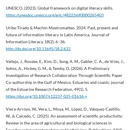
UNESCO. (2023). Global framework on digital literacy skills.
https://unesdoc.unesco.org/ark:/48223/pf0000265403
Uribe-Tirado & Machin-Mastromatteo. 2024. Past, present and
future of information literacy in Latin America. Journal of
Information Literacy, 18(2), 6–36.
http://dx.doi.org/10.11645/18.2.632
Vallejo, J., Roozee, E., Kim, D., Song, A. M., Gabler, C. A., de Vries, J.,
Sohns, A., Hickey, G. M., & Temby, O. (2026). A Preliminary
Investigation of Research Collaboration Through Scientific Paper
Co-authorship in the Gulf of Mexico. Estuaries and coasts: journal
of the Estuarine Research Federation, 49(1), 5.
https://doi.org/10.1007/s12237-025-01616-y
Viera-Arroyo, W., Vera, L., Moya, M., López, D., Vásquez-Castillo,
W., & Caicedo, C. (2025). An assessment of scientific productivity:
Review in the area of agricultural and biological sciences in
Ecuador using scientometrics and Lotka’s law. Publications, 13(4),