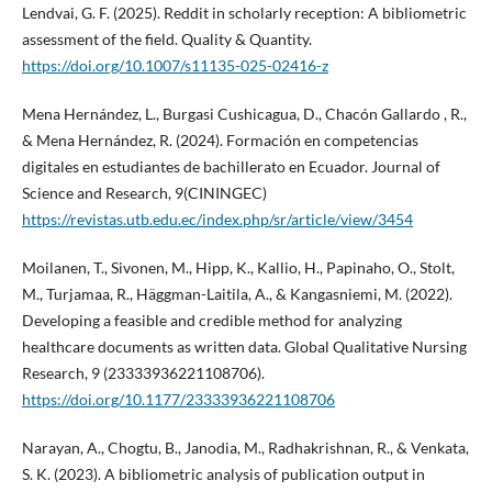
Lendvai, G. F. (2025). Reddit in scholarly reception: A bibliometric
assessment of the field. Quality & Quantity.
https://doi.org/10.1007/s11135-025-02416-z
Mena Hernández, L., Burgasi Cushicagua, D., Chacón Gallardo , R.,
& Mena Hernández, R. (2024). Formación en competencias
digitales en estudiantes de bachillerato en Ecuador. Journal of
Science and Research, 9(CININGEC)
https://revistas.utb.edu.ec/index.php/sr/article/view/3454
Moilanen, T., Sivonen, M., Hipp, K., Kallio, H., Papinaho, O., Stolt,
M., Turjamaa, R., Häggman-Laitila, A., & Kangasniemi, M. (2022).
Developing a feasible and credible method for analyzing
healthcare documents as written data. Global Qualitative Nursing
Research, 9 (23333936221108706).
https://doi.org/10.1177/23333936221108706
Narayan, A., Chogtu, B., Janodia, M., Radhakrishnan, R., & Venkata,
S. K. (2023). A bibliometric analysis of publication output in