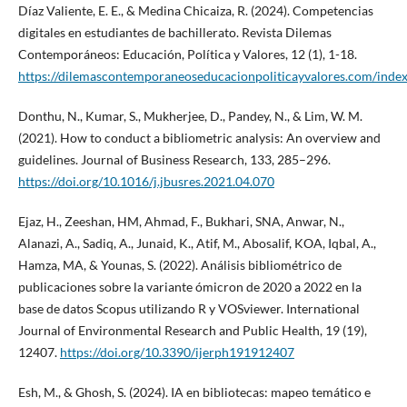
Díaz Valiente, E. E., & Medina Chicaiza, R. (2024). Competencias
digitales en estudiantes de bachillerato. Revista Dilemas
Contemporáneos: Educación, Política y Valores, 12 (1), 1-18.
https://dilemascontemporaneoseducacionpoliticayvalores.com/index
Donthu, N., Kumar, S., Mukherjee, D., Pandey, N., & Lim, W. M.
(2021). How to conduct a bibliometric analysis: An overview and
guidelines. Journal of Business Research, 133, 285–296.
https://doi.org/10.1016/j.jbusres.2021.04.070
Ejaz, H., Zeeshan, HM, Ahmad, F., Bukhari, SNA, Anwar, N.,
Alanazi, A., Sadiq, A., Junaid, K., Atif, M., Abosalif, KOA, Iqbal, A.,
Hamza, MA, & Younas, S. (2022). Análisis bibliométrico de
publicaciones sobre la variante ómicron de 2020 a 2022 en la
base de datos Scopus utilizando R y VOSviewer. International
Journal of Environmental Research and Public Health, 19 (19),
12407.
https://doi.org/10.3390/ijerph191912407
Esh, M., & Ghosh, S. (2024). IA en bibliotecas: mapeo temático e