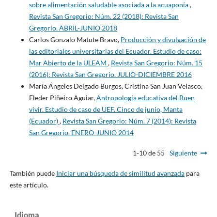
sobre alimentación saludable asociada a la acuaponía
,
Revista San Gregorio: Núm. 22 (2018): Revista San
Gregorio. ABRIL-JUNIO 2018
Carlos Gonzalo Matute Bravo,
Producción y divulgación de
las editoriales universitarias del Ecuador. Estudio de caso:
Mar Abierto de la ULEAM
,
Revista San Gregorio: Núm. 15
(2016): Revista San Gregorio. JULIO-DICIEMBRE 2016
María Ángeles Delgado Burgos, Cristina San Juan Velasco,
Eleder Piñeiro Aguiar,
Antropología educativa del Buen
vivir. Estudio de caso de UEF. Cinco de junio, Manta
(Ecuador)
,
Revista San Gregorio: Núm. 7 (2014): Revista
San Gregorio. ENERO-JUNIO 2014
1-10 de 55
Siguiente
También puede
Iniciar una búsqueda de similitud avanzada
para
este artículo.
Idioma