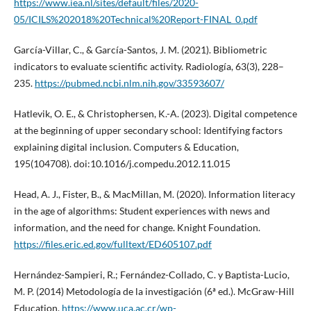
https://www.iea.nl/sites/default/files/2020-
05/ICILS%202018%20Technical%20Report-FINAL_0.pdf
García-Villar, C., & García-Santos, J. M. (2021). Bibliometric
indicators to evaluate scientific activity. Radiología, 63(3), 228–
235.
https://pubmed.ncbi.nlm.nih.gov/33593607/
Hatlevik, O. E., & Christophersen, K.-A. (2023). Digital competence
at the beginning of upper secondary school: Identifying factors
explaining digital inclusion. Computers & Education,
195(104708). doi:10.1016/j.compedu.2012.11.015
Head, A. J., Fister, B., & MacMillan, M. (2020). Information literacy
in the age of algorithms: Student experiences with news and
information, and the need for change. Knight Foundation.
https://files.eric.ed.gov/fulltext/ED605107.pdf
Hernández-Sampieri, R.; Fernández-Collado, C. y Baptista-Lucio,
M. P. (2014) Metodología de la investigación (6ª ed.). McGraw-Hill
Education.
https://www.uca.ac.cr/wp-