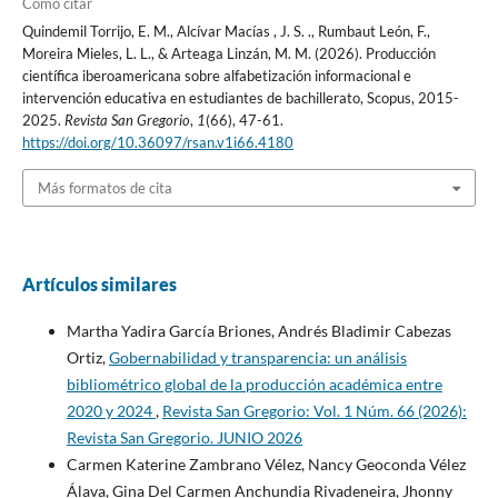
Cómo citar
Quindemil Torrijo, E. M., Alcívar Macías , J. S. ., Rumbaut León, F.,
Moreira Mieles, L. L., & Arteaga Linzán, M. M. (2026). Producción
científica iberoamericana sobre alfabetización informacional e
intervención educativa en estudiantes de bachillerato, Scopus, 2015-
2025.
Revista San Gregorio
,
1
(66), 47-61.
https://doi.org/10.36097/rsan.v1i66.4180
Más formatos de cita
Artículos similares
Martha Yadira García Briones, Andrés Bladimir Cabezas
Ortiz,
Gobernabilidad y transparencia: un análisis
bibliométrico global de la producción académica entre
2020 y 2024
,
Revista San Gregorio: Vol. 1 Núm. 66 (2026):
Revista San Gregorio. JUNIO 2026
Carmen Katerine Zambrano Vélez, Nancy Geoconda Vélez
Álava, Gina Del Carmen Anchundia Rivadeneira, Jhonny