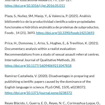
https://doi.org/10.1016/j.ijer.2016.05.011
Plaza, S., Nuñez, SM, Masip, Y., & Valencia, P. (2025). Análisis
bibliométrico de la productividad científica sobre propiedades
funcionales e hidrólisis enzimática de proteínas de subproductos.
Foods , 14 (21), 3693.
https://doi.org/10.3390/foods14213693
Price, H., Domoney, J., Ariss, S., Hughes, E., & Trevillion, K. (2021).
Documentary analysis within a realist evaluation:
Recommendations from a study of sexual assault referral centres.
International Journal of Qualitative Methods, 20.
https://doi.org/10.1177/16094069211047818
Ramírez-Castañeda, V. (2020). Disadvantages in preparing and
publishing scientific papers caused by the dominance of the
English language in science. PLoS ONE, 15(9), e0238372.
https://doi.org/10.1371/journal.pone.0238372
Reyes Blácido, I., Guerra, E. D., Reyes, N. C., Corimayhua Luque, O.,