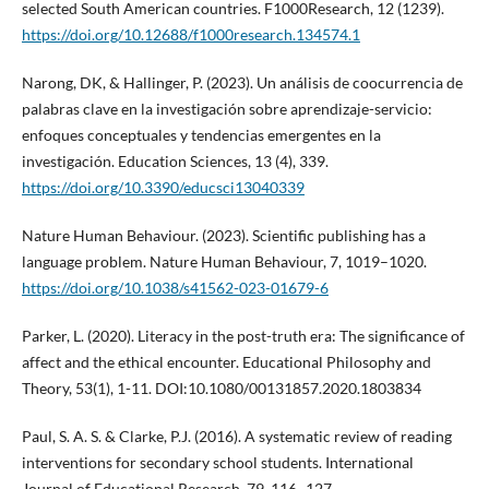
selected South American countries. F1000Research, 12 (1239).
https://doi.org/10.12688/f1000research.134574.1
Narong, DK, & Hallinger, P. (2023). Un análisis de coocurrencia de
palabras clave en la investigación sobre aprendizaje-servicio:
enfoques conceptuales y tendencias emergentes en la
investigación. Education Sciences, 13 (4), 339.
https://doi.org/10.3390/educsci13040339
Nature Human Behaviour. (2023). Scientific publishing has a
language problem. Nature Human Behaviour, 7, 1019–1020.
https://doi.org/10.1038/s41562-023-01679-6
Parker, L. (2020). Literacy in the post-truth era: The significance of
affect and the ethical encounter. Educational Philosophy and
Theory, 53(1), 1-11. DOI:10.1080/00131857.2020.1803834
Paul, S. A. S. & Clarke, P.J. (2016). A systematic review of reading
interventions for secondary school students. International
Journal of Educational Research, 79, 116–127.