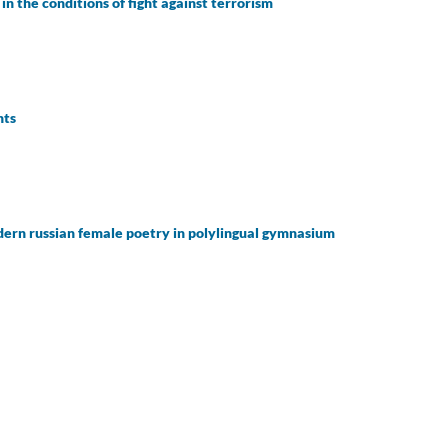
in the conditions of fight against terrorism
hts
odern russian female poetry in polylingual gymnasium