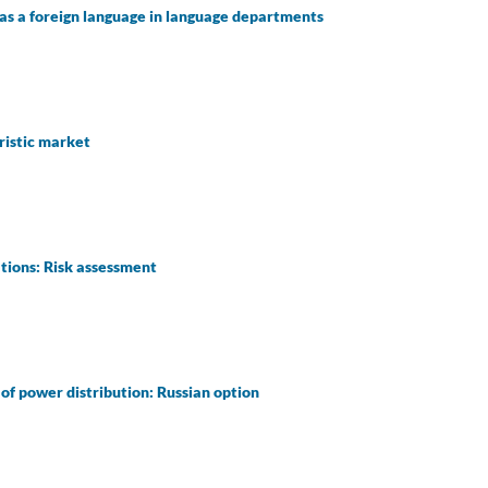
h as a foreign language in language departments
ristic market
ations: Risk assessment
 of power distribution: Russian option