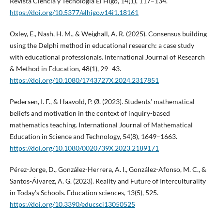
Revista Ciencia y Tecnología El Higo, 14(1), 117–134.
https://doi.org/10.5377/elhigo.v14i1.18161
Oxley, E., Nash, H. M., & Weighall, A. R. (2025). Consensus building
using the Delphi method in educational research: a case study
with educational professionals. International Journal of Research
& Method in Education, 48(1), 29–43.
https://doi.org/10.1080/1743727X.2024.2317851
Pedersen, I. F., & Haavold, P. Ø. (2023). Students’ mathematical
beliefs and motivation in the context of inquiry-based
mathematics teaching. International Journal of Mathematical
Education in Science and Technology, 54(8), 1649–1663.
https://doi.org/10.1080/0020739X.2023.2189171
Pérez-Jorge, D., González-Herrera, A. I., González-Afonso, M. C., &
Santos-Álvarez, A. G. (2023). Reality and Future of Interculturality
in Today’s Schools. Education sciences, 13(5), 525.
https://doi.org/10.3390/educsci13050525