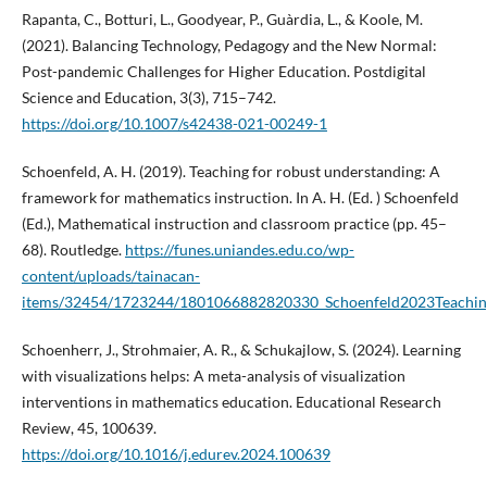
Rapanta, C., Botturi, L., Goodyear, P., Guàrdia, L., & Koole, M.
(2021). Balancing Technology, Pedagogy and the New Normal:
Post-pandemic Challenges for Higher Education. Postdigital
Science and Education, 3(3), 715–742.
https://doi.org/10.1007/s42438-021-00249-1
Schoenfeld, A. H. (2019). Teaching for robust understanding: A
framework for mathematics instruction. In A. H. (Ed. ) Schoenfeld
(Ed.), Mathematical instruction and classroom practice (pp. 45–
68). Routledge.
https://funes.uniandes.edu.co/wp-
content/uploads/tainacan-
items/32454/1723244/1801066882820330_Schoenfeld2023Teachin
Schoenherr, J., Strohmaier, A. R., & Schukajlow, S. (2024). Learning
with visualizations helps: A meta-analysis of visualization
interventions in mathematics education. Educational Research
Review, 45, 100639.
https://doi.org/10.1016/j.edurev.2024.100639