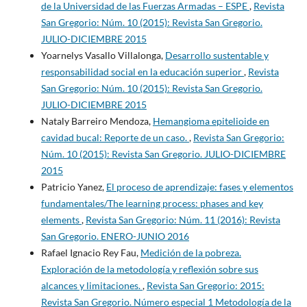
de la Universidad de las Fuerzas Armadas – ESPE
,
Revista
San Gregorio: Núm. 10 (2015): Revista San Gregorio.
JULIO-DICIEMBRE 2015
Yoarnelys Vasallo Villalonga,
Desarrollo sustentable y
responsabilidad social en la educación superior
,
Revista
San Gregorio: Núm. 10 (2015): Revista San Gregorio.
JULIO-DICIEMBRE 2015
Nataly Barreiro Mendoza,
Hemangioma epitelioide en
cavidad bucal: Reporte de un caso.
,
Revista San Gregorio:
Núm. 10 (2015): Revista San Gregorio. JULIO-DICIEMBRE
2015
Patricio Yanez,
El proceso de aprendizaje: fases y elementos
fundamentales/The learning process: phases and key
elements
,
Revista San Gregorio: Núm. 11 (2016): Revista
San Gregorio. ENERO-JUNIO 2016
Rafael Ignacio Rey Fau,
Medición de la pobreza.
Exploración de la metodología y reflexión sobre sus
alcances y limitaciones.
,
Revista San Gregorio: 2015:
Revista San Gregorio. Número especial 1 Metodología de la