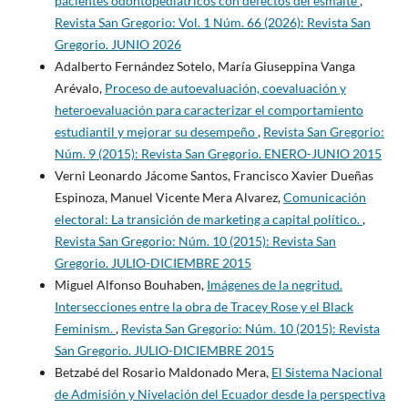
pacientes odontopediátricos con defectos del esmalte
,
Revista San Gregorio: Vol. 1 Núm. 66 (2026): Revista San
Gregorio. JUNIO 2026
Adalberto Fernández Sotelo, María Giuseppina Vanga
Arévalo,
Proceso de autoevaluación, coevaluación y
heteroevaluación para caracterizar el comportamiento
estudiantil y mejorar su desempeño
,
Revista San Gregorio:
Núm. 9 (2015): Revista San Gregorio. ENERO-JUNIO 2015
Verni Leonardo Jácome Santos, Francisco Xavier Dueñas
Espinoza, Manuel Vicente Mera Alvarez,
Comunicación
electoral: La transición de marketing a capital político.
,
Revista San Gregorio: Núm. 10 (2015): Revista San
Gregorio. JULIO-DICIEMBRE 2015
Miguel Alfonso Bouhaben,
Imágenes de la negritud.
Intersecciones entre la obra de Tracey Rose y el Black
Feminism.
,
Revista San Gregorio: Núm. 10 (2015): Revista
San Gregorio. JULIO-DICIEMBRE 2015
Betzabé del Rosario Maldonado Mera,
El Sistema Nacional
de Admisión y Nivelación del Ecuador desde la perspectiva