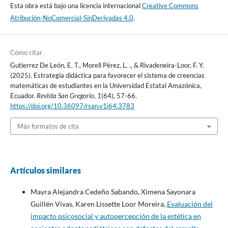
Esta obra está bajo una licencia internacional
Creative Commons
Atribución-NoComercial-SinDerivadas 4.0
.
Cómo citar
Gutierrez De León, E. T., Morell Pérez, L. ., & Rivadeneira-Loor, F. Y.
(2025). Estrategia didáctica para favorecer el sistema de creencias
matemáticas de estudiantes en la Universidad Estatal Amazónica,
Ecuador.
Revista San Gregorio
,
1
(64), 57-66.
https://doi.org/10.36097/rsan.v1i64.3783
Más formatos de cita
Artículos similares
Mayra Alejandra Cedeño Sabando, Ximena Sayonara
Guillén Vivas, Karen Lissette Loor Moreira,
Evaluación del
impacto psicosocial y autopercepción de la estética en