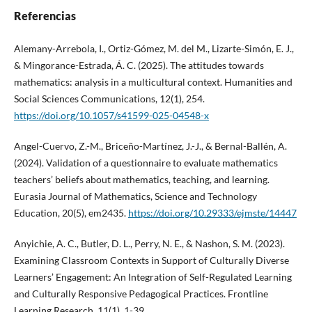
Referencias
Alemany-Arrebola, I., Ortiz-Gómez, M. del M., Lizarte-Simón, E. J.,
& Mingorance-Estrada, Á. C. (2025). The attitudes towards
mathematics: analysis in a multicultural context. Humanities and
Social Sciences Communications, 12(1), 254.
https://doi.org/10.1057/s41599-025-04548-x
Angel-Cuervo, Z.-M., Briceño-Martínez, J.-J., & Bernal-Ballén, A.
(2024). Validation of a questionnaire to evaluate mathematics
teachers’ beliefs about mathematics, teaching, and learning.
Eurasia Journal of Mathematics, Science and Technology
Education, 20(5), em2435.
https://doi.org/10.29333/ejmste/14447
Anyichie, A. C., Butler, D. L., Perry, N. E., & Nashon, S. M. (2023).
Examining Classroom Contexts in Support of Culturally Diverse
Learners’ Engagement: An Integration of Self-Regulated Learning
and Culturally Responsive Pedagogical Practices. Frontline
Learning Research, 11(1), 1-39.