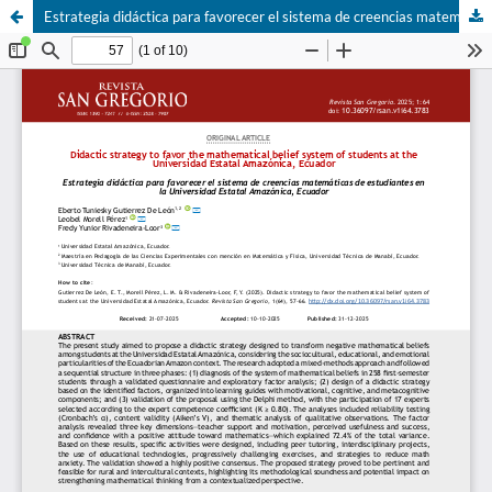
Estrategia didáctica para favorecer el sistema de creencias matemáticas de estudiantes en la Universidad Estatal Amazónica, Ecuador