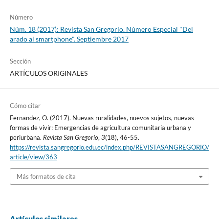
Número
Núm. 18 (2017): Revista San Gregorio. Número Especial "Del
arado al smartphone". Septiembre 2017
Sección
ARTÍCULOS ORIGINALES
Cómo citar
Fernandez, O. (2017). Nuevas ruralidades, nuevos sujetos, nuevas
formas de vivir: Emergencias de agricultura comunitaria urbana y
periurbana.
Revista San Gregorio
,
3
(18), 46-55.
https://revista.sangregorio.edu.ec/index.php/REVISTASANGREGORIO/
article/view/363
Más formatos de cita
Artículos similares