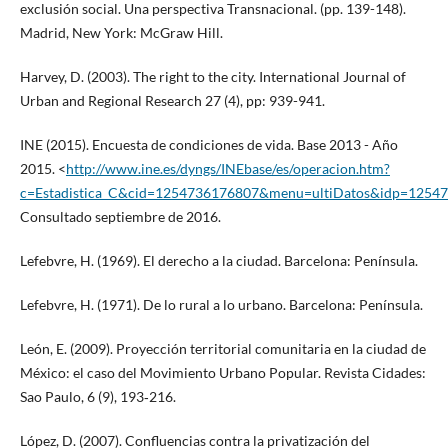
exclusión social. Una perspectiva Transnacional. (pp. 139-148).
Madrid, New York: McGraw Hill.
Harvey, D. (2003). The right to the city. International Journal of
Urban and Regional Research 27 (4), pp: 939-941.
INE (2015). Encuesta de condiciones de vida. Base 2013 - Año
2015. <
http://www.ine.es/dyngs/INEbase/es/operacion.htm?
c=Estadistica_C&cid=1254736176807&menu=ultiDatos&idp=1254
Consultado septiembre de 2016.
Lefebvre, H. (1969). El derecho a la ciudad. Barcelona: Península.
Lefebvre, H. (1971). De lo rural a lo urbano. Barcelona: Península.
León, E. (2009). Proyección territorial comunitaria en la ciudad de
México: el caso del Movimiento Urbano Popular. Revista Cidades:
Sao Paulo, 6 (9), 193‐216.
López, D. (2007). Confluencias contra la privatización del