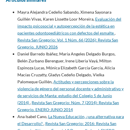
Mayra Alejandra Cedeño Sabando, Ximena Sayonara
Guillén Vivas, Karen Lissette Loor Moreira,
Evaluación del
impacto psicosocial y autopercepción de la estética en
pacientes odontopediátricos con defectos del esmalte
,
Revista San Gregorio: Vol. 1 Núm. 66 (2026): Revista San
Gregorio. JUNIO 2026
Daniel Barredo Ibáñez, María Angeles Delgado Burgos,
Belén Zurbano Berenguer, Irene Liberia Vayá, Milton
Espinoza Lucas, Mónica Elizabeth García García, Alicia
Macías Cruzatty, Gladys Cedeño Delgado, Vielka
Palomeque Guillén,
Actitudes y percepciones sobre la
violencia de género del personal docente y administrativo y
de servicios de Manta: estudio del Colegio 5 de Junio
(2014)
,
Revista San Gregorio: Núm. 7 (2014): Revista San
Gregorio. ENERO-JUNIO 2014
Ana Isabel Cano,
La Nueva Educación, ¿una alternativa para
el Desarrollo?
,
Revista San Gregorio: 2016: Revista San