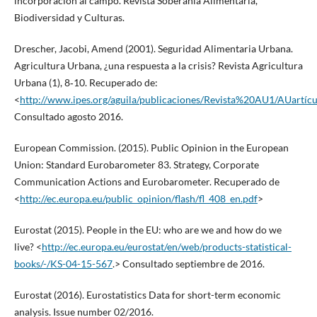
incorporación al campo. Revista Soberanía Alimentaria,
Biodiversidad y Culturas.
Drescher, Jacobi, Amend (2001). Seguridad Alimentaria Urbana.
Agricultura Urbana, ¿una respuesta a la crisis? Revista Agricultura
Urbana (1), 8‐10. Recuperado de:
<
http://www.ipes.org/aguila/publicaciones/Revista%20AU1/AUartícu
Consultado agosto 2016.
European Commission. (2015). Public Opinion in the European
Union: Standard Eurobarometer 83. Strategy, Corporate
Communication Actions and Eurobarometer. Recuperado de
<
http://ec.europa.eu/public_opinion/flash/fl_408_en.pdf
>
Eurostat (2015). People in the EU: who are we and how do we
live? <
http://ec.europa.eu/eurostat/en/web/products-statistical-
books/-/KS-04-15-567
.> Consultado septiembre de 2016.
Eurostat (2016). Eurostatistics Data for short-term economic
analysis. Issue number 02/2016.