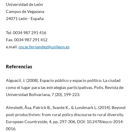
Universidad de León
Campus de Vegazana
24071 León - España
Tel. 0034 987 291 416
Fax. 0034 987 291 412
e.mail.
oscar.fernandez@unileon.es
Referencias
Alguacil, J. (2008). Espacio público y espacio político. La ciudad
como el lugar para las estrategias participativas. Polis. Revista de
Universidad Bolivariana, 7 (20), 199-223.
Almstedt, Åsa, Patrick B., Svante K., & Lundmark L. (2014). Beyond
post-productivism: from rural policy discourse to rural diversity.
European Countryside, 4, pp. 297-306, DOI: 10.2478/euco-2014-
0016.