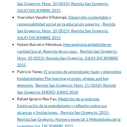
San Gregorio: Núm. 10 (2015): Revista San Gregorio.
JULIO-DICIEMBRE 2015
Yoarnelys Vasallo Villalonga,
Desarrollo sustentable y
responsabilidad social en la educación superior
,
Revista
San Gregorio: Núm. 10 (2015): Revista San Gregorio.
JULIO-DICIEMBRE 2015
Nataly Barreiro Mendoza,
Hemangioma epitelioide en
cavidad bucal: Reporte de un caso.
,
Revista San Gregorio:
Núm. 10 (2015): Revista San Gregorio. JULIO-DICIEMBRE
2015
Patricio Yanez,
El proceso de aprendizaje: fases y elementos
fundamentales/The learning process: phases and key
elements
,
Revista San Gregorio: Núm. 11 (2016): Revista
San Gregorio. ENERO-JUNIO 2016
Rafael Ignacio Rey Fau,
Medición de la pobreza.
Exploración de la metodología y reflexión sobre sus
alcances y limitaciones.
,
Revista San Gregorio: 2015:
Revista San Gregorio. Número especial 1 Metodología de la
investigación. DICIEMBRE 2015