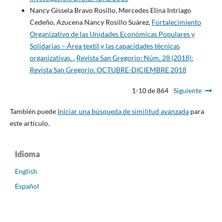
Nancy Gissela Bravo Rosillo, Mercedes Elina Intriago
Cedeño, Azucena Nancy Rosillo Suárez,
Fortalecimiento
Organizativo de las Unidades Económicas Populares y
Solidarias – Área textil y las capacidades técnicas
organizativas.
,
Revista San Gregorio: Núm. 28 (2018):
Revista San Gregorio. OCTUBRE-DICIEMBRE 2018
1-10 de 864
Siguiente
También puede
Iniciar una búsqueda de similitud avanzada
para
este artículo.
Idioma
English
Español