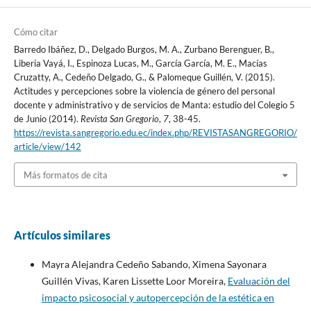
Cómo citar
Barredo Ibáñez, D., Delgado Burgos, M. A., Zurbano Berenguer, B.,
Liberia Vayá, I., Espinoza Lucas, M., García García, M. E., Macías
Cruzatty, A., Cedeño Delgado, G., & Palomeque Guillén, V. (2015).
Actitudes y percepciones sobre la violencia de género del personal
docente y administrativo y de servicios de Manta: estudio del Colegio 5
de Junio (2014).
Revista San Gregorio
,
7
, 38-45.
https://revista.sangregorio.edu.ec/index.php/REVISTASANGREGORIO/
article/view/142
Más formatos de cita
Artículos similares
Mayra Alejandra Cedeño Sabando, Ximena Sayonara
Guillén Vivas, Karen Lissette Loor Moreira,
Evaluación del
impacto psicosocial y autopercepción de la estética en