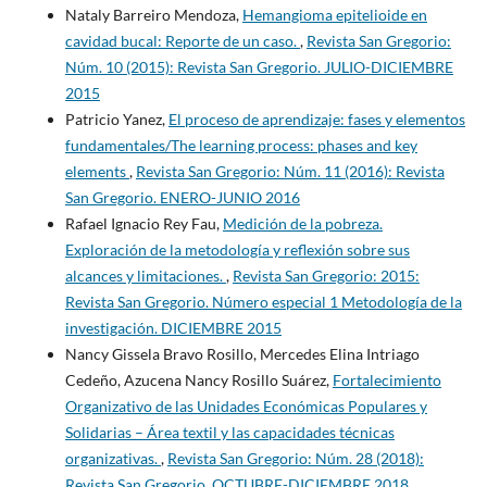
Nataly Barreiro Mendoza,
Hemangioma epitelioide en
cavidad bucal: Reporte de un caso.
,
Revista San Gregorio:
Núm. 10 (2015): Revista San Gregorio. JULIO-DICIEMBRE
2015
Patricio Yanez,
El proceso de aprendizaje: fases y elementos
fundamentales/The learning process: phases and key
elements
,
Revista San Gregorio: Núm. 11 (2016): Revista
San Gregorio. ENERO-JUNIO 2016
Rafael Ignacio Rey Fau,
Medición de la pobreza.
Exploración de la metodología y reflexión sobre sus
alcances y limitaciones.
,
Revista San Gregorio: 2015:
Revista San Gregorio. Número especial 1 Metodología de la
investigación. DICIEMBRE 2015
Nancy Gissela Bravo Rosillo, Mercedes Elina Intriago
Cedeño, Azucena Nancy Rosillo Suárez,
Fortalecimiento
Organizativo de las Unidades Económicas Populares y
Solidarias – Área textil y las capacidades técnicas
organizativas.
,
Revista San Gregorio: Núm. 28 (2018):
Revista San Gregorio. OCTUBRE-DICIEMBRE 2018