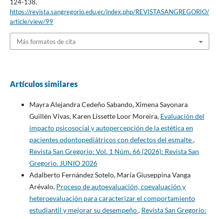
124-138.
https://revista.sangregorio.edu.ec/index.php/REVISTASANGREGORIO/
article/view/99
Más formatos de cita
Artículos similares
Mayra Alejandra Cedeño Sabando, Ximena Sayonara
Guillén Vivas, Karen Lissette Loor Moreira,
Evaluación del
impacto psicosocial y autopercepción de la estética en
pacientes odontopediátricos con defectos del esmalte
,
Revista San Gregorio: Vol. 1 Núm. 66 (2026): Revista San
Gregorio. JUNIO 2026
Adalberto Fernández Sotelo, María Giuseppina Vanga
Arévalo,
Proceso de autoevaluación, coevaluación y
heteroevaluación para caracterizar el comportamiento
estudiantil y mejorar su desempeño
,
Revista San Gregorio: