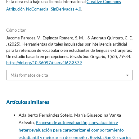
Esta obra está bajo una licencia internacional
Creative Commons
Atribución-NoComercial-SinDerivadas 4.0
.
Cómo citar
Jacome Paredes, V., Espinoza Romero, S. M. ., & Andraus Quintero, C. E.
. (2025). Herramientas digitales impulsadas por inteligencia artificial
para la retención de vocabulario en estudiantes de lenguas extranjeras:
Un estudio basado en percepciones.
Revista San Gregorio
,
1
(62), 79-84.
https://doi.org/10.36097/rsan.v1i62.3579
Más formatos de cita
Artículos similares
Adalberto Fernández Sotelo, María Giuseppina Vanga
Arévalo,
Proceso de autoevaluación, coevaluación y
heteroevaluación para caracterizar el comportamiento
estudiantil y mejorar su desempeño
,
Revista San Gregorio: