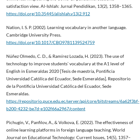
satisfaction view. Al-Ishlah: Jurnal Pendidikan, 13(2), 1358–1365.
https://doi.org/10.35445/alishlah.v13i2.912
Nation, I. S. P. (2002). Learning vocabulary in another language.
Cambridge University Press.
https://doi.org/10.1017/CBO9781139524759
Núñez Olmedo, C. D., & Ramírez Lozada, H. (2023). The use of
technology to improve students’ vocabulary at the A1 level of
English in Esmeraldas 2020 [Tesis de maestría, Pontificia
Universidad Católica del Ecuador, Sede Esmeraldas]. Repositorio
de la Pontificia Universidad Católica del Ecuador, Sede
Esmeraldas.
https://repositorio.puce.edu.ec/server/api/core/bitstreams/6a62f3bf-
b200-4232-be7d-e102f66a2967/content
Pichugin, V., Panfilov, A., & Volkova, E. (2022). The effectiveness of
online learning platforms in foreign language teaching. World
Journal on Educational Technology: Current Issues, 14(5), 1357–