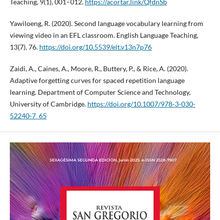
Teaching, 9(1), 001–012.
https://acortar.link/QfdnSb
Yawiloeng, R. (2020). Second language vocabulary learning from
viewing video in an EFL classroom. English Language Teaching,
13(7), 76.
https://doi.org/10.5539/elt.v13n7p76
Zaidi, A., Caines, A., Moore, R., Buttery, P., & Rice, A. (2020).
Adaptive forgetting curves for spaced repetition language
learning. Department of Computer Science and Technology,
University of Cambridge.
https://doi.org/10.1007/978-3-030-
52240-7_65