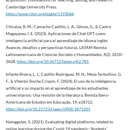
Cambridge University Press.
https://www.jstor.org/stable/1193066
Chicaiza, R. M., Camacho Castillo, L. A., Ghose, G., & Castro
Magayanes, I. E. (2023). Aplicaciones de Chat GPT como
inteligencia artificial para el aprendizaje de idioma inglés:
Avances, desafíos y perspectivas futuras. LATAM Revista
Latinoamericana de Ciencias Sociales y Humanidades, 4(2), 2610–
2628.
https://doi.org/10.56712/latam.v4i2.781
Infante Rivera, L. J., Castillo Rodríguez, M. N., Meza Terbullino, G.
F., & Viterbo Sinche Crispin, F. (2024). El uso de la inteligencia
artificial y su impacto en el aprendizaje de los estudiantes
universitarios: Una revisión de la literatura. Revista Ibero-
Americana de Estudos em Educação, 19, e18712.
https://doi.org/10.21723/riaee.v19i00.1871201
Nainggolan, S. (2021). Evaluating digital platforms related to
online learning during the Covid-19 pandemic: Students’