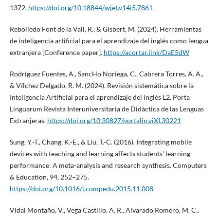
1372.
https://doi.org/10.18844/wjet.v14i5.7861
Rebolledo Font de la Vall, R., & Gisbert, M. (2024). Herramientas
de inteligencia artificial para el aprendizaje del inglés como lengua
extranjera [Conference paper].
https://acortar.link/DaE5dW
Rodríguez Fuentes, A., SancHo Noriega, C., Cabrera Torres, A. A.,
& Vílchez Delgado, R. M. (2024). Revisión sistemática sobre la
Inteligencia Artificial para el aprendizaje del inglés L2. Porta
Linguarum Revista Interuniversitaria de Didáctica de las Lenguas
Extranjeras.
https://doi.org/10.30827/portalin.viXI.30221
Sung, Y.-T., Chang, K.-E., & Liu, T.-C. (2016). Integrating mobile
devices with teaching and learning affects students' learning
performance: A meta-analysis and research synthesis. Computers
& Education, 94, 252–275.
https://doi.org/10.1016/j.compedu.2015.11.008
Vidal Montaño, V., Vega Castillo, A. R., Alvarado Romero, M. C.,