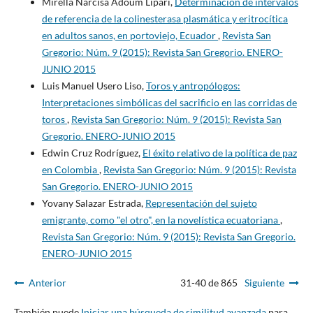
Mirella Narcisa Adoum Lipari,
Determinación de intervalos
de referencia de la colinesterasa plasmática y eritrocítica
en adultos sanos, en portoviejo, Ecuador
,
Revista San
Gregorio: Núm. 9 (2015): Revista San Gregorio. ENERO-
JUNIO 2015
Luis Manuel Usero Liso,
Toros y antropólogos:
Interpretaciones simbólicas del sacrificio en las corridas de
toros
,
Revista San Gregorio: Núm. 9 (2015): Revista San
Gregorio. ENERO-JUNIO 2015
Edwin Cruz Rodríguez,
El éxito relativo de la política de paz
en Colombia
,
Revista San Gregorio: Núm. 9 (2015): Revista
San Gregorio. ENERO-JUNIO 2015
Yovany Salazar Estrada,
Representación del sujeto
emigrante, como "el otro", en la novelística ecuatoriana
,
Revista San Gregorio: Núm. 9 (2015): Revista San Gregorio.
ENERO-JUNIO 2015
Anterior
31-40 de 865
Siguiente
También puede
Iniciar una búsqueda de similitud avanzada
para