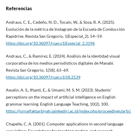
Referencias
Andraus, C. E., Cedeño, N. D., Tocaín, W., & Sosa, R. A. (2025).
Evolución de la métrica de Instagram de la Escuela de Conducción
Rapidrive. Revista San Gregorio, 1(Especial_2), 54–59.
https://doi.org/10.36097/rsan.v1iEspecial_2.3196
Andraus, C., & Ramírez, E. (2024). Análisis de la identidad visual
corporativa de los medios periodísticos digitales de Manabí.
Revista San Gregorio, 1(58), 63–69.
https://doi.org/10.36097/rsan.v1i58.2539
Awalin, A. S., Iftanti, E., & Umami, M. S. M. (2023). Students’
perceptions on the impact of artificial intelligence on English
grammar learning. English Language Teaching, 10(2), 100.
https://jurnalfaktarbiyah.iainkediri.ac.id/index.php/proceedings/arti
Chapelle, C. A. (2001). Computer applications in second language
acquisition: Foundations for teaching, testing, and research.