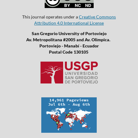
This journal operates under a
Creative Commons
Attribution 4.0 International License
San Gregorio University of Portoviejo
Av. Metropolitana #2005 and Av. Olimpica.
Portoviejo - Manabí - Ecuador
Postal Code 130105