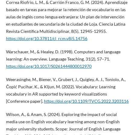
Correa Riofrío, L. M., & Carrión Franco, G. M. (2024). Aprendizaje
basado en tareas para mejorar la retención de vocabulario en las
aulas de inglés como lengua extranjera: Un plan de intervención
en estudiantes de secundaria de la ciudad de Loja. Ciencia Latina
Revista Científica Multidisciplinar, 8(5), 12945-12955.
https://doi.org/10.37811/cl_rcm.v8i5.14756
Warschauer, M., & Healey, D. (1998). Computers and language
learning: An overview. Language Teaching, 31(2), 57–71.
https://doi.org/10.1017/S0261444800012970
Weerasinghe, M., Biener, V., Grubert, J., Quigley, A. J., Toniolo, A.,
Čopić Pucihar, K., & Kljun, M. (2022). Vocabulary: Learning
vocabulary in AR supported by keyword visualizations
[Conference paper].
https://doi.org/10.1109/TVCG.2022.3203116
Wilson, A., & Anam, S. (2024). Exploring the impact of social
media use on English vocabulary learning among non-English
major university students. Scope: Journal of English Language