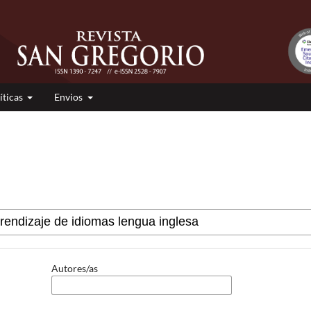
íticas
Envios
Autores/as