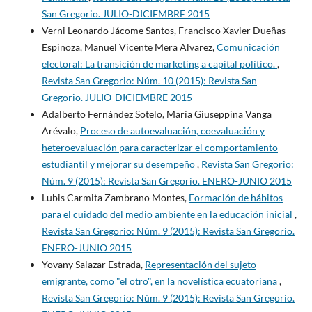
San Gregorio. JULIO-DICIEMBRE 2015
Verni Leonardo Jácome Santos, Francisco Xavier Dueñas
Espinoza, Manuel Vicente Mera Alvarez,
Comunicación
electoral: La transición de marketing a capital político.
,
Revista San Gregorio: Núm. 10 (2015): Revista San
Gregorio. JULIO-DICIEMBRE 2015
Adalberto Fernández Sotelo, María Giuseppina Vanga
Arévalo,
Proceso de autoevaluación, coevaluación y
heteroevaluación para caracterizar el comportamiento
estudiantil y mejorar su desempeño
,
Revista San Gregorio:
Núm. 9 (2015): Revista San Gregorio. ENERO-JUNIO 2015
Lubis Carmita Zambrano Montes,
Formación de hábitos
para el cuidado del medio ambiente en la educación inicial
,
Revista San Gregorio: Núm. 9 (2015): Revista San Gregorio.
ENERO-JUNIO 2015
Yovany Salazar Estrada,
Representación del sujeto
emigrante, como "el otro", en la novelística ecuatoriana
,
Revista San Gregorio: Núm. 9 (2015): Revista San Gregorio.