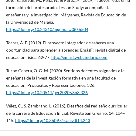
Soto, E., Serván, M., Peña, N., & Pérez, Á. (2019). Nuevos retos en la
formación del profesorado. Lesson Study: acompañar la
enseñanza y la investigación. Márgenes, Revista de Educación de
la Universidad de Málaga.
https://doi.org/10.24310/mgnmar.v0i0.6504
Torres, Á. F. (2019). El proyecto integrador de saberes una
oportunidad para aprender a aprender. EmásF: revista digital de
educación física, 62-77.
http://emasf.webcindario.com
Turpo Gebera, O. G.-M. (2020). Sentidos docentes asignados a la
enseñanza de la investigación formativa en una facultad de
educación. Propósitos y Representaciones. 326.
https://doi.org/10.20511/pyr2020.v8n3.326
Vélez, C., & Zambrano, L. (2016). Desafíos del rediseño curricular
de la carrera de Educación Inicial. Revista San Gregrio, 14, 104–
115.
https://doi.org/10.36097/rsan.v0i14.243