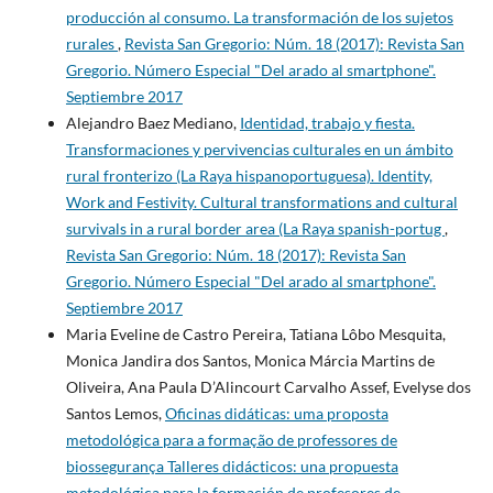
producción al consumo. La transformación de los sujetos
rurales
,
Revista San Gregorio: Núm. 18 (2017): Revista San
Gregorio. Número Especial "Del arado al smartphone".
Septiembre 2017
Alejandro Baez Mediano,
Identidad, trabajo y fiesta.
Transformaciones y pervivencias culturales en un ámbito
rural fronterizo (La Raya hispanoportuguesa). Identity,
Work and Festivity. Cultural transformations and cultural
survivals in a rural border area (La Raya spanish-portug
,
Revista San Gregorio: Núm. 18 (2017): Revista San
Gregorio. Número Especial "Del arado al smartphone".
Septiembre 2017
Maria Eveline de Castro Pereira, Tatiana Lôbo Mesquita,
Monica Jandira dos Santos, Monica Márcia Martins de
Oliveira, Ana Paula D’Alincourt Carvalho Assef, Evelyse dos
Santos Lemos,
Oficinas didáticas: uma proposta
metodológica para a formação de professores de
biossegurança Talleres didácticos: una propuesta
metodológica para la formación de profesores de