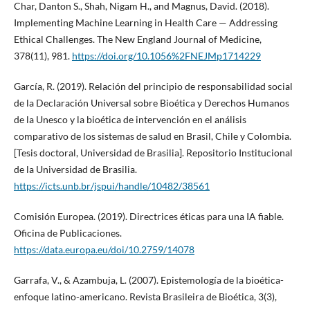
Char, Danton S., Shah, Nigam H., and Magnus, David. (2018).
Implementing Machine Learning in Health Care — Addressing
Ethical Challenges. The New England Journal of Medicine,
378(11), 981.
https://doi.org/10.1056%2FNEJMp1714229
García, R. (2019). Relación del principio de responsabilidad social
de la Declaración Universal sobre Bioética y Derechos Humanos
de la Unesco y la bioética de intervención en el análisis
comparativo de los sistemas de salud en Brasil, Chile y Colombia.
[Tesis doctoral, Universidad de Brasilia]. Repositorio Institucional
de la Universidad de Brasilia.
https://icts.unb.br/jspui/handle/10482/38561
Comisión Europea. (2019). Directrices éticas para una IA fiable.
Oficina de Publicaciones.
https://data.europa.eu/doi/10.2759/14078
Garrafa, V., & Azambuja, L. (2007). Epistemología de la bioética-
enfoque latino-americano. Revista Brasileira de Bioética, 3(3),