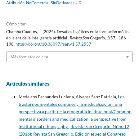
Atribución-NoComercial-SinDerivadas 4.0
.
Cómo citar
Chamba Cuadros, J. (2024). Desafíos bioéticos en la formación médica
en la era de la inteligencia artificial .
Revista San Gregorio
,
1
(57), 186-
198.
https://doi.org/10.36097/rsan.v1i57.2557
Más formatos de cita
Artículos similares
Medeiros Fernandes Luciana, Alvarez Sanz Patricia,
Los
trastornos mentales comunes y la medicalización: una
perspectiva a partir de la etnografía institucional/Common
mental disorders and medicalization: a perspective from
institutional ethnography
,
Revista San Gregorio: Núm. 12
(2016): Revista San Gregorio. Edición especial Congreso