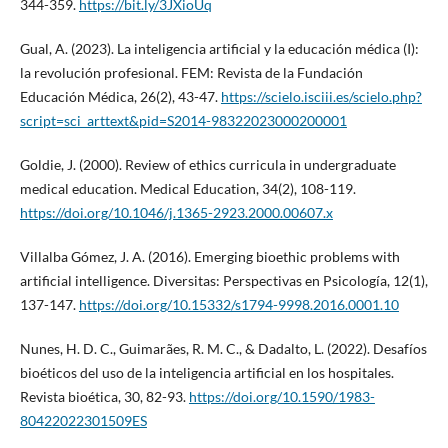
344-359.
https://bit.ly/3JXioUq
Gual, A. (2023). La inteligencia artificial y la educación médica (I):
la revolución profesional. FEM: Revista de la Fundación
Educación Médica, 26(2), 43-47.
https://scielo.isciii.es/scielo.php?
script=sci_arttext&pid=S2014-98322023000200001
Goldie, J. (2000). Review of ethics curricula in undergraduate
medical education. Medical Education, 34(2), 108-119.
https://doi.org/10.1046/j.1365-2923.2000.00607.x
Villalba Gómez, J. A. (2016). Emerging bioethic problems with
artificial intelligence. Diversitas: Perspectivas en Psicología, 12(1),
137-147.
https://doi.org/10.15332/s1794-9998.2016.0001.10
Nunes, H. D. C., Guimarães, R. M. C., & Dadalto, L. (2022). Desafíos
bioéticos del uso de la inteligencia artificial en los hospitales.
Revista bioética, 30, 82-93.
https://doi.org/10.1590/1983-
80422022301509ES