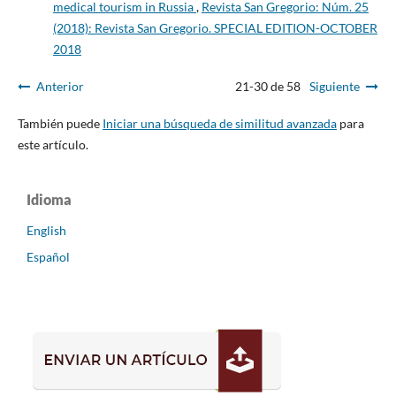
medical tourism in Russia
,
Revista San Gregorio: Núm. 25
(2018): Revista San Gregorio. SPECIAL EDITION-OCTOBER
2018
Anterior
21-30 de 58
Siguiente
También puede
Iniciar una búsqueda de similitud avanzada
para
este artículo.
Idioma
English
Español