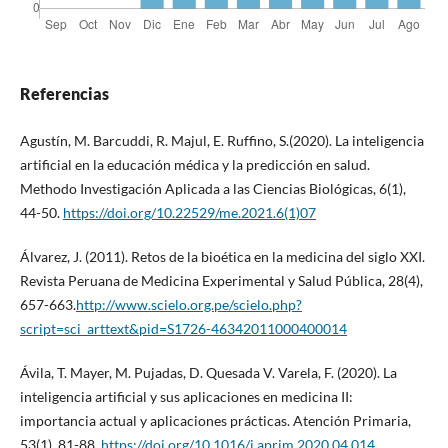
Referencias
Agustín, M. Barcuddi, R. Majul, E. Ruffino, S.(2020). La inteligencia
artificial en la educación médica y la predicción en salud.
Methodo Investigación Aplicada a las Ciencias Biológicas, 6(1),
44-50.
https://doi.org/10.22529/me.2021.6(1)07
Álvarez, J. (2011). Retos de la bioética en la medicina del siglo XXI.
Revista Peruana de Medicina Experimental y Salud Pública, 28(4),
657-663.
http://www.scielo.org.pe/scielo.php?
script=sci_arttext&pid=S1726-46342011000400014
Ávila, T. Mayer, M. Pujadas, D. Quesada V. Varela, F. (2020). La
inteligencia artificial y sus aplicaciones en medicina II:
importancia actual y aplicaciones prácticas. Atención Primaria,
53(1), 81-88.
https://doi.org/10.1016/j.aprim.2020.04.014