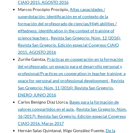
CIAIQ 2015. AGOSTO 2016
Marcos Procópio Procópio,
Altas capacidades /
superdotación: identificación en el contexto de la
formación del profesorado de ciencias/High abilities /
giftedness: identification in the context of training of
science teachers
,
Revista San Gregorio: Núm. 12 (2016):
Revista San Gregorio. Edición especial Congreso CIAIQ
2015. AGOSTO 2016
Zuriñe Gaintza,
Prácticas en cooperación en la formación
del profesorado: un espacio para el desarrollo personal y
profesional/Practices on cooperation in teacher training: a
space for personal and professional development
,
Revista
San Gregorio: Núm. 11 (2016): Revista San Gregorio.
ENERO-JUNIO 2016
Carlos Benigno Díaz Llorca,
Bases para la formación de
valores compartidos en el aula
,
Revista San Gregorio: Núm.
16 (2017): Revista San Gregorio. Edición especial Congreso
CIAIQ 2016. Marzo 2017
Hernán Salas Quintanal, Iñigo González-Fuente,
De la