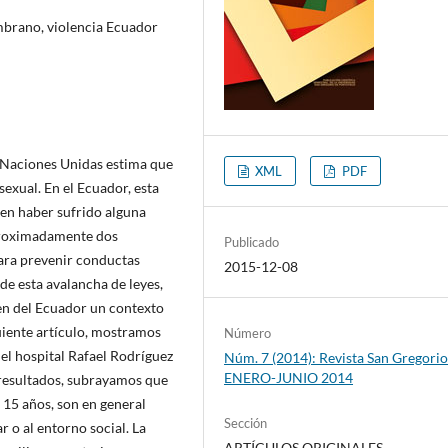
brano, violencia Ecuador
e Naciones Unidas estima que
XML
PDF
sexual. En el Ecuador, esta
ocen haber sufrido alguna
aproximadamente dos
Publicado
ara prevenir conductas
2015-12-08
 de esta avalancha de leyes,
en del Ecuador un contexto
guiente artículo, mostramos
Número
del hospital Rafael Rodríguez
Núm. 7 (2014): Revista San Gregorio
ENERO-JUNIO 2014
resultados, subrayamos que
s 15 años, son en general
Sección
r o al entorno social. La
ARTÍCULOS ORIGINALES