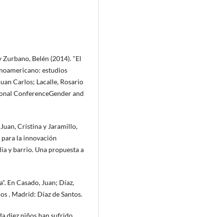
 Zurbano, Belén (2014). "El
tinoamericano: estudios
Juan Carlos; Lacalle, Rosario
national ConferenceGender and
Juan, Cristina y Jaramillo,
 para la innovación
lia y barrio. Una propuesta a
ia". En Casado, Juan; Díaz,
os . Madrid: Díaz de Santos.
da diez niños han sufrido