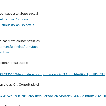
 por supuesto abuso sexual
eldiario.ec/noticias-
-supuesto-abuso-sexual-
niñas sufre abusos sexuales.
com.ec/sociedad/item/una-
es.html
ación. Consultado el
ow/417306/-1/Menor_detenido_por_violaci%C3%B3n.html#.VBy5Hfl5OYU
en violación. Consultado el
ow/563152/-1/Un_cirujano_involucrado_en_violaci%C3%B3n.html#.VBy5