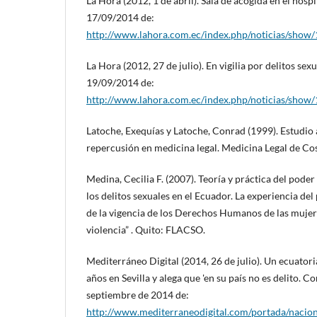
La Hora (2012, 1 de abril). Sala de acogida en el hosp
17/09/2014 de:
http://www.lahora.com.ec/index.php/noticias/sho
La Hora (2012, 27 de julio). En vigilia por delitos sex
19/09/2014 de:
http://www.lahora.com.ec/index.php/noticias/show
Latoche, Exequías y Latoche, Conrad (1999). Estudio
repercusión en medicina legal. Medicina Legal de Cos
Medina, Cecilia F. (2007). Teoría y práctica del pode
los delitos sexuales en el Ecuador. La experiencia de
de la vigencia de los Derechos Humanos de las mujere
violencia” . Quito: FLACSO.
Mediterráneo Digital (2014, 26 de julio). Un ecuatori
años en Sevilla y alega que 'en su país no es delito. C
septiembre de 2014 de:
http://www.mediterraneodigital.com/portada/nacion