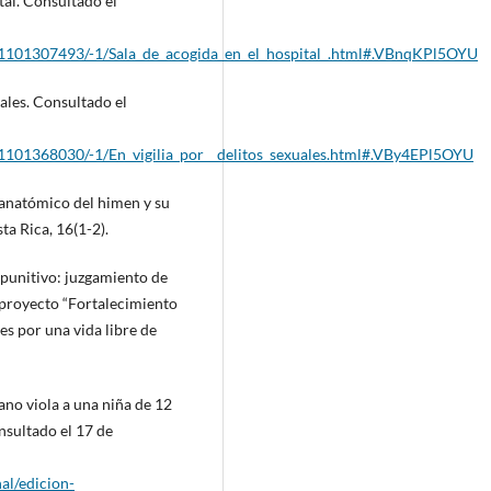
ital. Consultado el
w/1101307493/-1/Sala_de_acogida_en_el_hospital_.html#.VBnqKPl5OYU
uales. Consultado el
/1101368030/-1/En_vigilia_por__delitos_sexuales.html#.VBy4EPl5OYU
 anatómico del himen y su
ta Rica, 16(1-2).
r punitivo: juzgamiento de
l proyecto “Fortalecimiento
s por una vida libre de
ano viola a una niña de 12
onsultado el 17 de
al/edicion-