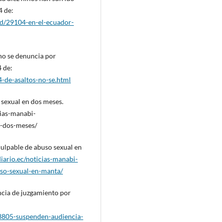
4 de:
ad/29104-en-el-ecuador-
 no se denuncia por
4 de:
-de-asaltos-no-se.html
 sexual en dos meses.
cias-manabi-
-dos-meses/
 culpable de abuso sexual en
iario.ec/noticias-manabi-
uso-sexual-en-manta/
ncia de juzgamiento por
83805-suspenden-audiencia-