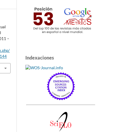
xual
l
2011 –
x.php/
/144
Indexaciones