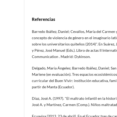
Referencias
Barredo Ibáñez, Daniel; Cevallos, María del Carmen y
concepto de violencia de género en el imaginario la
sobre los universitarios quiteños (2014)". En Suárez, 
y Pérez, José Manuel (Eds.). Libro de actas II Inter
Communication . Madrid: Dykinson.
Delgado, María Ángeles; Barredo Ibáñez, Daniel; San 
Marlene (en evaluación). Tres espacios ecosistémicos
curricular del Buen Vivir: institución educativa, fami
partir de Manta (Ecuador).
Díaz, José A. (1997). "El maltrato infantil en la histor
José A. y Martínez, Carmen (Comp.). Niños maltratad
Ecuavisa (2013, 23 de abril). En el Ecuador tres de ca