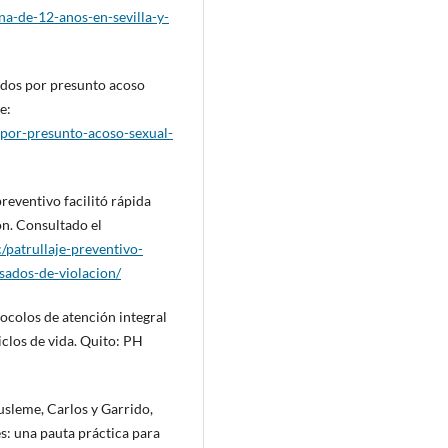
na-de-12-anos-en-sevilla-y-
nidos por presunto acoso
e:
-por-presunto-acoso-sexual-
preventivo facilitó rápida
n. Consultado el
/patrullaje-preventivo-
sados-de-violacion/
ocolos de atención integral
ciclos de vida. Quito: PH
sleme, Carlos y Garrido,
es: una pauta práctica para