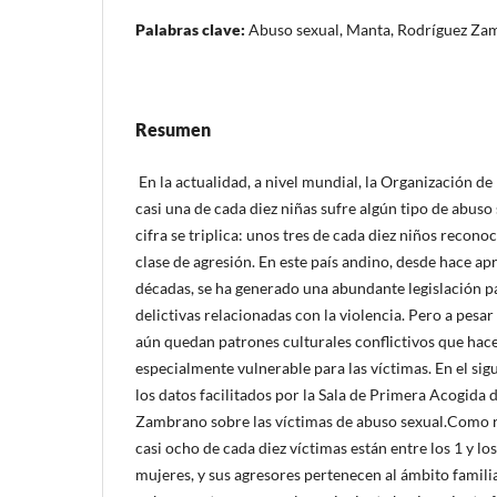
Palabras clave:
Abuso sexual, Manta, Rodríguez Zam
Resumen
En la actualidad, a nivel mundial, la Organización d
casi una de cada diez niñas sufre algún tipo de abuso 
cifra se triplica: unos tres de cada diez niños recon
clase de agresión. En este país andino, desde hace 
décadas, se ha generado una abundante legislación p
delictivas relacionadas con la violencia. Pero a pesar
aún quedan patrones culturales conflictivos que hac
especialmente vulnerable para las víctimas. En el si
los datos facilitados por la Sala de Primera Acogida 
Zambrano sobre las víctimas de abuso sexual.Como 
casi ocho de cada diez víctimas están entre los 1 y lo
mujeres, y sus agresores pertenecen al ámbito familia