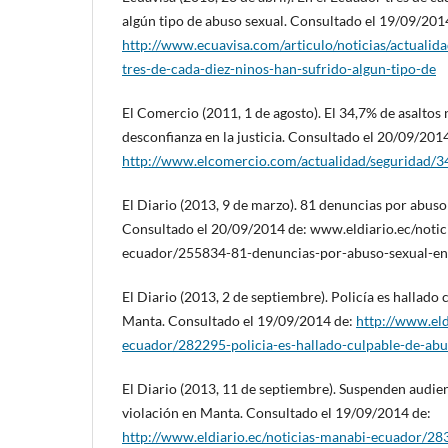
algún tipo de abuso sexual. Consultado el 19/09/201
http://www.ecuavisa.com/articulo/noticias/actualid
tres-de-cada-diez-ninos-han-sufrido-algun-tipo-de
El Comercio (2011, 1 de agosto). El 34,7% de asaltos
desconfianza en la justicia. Consultado el 20/09/201
http://www.elcomercio.com/actualidad/seguridad/34
El Diario (2013, 9 de marzo). 81 denuncias por abuso
Consultado el 20/09/2014 de: www.eldiario.ec/noti
ecuador/255834-81-denuncias-por-abuso-sexual-en
El Diario (2013, 2 de septiembre). Policía es hallado
Manta. Consultado el 19/09/2014 de:
http://www.eld
ecuador/282295-policia-es-hallado-culpable-de-ab
El Diario (2013, 11 de septiembre). Suspenden audie
violación en Manta. Consultado el 19/09/2014 de:
http://www.eldiario.ec/noticias-manabi-ecuador/2