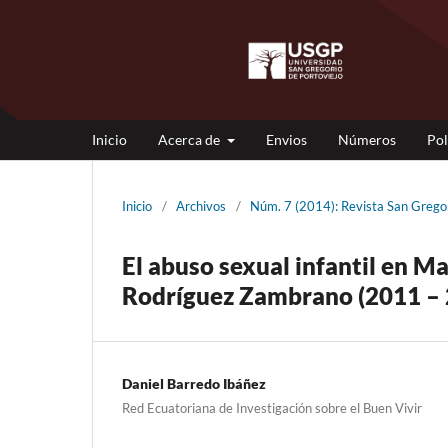
Inicio
Acerca de
Envios
Números
Pol
Inicio
/
Archivos
/
Núm. 7 (2014): Revista San Gre
El abuso sexual infantil en Ma
Rodríguez Zambrano (2011 – 
Daniel Barredo Ibáñez
Red Ecuatoriana de Investigación sobre el Buen Vivir