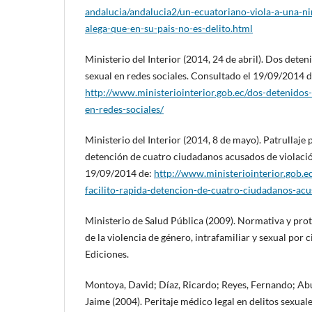
andalucia/andalucia2/un-ecuatoriano-viola-a-una-ni
alega-que-en-su-pais-no-es-delito.html
Ministerio del Interior (2014, 24 de abril). Dos dete
sexual en redes sociales. Consultado el 19/09/2014 d
http://www.ministeriointerior.gob.ec/dos-detenidos
en-redes-sociales/
Ministerio del Interior (2014, 8 de mayo). Patrullaje 
detención de cuatro ciudadanos acusados de violació
19/09/2014 de:
http://www.ministeriointerior.gob.ec
facilito-rapida-detencion-de-cuatro-ciudadanos-acu
Ministerio de Salud Pública (2009). Normativa y prot
de la violencia de género, intrafamiliar y sexual por 
Ediciones.
Montoya, David; Díaz, Ricardo; Reyes, Fernando; Abu
Jaime (2004). Peritaje médico legal en delitos sexual