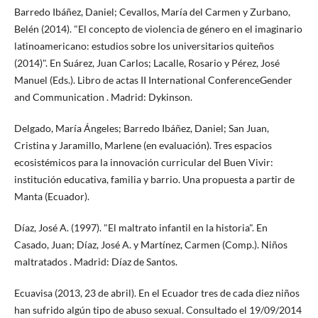
Barredo Ibáñez, Daniel; Cevallos, María del Carmen y Zurbano,
Belén (2014). "El concepto de violencia de género en el imaginario
latinoamericano: estudios sobre los universitarios quiteños
(2014)". En Suárez, Juan Carlos; Lacalle, Rosario y Pérez, José
Manuel (Eds.). Libro de actas II International ConferenceGender
and Communication . Madrid: Dykinson.
Delgado, María Ángeles; Barredo Ibáñez, Daniel; San Juan,
Cristina y Jaramillo, Marlene (en evaluación). Tres espacios
ecosistémicos para la innovación curricular del Buen Vivir:
institución educativa, familia y barrio. Una propuesta a partir de
Manta (Ecuador).
Díaz, José A. (1997). "El maltrato infantil en la historia". En
Casado, Juan; Díaz, José A. y Martínez, Carmen (Comp.). Niños
maltratados . Madrid: Díaz de Santos.
Ecuavisa (2013, 23 de abril). En el Ecuador tres de cada diez niños
han sufrido algún tipo de abuso sexual. Consultado el 19/09/2014