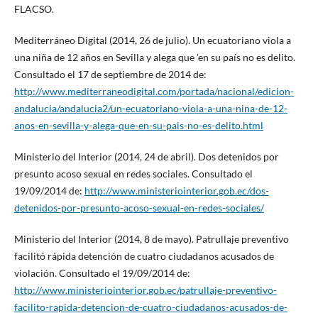
FLACSO.
Mediterráneo Digital (2014, 26 de julio). Un ecuatoriano viola a
una niña de 12 años en Sevilla y alega que 'en su país no es delito.
Consultado el 17 de septiembre de 2014 de:
http://www.mediterraneodigital.com/portada/nacional/edicion-
andalucia/andalucia2/un-ecuatoriano-viola-a-una-nina-de-12-
anos-en-sevilla-y-alega-que-en-su-pais-no-es-delito.html
Ministerio del Interior (2014, 24 de abril). Dos detenidos por
presunto acoso sexual en redes sociales. Consultado el
19/09/2014 de:
http://www.ministeriointerior.gob.ec/dos-
detenidos-por-presunto-acoso-sexual-en-redes-sociales/
Ministerio del Interior (2014, 8 de mayo). Patrullaje preventivo
facilitó rápida detención de cuatro ciudadanos acusados de
violación. Consultado el 19/09/2014 de:
http://www.ministeriointerior.gob.ec/patrullaje-preventivo-
facilito-rapida-detencion-de-cuatro-ciudadanos-acusados-de-