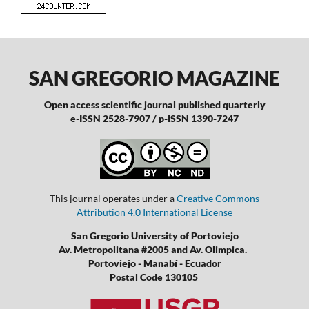
SAN GREGORIO MAGAZINE
Open access scientific journal published quarterly
e-ISSN 2528-7907 / p-ISSN 1390-7247
This journal operates under a
Creative Commons
Attribution 4.0 International License
San Gregorio University of Portoviejo
Av. Metropolitana #2005 and Av. Olimpica.
Portoviejo - Manabí - Ecuador
Postal Code 130105