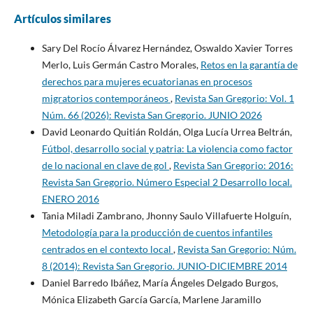
Artículos similares
Sary Del Rocío Álvarez Hernández, Oswaldo Xavier Torres
Merlo, Luis Germán Castro Morales,
Retos en la garantía de
derechos para mujeres ecuatorianas en procesos
migratorios contemporáneos
,
Revista San Gregorio: Vol. 1
Núm. 66 (2026): Revista San Gregorio. JUNIO 2026
David Leonardo Quitián Roldán, Olga Lucía Urrea Beltrán,
Fútbol, desarrollo social y patria: La violencia como factor
de lo nacional en clave de gol
,
Revista San Gregorio: 2016:
Revista San Gregorio. Número Especial 2 Desarrollo local.
ENERO 2016
Tania Miladi Zambrano, Jhonny Saulo Villafuerte Holguín,
Metodología para la producción de cuentos infantiles
centrados en el contexto local
,
Revista San Gregorio: Núm.
8 (2014): Revista San Gregorio. JUNIO-DICIEMBRE 2014
Daniel Barredo Ibáñez, María Ángeles Delgado Burgos,
Mónica Elizabeth García García, Marlene Jaramillo