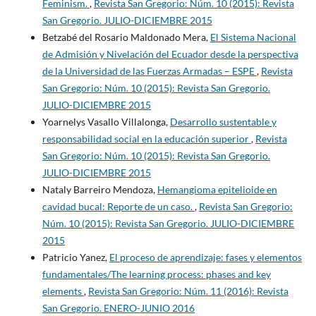
Feminism.
,
Revista San Gregorio: Núm. 10 (2015): Revista
San Gregorio. JULIO-DICIEMBRE 2015
Betzabé del Rosario Maldonado Mera,
El Sistema Nacional
de Admisión y Nivelación del Ecuador desde la perspectiva
de la Universidad de las Fuerzas Armadas – ESPE
,
Revista
San Gregorio: Núm. 10 (2015): Revista San Gregorio.
JULIO-DICIEMBRE 2015
Yoarnelys Vasallo Villalonga,
Desarrollo sustentable y
responsabilidad social en la educación superior
,
Revista
San Gregorio: Núm. 10 (2015): Revista San Gregorio.
JULIO-DICIEMBRE 2015
Nataly Barreiro Mendoza,
Hemangioma epitelioide en
cavidad bucal: Reporte de un caso.
,
Revista San Gregorio:
Núm. 10 (2015): Revista San Gregorio. JULIO-DICIEMBRE
2015
Patricio Yanez,
El proceso de aprendizaje: fases y elementos
fundamentales/The learning process: phases and key
elements
,
Revista San Gregorio: Núm. 11 (2016): Revista
San Gregorio. ENERO-JUNIO 2016