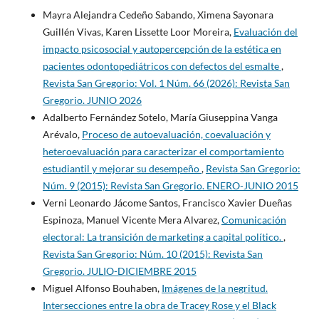
Mayra Alejandra Cedeño Sabando, Ximena Sayonara
Guillén Vivas, Karen Lissette Loor Moreira,
Evaluación del
impacto psicosocial y autopercepción de la estética en
pacientes odontopediátricos con defectos del esmalte
,
Revista San Gregorio: Vol. 1 Núm. 66 (2026): Revista San
Gregorio. JUNIO 2026
Adalberto Fernández Sotelo, María Giuseppina Vanga
Arévalo,
Proceso de autoevaluación, coevaluación y
heteroevaluación para caracterizar el comportamiento
estudiantil y mejorar su desempeño
,
Revista San Gregorio:
Núm. 9 (2015): Revista San Gregorio. ENERO-JUNIO 2015
Verni Leonardo Jácome Santos, Francisco Xavier Dueñas
Espinoza, Manuel Vicente Mera Alvarez,
Comunicación
electoral: La transición de marketing a capital político.
,
Revista San Gregorio: Núm. 10 (2015): Revista San
Gregorio. JULIO-DICIEMBRE 2015
Miguel Alfonso Bouhaben,
Imágenes de la negritud.
Intersecciones entre la obra de Tracey Rose y el Black