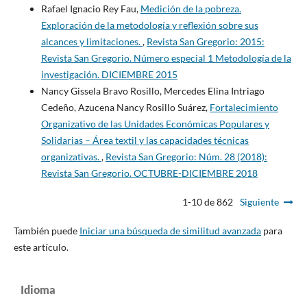
Rafael Ignacio Rey Fau,
Medición de la pobreza.
Exploración de la metodología y reflexión sobre sus
alcances y limitaciones.
,
Revista San Gregorio: 2015:
Revista San Gregorio. Número especial 1 Metodología de la
investigación. DICIEMBRE 2015
Nancy Gissela Bravo Rosillo, Mercedes Elina Intriago
Cedeño, Azucena Nancy Rosillo Suárez,
Fortalecimiento
Organizativo de las Unidades Económicas Populares y
Solidarias – Área textil y las capacidades técnicas
organizativas.
,
Revista San Gregorio: Núm. 28 (2018):
Revista San Gregorio. OCTUBRE-DICIEMBRE 2018
1-10 de 862
Siguiente
También puede
Iniciar una búsqueda de similitud avanzada
para
este artículo.
Idioma